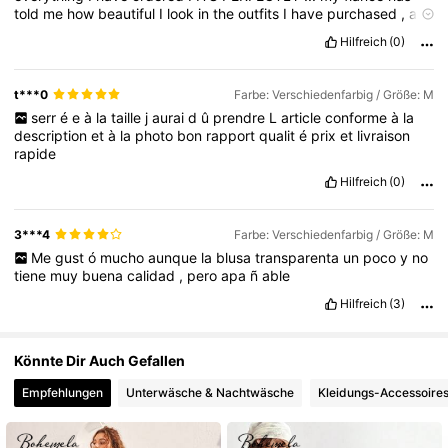
told
me
how
beautiful
I
look
in
the
outfits
I
have
purchased
,
as
1.3M Follower
4,80
well
as
receiving
many
other
compliments
on
the
quality
of
your
Hilfreich
(0)
clothing
lines
from
friends
and
family
!
t***0
Farbe: Verschiedenfarbig / Größe: M
serr
é
e
à
la
taille
j
aurai
d
û
prendre
L
article
conforme
à
la
description
et
à
la
photo
bon
rapport
qualit
é
prix
et
livraison
rapide
Hilfreich
(0)
3***4
Farbe: Verschiedenfarbig / Größe: M
Me
gust
ó
mucho
aunque
la
blusa
transparenta
un
poco
y
no
tiene
muy
buena
calidad
,
pero
apa
ñ
able
Hilfreich
(3)
Könnte Dir Auch Gefallen
Empfehlungen
Unterwäsche & Nachtwäsche
Kleidungs-Accessoire