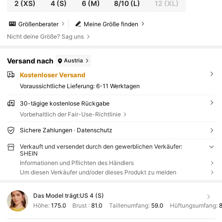
2
(XS)
4
(S)
6
(M)
8/10
(L)
12
(XL)
Größenberater
Meine Größe finden
Nicht deine Größe? Sag uns
Versand nach
Austria
Kostenloser Versand
Voraussichtliche Lieferung:
6-11 Werktagen
30-tägige kostenlose Rückgabe
Vorbehaltlich der Fair-Use-Richtlinie
Sichere Zahlungen · Datenschutz
Verkauft und versendet durch den gewerblichen Verkäufer:
SHEIN
Informationen und Pflichten des Händlers
Um diesen Verkäufer und/oder dieses Produkt zu melden
Das Model trägt:
US 4 (S)
Höhe:
175.0
Brust :
81.0
Taillenumfang:
59.0
Hüftungsumfang:
8