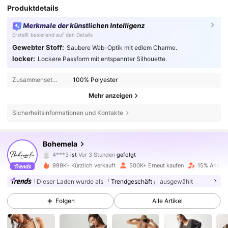
Produktdetails
Merkmale der künstlichen Intelligenz
Erstellt basierend auf den Details
Gewebter Stoff:
Saubere Web-Optik mit edlem Charme.
locker:
Lockere Passform mit entspannter Silhouette.
Zusammensetzung:
100% Polyester
Mehr anzeigen
Sicherheitsinformationen und Kontakte
1.3M Follower
4,80
Bohemela
4***3
ist
Vor 3 Stunden
gefolgt
i***u
ist am Durchsuchen
1.3M Follower
4,80
999K+ Kürzlich verkauft
500K+ Erneut kaufen
15% Anstieg
Dieser Laden wurde als
「Trendgeschäft」
ausgewählt
1.3M Follower
4,80
Folgen
Alle Artikel