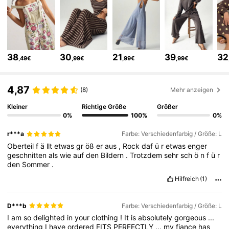
1.3M Follower
4,80
1.3M Follower
4,80
38
30
21
39
32
,49€
,99€
,99€
,99€
1.3M Follower
4,80
4,87
(8)
Mehr anzeigen
1.3M Follower
4,80
Kleiner
Richtige Größe
Größer
0%
100%
0%
r***a
Farbe: Verschiedenfarbig / Größe: L
1.3M Follower
4,80
Oberteil
f
ä
llt
etwas
gr
öß
er
aus
,
Rock
daf
ü
r
etwas
enger
geschnitten
als
wie
auf
den
Bildern
.
Trotzdem
sehr
sch
ö
n
f
ü
r
den
Sommer
.
1.3M Follower
4,80
Hilfreich
(1)
D***b
Farbe: Verschiedenfarbig / Größe: L
1.3M Follower
4,80
I
am
so
delighted
in
your
clothing
!
It
is
absolutely
gorgeous
...
everything
I
have
ordered
FITS
PERFECTLY
...
my
fiance
has