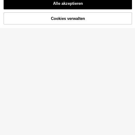
Alle akzeptieren
Cookies verwalten
ZUM WARENKORB HINZUFÜGEN