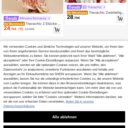
Travachic
Travachic Zweiteilige
EU Warehouse
28
s Set mit geblümtem Cropped-Top
,70€
#Riviera Romanze
und Minirock für Damen – perfekt fü
Travachic 2 Stücke D
EU Warehouse
r Urlaub, Strand und Weihnachten. I
24
amen gewebter bedruckter Tank To
deal für festliche Anlässe, elegante
,74€
-1%
24,99€
p & Maxirock Set, Frühling & Somm
Silvesterpartys, lässige Ausgeh-Out
er, Sommeroutfits für Damen, Stran
fits, Winterkleidung, Weihnachts- u
doutfits für Damen, Western Wear fü
nd Sommerkleidung, Silvester-Outfi
r Damen, Frühlingspause, Konzerto
ts, Partys und elegante Kleider. Ros
Wir verwenden Cookies und ähnliche Technologien auf unserer Website, um Ihnen den
utfit für Damen, Boho, Rave Outfits,
a geblümter Anzug
von Ihnen angeforderten Service bereitzustellen und Ihnen das bestmögliche
Tropischer Urlaub, Festival, romanti
sche Sommer Damen Zweiteiler
Webseitenerlebnis zu bieten. Sie können jederzeit nach Ihrer Wahl "Alle ablehnen", "Alle
akzeptieren" oder Ihre Cookie-Einstellungen anpassen. Wenn Sie "Alle akzeptieren"
auswählen, werden wir alle optionalen Cookies setzen, die uns helfen, den
Datenverkehr zu analysieren, erweiterte Funktionen anzubieten und Inhalte und
Anzeigen an Ihr Einkaufserlebnis bei SHEIN anzupassen. Wenn Sie "Alle ablehnen"
auswählen, lassen Sie nur die unbedingt erforderlichen Cookies zu, die unsere Website
zum Laufen bringen. Sie können diese in den Browsereinstellungen deaktivieren, was
jedoch die Funktionalität der Website beeinträchtigen kann. Um mehr über die von uns
verwendeten Cookies zu erfahren und Ihre optionalen Cookie-Einstellungen
anzupassen, wählen Sie bitte "Cookies verwalten". Weitere Informationen darüber, wie
wir die von uns erfassten Daten verarbeiten,
finden Sie in unserer
Datenschutzerklärung.
Alle ablehnen