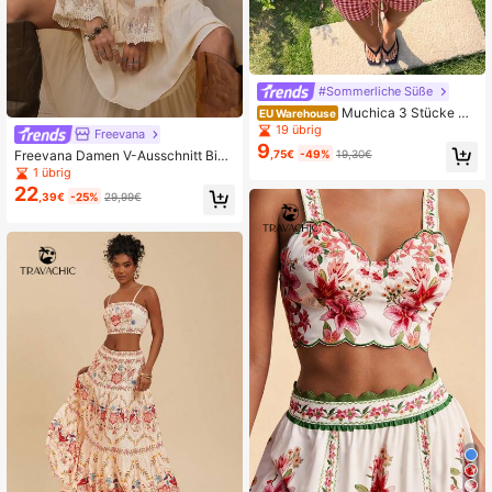
#Sommerliche Süße
Muchica 3 Stücke Da
EU Warehouse
men Casual Outfit, rotes kariertes S
19 übrig
Freevana
et, Damen Casual Sommermode
9
Freevana Damen V-Ausschnitt Bind
,75€
-49%
19,30€
edetail Langarm Top und Mini Rock
1 übrig
2-teiliges Set
22
,39€
-25%
29,99€