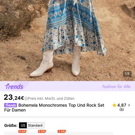
1/8
23
,24€
Preis inkl. MwSt. und Zöllen
Bohemela Monochromes Top Und Rock Set
4,87
Für Damen
(8)
Größe
:
US
Standard
6 left
8 left
1 left