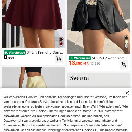
6
SHEIN Frenchy Dame
EU Warehouse
8
n einfarbiger minimalistischer Rock,
SHEIN EZwear Dame
,90€
EU Warehouse
lässiger Alltagsartikel
13
n lässiger PU Rock mit Shorts Futte
,85€
-1%
13,99€
r, Sommer
Wir verwenden Cookies und ähnliche Technologien auf unserer Website, um Ihnen den
von Ihnen angeforderten Service bereitzustellen und Ihnen das bestmögliche
Webseitenerlebnis zu bieten. Sie können jederzeit nach Ihrer Wahl "Alle ablehnen", "Alle
akzeptieren" oder Ihre Cookie-Einstellungen anpassen. Wenn Sie "Alle akzeptieren"
auswählen, werden wir alle optionalen Cookies setzen, die uns helfen, den
Datenverkehr zu analysieren, erweiterte Funktionen anzubieten und Inhalte und
Anzeigen an Ihr Einkaufserlebnis bei SHEIN anzupassen. Wenn Sie "Alle ablehnen"
auswählen, lassen Sie nur die unbedingt erforderlichen Cookies zu, die unsere Website