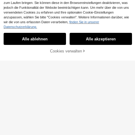
zum Laufen bringen. Sie können diese in den Browsereinstellungen deaktivieren, was
jedoch die Funktionalität der Website beeinträchtigen kann. Um mehr über die von uns
verwendeten Cookies zu erfahren und Ihre optionalen Cookie-Einstellungen
33
anzupassen, wählen Sie bitte "Cookies verwalten". Weitere Informationen darüber, wie
8
wir die von uns erfassten Daten verarbeiten,
finden Sie in unserer
#Sommer Farbpalette
Datenschutzerklärung.
Se-Helo Mode Dame
#Konzert Outfits
EU Warehouse
14
n Elastische Satinfinish Maxirock -
Sweetra Modischer el
,88€
-2%
15,34€
EU Warehouse
Sonnengelb Frühling Elegant
Alle ablehnen
Alle akzeptieren
14
eganter Skort für Damen mit mehrfa
,49€
rbigen Pailletten
ZUM WARENKORB
Cookies verwalten
JETZT EINKAUFEN
HINZUFÜGEN