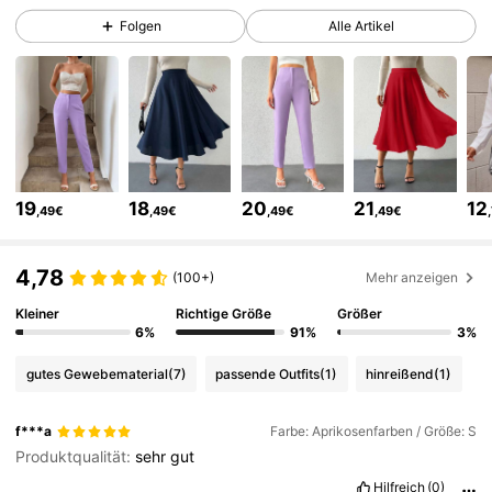
355K Follower
4,75
Folgen
Alle Artikel
355K Follower
4,75
355K Follower
4,75
19
18
20
21
12
,49€
,49€
,49€
,49€
355K Follower
4,75
4,78
(100+)
Mehr anzeigen
355K Follower
4,75
Kleiner
Richtige Größe
Größer
6%
91%
3%
gutes Gewebematerial
(7)
passende Outfits
(1)
hinreißend
(1)
355K Follower
4,75
f***a
Farbe: Aprikosenfarben / Größe: S
Produktqualität:
sehr
gut
355K Follower
4,75
Hilfreich
(0)