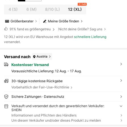
13 left
4
(S)
6
(M)
8/10
(L)
12
(XL)
Größenberater
Meine Größe finden
91%
fand es größengetreu
Nicht deine Größe? Sag uns
​12 (XL) wird von EU Warehouse mit Angebot
schnellere Lieferung
versendet.
Versand nach
Austria
Kostenloser Versand
Voraussichtliche Lieferung:
12 Aug. - 17 Aug.
30-tägige kostenlose Rückgabe
Vorbehaltlich der Fair-Use-Richtlinie
Sichere Zahlungen · Datenschutz
Verkauft und versendet durch den gewerblichen Verkäufer:
SHEIN
Informationen und Pflichten des Händlers
Um diesen Verkäufer und/oder dieses Produkt zu melden