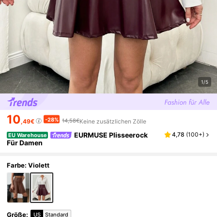
1/5
10
-28%
14,58€
,49€
Keine zusätzlichen Zölle
EURMUSE Plisseerock
4,78
(
100+
)
EU Warehouse
Für Damen
Farbe: Violett
Größe
:
US
Standard