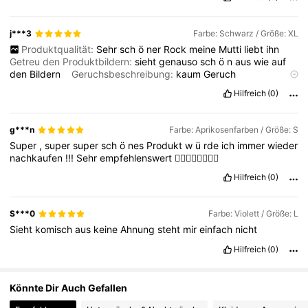
355K Follower
4,75
j***3
Farbe: Schwarz / Größe: XL
Produktqualität:
Sehr
sch
ö
ner
Rock
meine
Mutti
liebt
ihn
Getreu den Produktbildern:
sieht
genauso
sch
ö
n
aus
wie
auf
355K Follower
4,75
den
Bildern
Geruchsbeschreibung:
kaum
Geruch
Stoffmaterial:
Sch
ö
ne
Qualit
ä
t
und
f
ü
hlt
sich
gut
auf
der
Hilfreich
(0)
Haut
an
g***n
Farbe: Aprikosenfarben / Größe: S
Super
,
super
super
sch
ö
nes
Produkt
w
ü
rde
ich
immer
wieder
nachkaufen
!!!
Sehr
empfehlenswert
👍🏻👍🏻👍🏻👍🏻
Hilfreich
(0)
S***0
Farbe: Violett / Größe: L
Sieht
komisch
aus
keine
Ahnung
steht
mir
einfach
nicht
Hilfreich
(0)
Könnte Dir Auch Gefallen