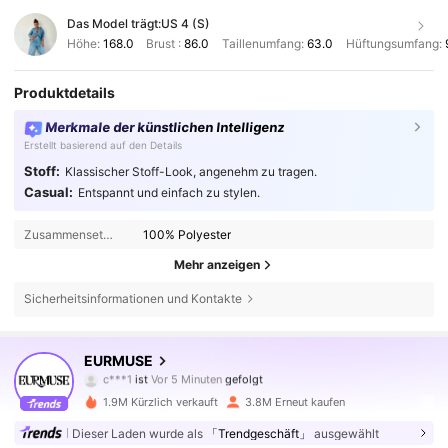
Das Model trägt:
US 4 (S)
Höhe:
168.0
Brust :
86.0
Taillenumfang:
63.0
Hüftungsumfang:
Produktdetails
Merkmale der künstlichen Intelligenz
Erstellt basierend auf den Details
Stoff:
Klassischer Stoff-Look, angenehm zu tragen.
Casual:
Entspannt und einfach zu stylen.
Zusammensetzung:
100% Polyester
Mehr anzeigen
Sicherheitsinformationen und Kontakte
355K Follower
4,75
EURMUSE
a***4
ist am Durchsuchen
355K Follower
4,75
1.9M Kürzlich verkauft
3.8M Erneut kaufen
Dieser Laden wurde als
「Trendgeschäft」
ausgewählt