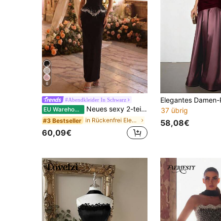
6
#Abendkleider In Schwarz
Neues sexy 2-teiliges Set für Frauen, mit glänzendem Perlen-Dekor Neckholder Rückenfreies Rüschen-Top und figurbetontem Bodycon-Rock mit Schlitz, geeignet für formelle Anlässe wie Partys, Hochzeiten, Dates
EU Warehouse
37 übrig
in Rückenfrei Elegante Abendkleider
#3 Bestseller
58,08€
60,09€