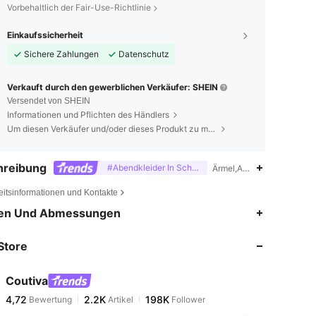
Vorbehaltlich der Fair-Use-Richtlinie
Einkaufssicherheit
Sichere Zahlungen
Datenschutz
Verkauft durch den gewerblichen Verkäufer: SHEIN
Versendet von SHEIN
Informationen und Pflichten des Händlers
Um diesen Verkäufer und/oder dieses Produkt zu melden
hreibung
#Abendkleider In Schwarz
Ärmel,Asymmetrisch,Durch
eitsinformationen und Kontakte
4,72
2.2K
198K
en Und Abmessungen
Store
4,72
2.2K
198K
Coutiva
4,72
2.2K
198K
Bewertung
Artikel
Follower
m***m
bezahlt
Vor 1 Tag