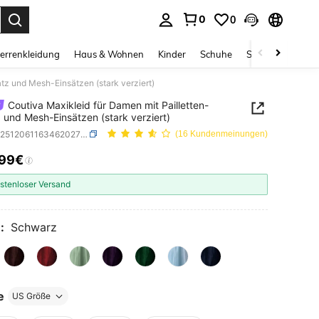
0
0
ess Enter to select.
errenkleidung
Haus & Wohnen
Kinder
Schuhe
Schmuck & Acces
tz und Mesh-Einsätzen (stark verziert)
Coutiva Maxikleid für Damen mit Pailletten-
 und Mesh-Einsätzen (stark verziert)
SKU: sz251206116346202799
(16 Kundenmeinungen)
,99€
ICE AND AVAILABILITY
stenloser Versand
:
Schwarz
e
US Größe