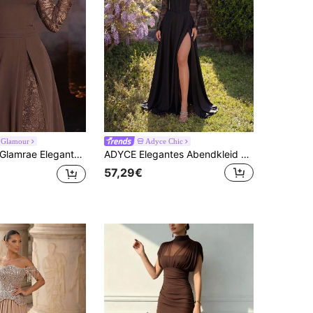
 Glamour
Adyce Chic
amrae Elegantes minimalistisches strukturiertes Abendkleid mit Off-Shoulder-Ausschnitt, Spitzenbesatz, geraffter Halbdurchsichtigkeit und doppeltem Schlitz-Saum, Festliches Kleid, leichtes Mesh-Kleid, Valentinstag
ADYCE Elegantes Abendkleid mit einer Schulter, Spitze, langen Ärmeln, Falten, Korsettstangen, hoher Taille, hohem Schlitz, rückenfrei, Schleppe mit Bindung, A-Linie, bodenlang, geeignet für Abschlussball, Geburtstagsparty, Abendessen, Homecoming-Party, Hochzeitsgast, formelles Abendessen, Familientreffen und andere Anlässe
57,29€