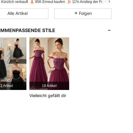
Kürzlich verkauft
95K Erneut kaufen
11% Anstieg der Follower
4,72
2.2K
198K
Alle Artikel
Folgen
4,72
2.2K
198K
MMENPASSENDE STILE
4,72
2.2K
198K
4,72
2.2K
198K
4,72
2.2K
198K
2 Artikel
18 Artikel
4,72
2.2K
198K
Vielleicht gefällt dir
4,72
2.2K
198K