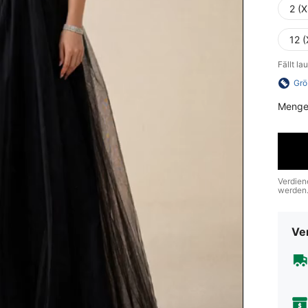
2 (X
12 (
Fällt l
Grö
Menge
Verdien
werden
Ve