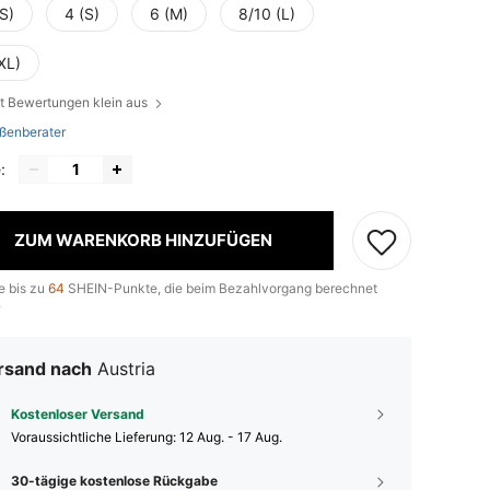
S)
4 (S)
6 (M)
8/10 (L)
XL)
aut Bewertungen klein aus
ßenberater
:
ZUM WARENKORB HINZUFÜGEN
e bis zu
64
SHEIN-Punkte, die beim Bezahlvorgang berechnet
.
rsand nach
Austria
Kostenloser Versand
Voraussichtliche Lieferung:
12 Aug. - 17 Aug.
30-tägige kostenlose Rückgabe