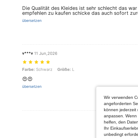
Die Qualität des Kleides ist sehr schlecht das w
empfehlen zu kaufen schicke das auch sofort zur
übersetzen
v***v
11 Jun,2026
Farbe: Schwarz, Größe: L
Farbe:
Schwarz
Größe:
L
😍😍
übersetzen
Wir verwenden Co
angeforderten Ser
können jederzeit 
anpassen. Wenn Si
Mehr Bewertung
helfen, den Date
Ihr Einkaufserle
unbedingt erford