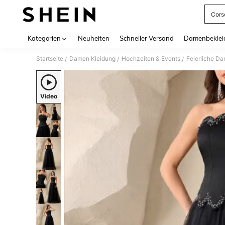
Cors
Use up 
Kategorien
Neuheiten
Schneller Versand
Damenbeklei
Startseite
Damen Kleidung
Hochzeiten & Events
Feierliche 
/
/
/
Video