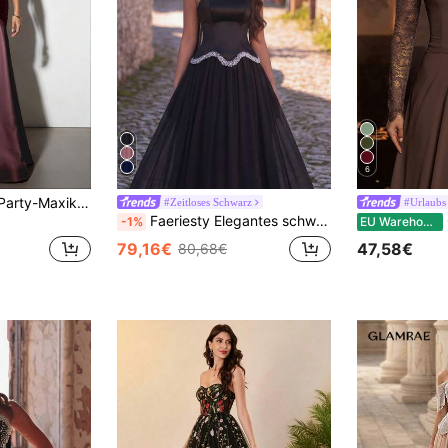
6
Elegantes Damen-Party-Maxikleid, burgunderrotes ärmelloses Samt-Oberteil mit Satin-A-Linien-Rock, geeignet für Hochzeiten und Feiertage im Herbst
#Zeitloses Schwarz
#Urlaubs
Faeriesty Elegantes schwarzes Damen-Abendkleid mit ausgestelltem Rock, Spaghettiträger-Ausschnitt, Perlenverzierung, nicht dehnbar, strahlt charmante Eleganz aus. Party Hochzeit Herbst
Gl
-1%
EU Warehouse
79,16€
47,58€
80,68€