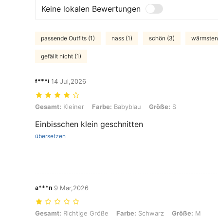
Keine lokalen Bewertungen
passende Outfits (1)
nass (1)
schön (3)
wärmstens
gefällt nicht (1)
f***i
14 Jul,2026
Gesamt: Kleiner, Farbe: Babyblau, Größe: S
Gesamt:
Kleiner
Farbe:
Babyblau
Größe:
S
Einbisschen klein geschnitten
übersetzen
a***n
9 Mar,2026
Gesamt: Richtige Größe, Farbe: Schwarz, Größe: M
Gesamt:
Richtige Größe
Farbe:
Schwarz
Größe:
M