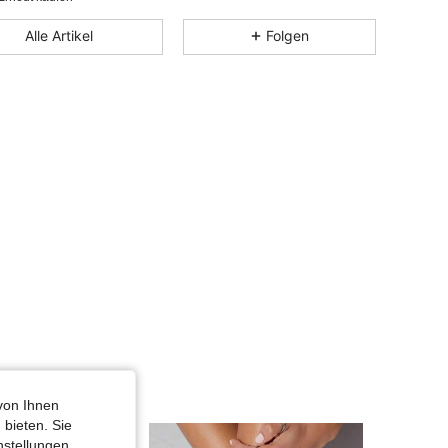
4,90
1K
2.1K
Alle Artikel
Folgen
4,90
1K
2.1K
4,90
1K
2.1K
4,90
1K
2.1K
von Ihnen
 bieten. Sie
nstellungen