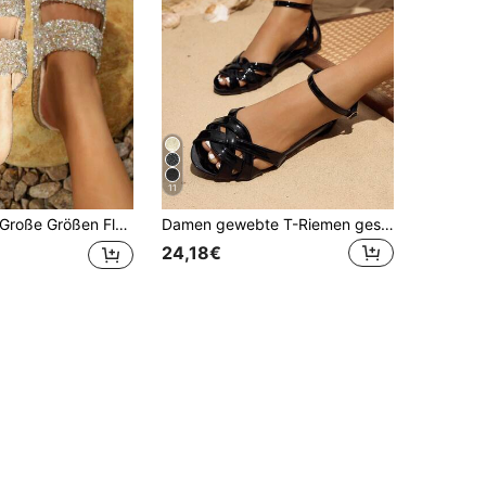
11
roße Größen Flauschige schwarze Sandalen mit Metallschnalle, Slip-On Lässig Hausschuhe mit Diamant Pailletten für Zuhause & Strand, Grau
Damen gewebte T-Riemen geschlossene Zehen Cut Out flache römische Sandalen
24,18€