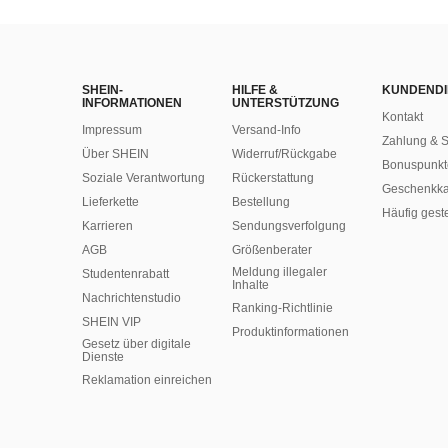
SHEIN-
HILFE &
KUNDENDI
INFORMATIONEN
UNTERSTÜTZUNG
Kontakt
Impressum
Versand-Info
Zahlung & S
Über SHEIN
Widerruf/Rückgabe
Bonuspunkt
Soziale Verantwortung
Rückerstattung
Geschenkka
Lieferkette
Bestellung
Häufig gest
Karrieren
Sendungsverfolgung
AGB
Größenberater
Meldung illegaler
Studentenrabatt
Inhalte
Nachrichtenstudio
Ranking-Richtlinie
SHEIN VIP
​Produktinformationen
Gesetz über digitale
Dienste
Reklamation einreichen