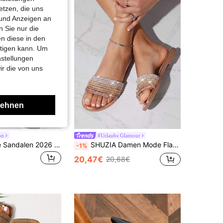
etzen, die uns
 und Anzeigen an
 Sie nur die
n diese in den
htigen kann. Um
nstellungen
ir die von uns
lehnen
on
#Urlaubs Glamour
Damen Flache Sandalen 2026 Frühling/Sommer Neu Vielseitig Weiche Sohle Strand Sandalen Mode Römische Sandalen Große Größen Damenschuhe 41-43,Urlaubsessentiell
SHUZIA Damen Mode Flache Sandalen mit Strass Verzierung, Sommerschuhe, Frühlingssschuhe, Frühlingsurlaub Osterferien Schuhe, Freizeitschuhe, Strandschuhe, Muttertags Geschenk
-1%
20,47€
20,68€