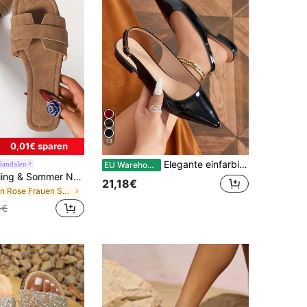
13
0,01€ sparen
Elegante einfarbige Damenschuhe, Knöchelriemen leichte flache Absatz Spitzschuh Pumps
Sandalen
EU Warehouse
Ximi Ruo Frühling & Sommer Neue Mode Lässige Slip-On Hausschuhe, Damen bequeme flache Slides Sandalen, Outdoor-Trage Strandschuhe, Urlaubs-Essential
21,18€
in Rose Frauen Sandalen
5€