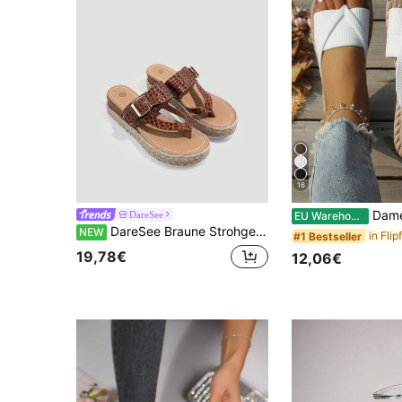
16
Damen Mode Strand Flip Flops, offene Zeh
DareSee
EU Warehouse
DareSee Braune Strohgeflecht Zehentrenner Sandalen für Frauen, Einzelriemen dicke Sohle Keilabsatz Hausschuhe, bequeme Sommer Outdoor Kleidung
NEW
#1 Bestseller
19,78€
12,06€