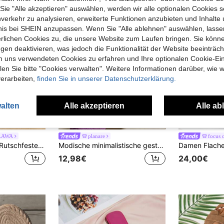
e "Alle akzeptieren" auswählen, werden wir alle optionalen Cookies s
nverkehr zu analysieren, erweiterte Funktionen anzubieten und Inhalte
bnis bei SHEIN anzupassen. Wenn Sie "Alle ablehnen" auswählen, lassen
erlichen Cookies zu, die unsere Website zum Laufen bringen. Sie könne
gen deaktivieren, was jedoch die Funktionalität der Website beeinträc
n uns verwendeten Cookies zu erfahren und Ihre optionalen Cookie-Ei
n Sie bitte "Cookies verwalten". Weitere Informationen darüber, wie w
verarbeiten,
finden Sie in unserer Datenschutzerklärung.
alten
Alle akzeptieren
Alle ab
15
8
LAWA
planare
focus 
CUCCOO TILAWA Rutschfeste Partyschuhe mit goldenem Farbverlauf-Glitzer und Strass-Verzierung, ideal für den Frühling, Osterferien
Modische minimalistische gestreifte Slip-On-Sandalen mit runder Zehenpartie und flacher Sohle in Rosa für Damen, geeignet für Alltag, Urlaub, Date und Strand, Urlaubs-Essential
12,98€
24,00€