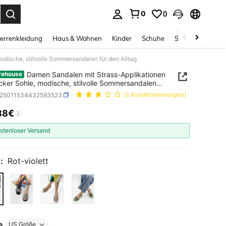
0
0
ess Enter to select.
errenkleidung
Haus & Wohnen
Kinder
Schuhe
Schmuck & Acces
dische, stilvolle Sommersandalen für den Alltag
Damen Sandalen mit Strass-Applikationen
rehouse
cker Sohle, modische, stilvolle Sommersandalen
 Alltag
x25011534432593523
(1 Kundenmeinungen)
88€
ICE AND AVAILABILITY
stenloser Versand
:
Rot-violett
e
US Größe