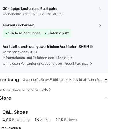
30-tägige kostenlose Rückgabe
Vorbehaltlich der Fair-Use-Richtlinie
Einkaufssicherheit
Sichere Zahlungen
Datenschutz
Verkauft durch den gewerblichen Verkäufer: SHEIN
Versendet von SHEIN
Informationen und Pflichten des Händlers
Um diesen Verkäufer und/oder dieses Produkt zu melden
hreibung
Glamourös,Sexy,Frühlingspicknick,Id al-Adha,Ramadan,Outdoor
4,90
1K
2.1K
eitsinformationen und Kontakte
4,90
1K
2.1K
Store
4,90
1K
2.1K
4,90
1K
2.1K
C&L. Shoes
4,90
1K
2.1K
Bewertung
Artikel
Follower
m***5
ist
Vor 1 Tag
gefolgt
4,90
1K
2.1K
Erneut kaufen