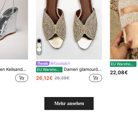
5
G
Cocofads
EU Warehouse
, perfektes Geschenk für die Freundin
Damen glamouröse, komplett mit Strass verzierte, aus goldfarbenem Metallic-Material gefertigte, modische und bequeme Peep-Zehen Flache Mule Sandalen, perfekt für Frühling und Sommer Outfits
EU Warehouse
22,08€
26,12€
26,38€
Mehr ansehen