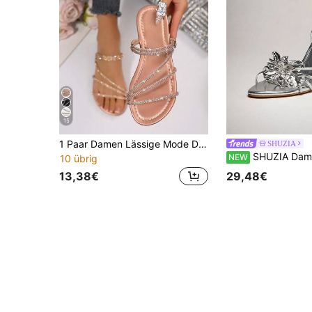
15
1 Paar Damen Lässige Mode Dünne Riemen Glas Strass Sandalen, Sommer Neu Runde Zehenpartie Offene Zehenpartie Outdoor Strandbekleidung Sandalen Hausschuhe, Urlaubsessentiell
SHUZIA
SHUZIA Damen Keilsandalen mit dicker Sohle
NEW
10 übrig
13,38€
29,48€