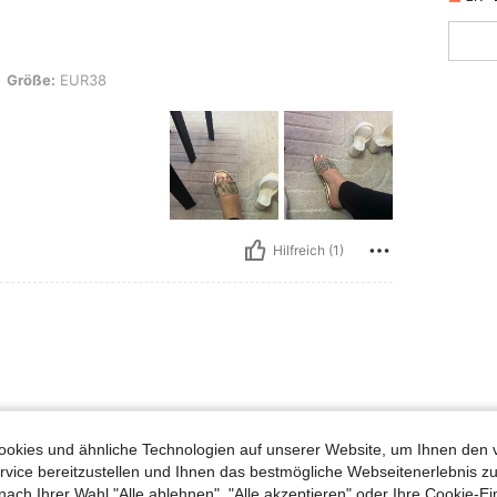
38
Größe:
EUR38
Hilfreich (1)
uch Angeschaut
okies und ähnliche Technologien auf unserer Website, um Ihnen den 
vice bereitzustellen und Ihnen das bestmögliche Webseitenerlebnis zu
nach Ihrer Wahl "Alle ablehnen", "Alle akzeptieren" oder Ihre Cookie-Ei