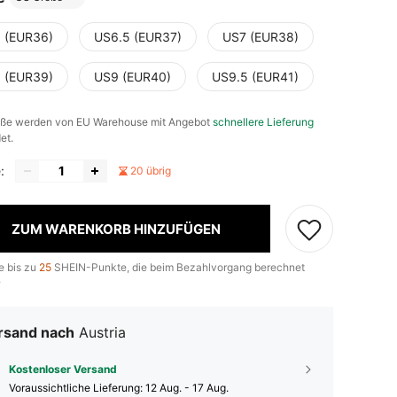
 (EUR36)
US6.5 (EUR37)
US7 (EUR38)
 (EUR39)
US9 (EUR40)
US9.5 (EUR41)
öße werden von EU Warehouse mit Angebot
schnellere Lieferung
et.
:
20 übrig
ZUM WARENKORB HINZUFÜGEN
e bis zu
25
SHEIN-Punkte, die beim Bezahlvorgang berechnet
.
rsand nach
Austria
Kostenloser Versand
Voraussichtliche Lieferung:
12 Aug. - 17 Aug.