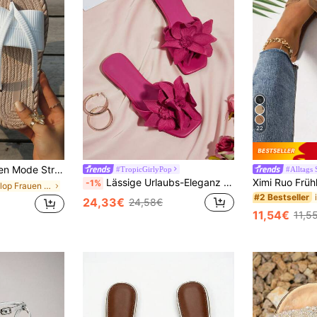
22
en Pantoffeln, leichte Sommer Pantoffeln, Urlaubs-Essential, große Größen Zehentrenner Sandalen
#TropicGirlyPop
#Alltags 
Lässige Urlaubs-Eleganz Floral Rose Pink Quadratische Zehenkappe Flache Sandalen Pantoffeln Valentinstag, Frühling Sommer Outfits
-1%
in Flipflop Frauen Flache Sandalen
#2 Bestseller
24,33€
24,58€
11,54€
11,5