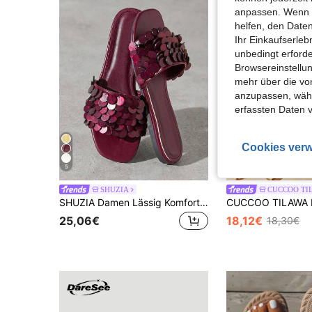
anpassen. Wenn Si
helfen, den Date
Ihr Einkaufserle
unbedingt erford
Browsereinstellun
mehr über die vo
anzupassen, wähle
erfassten Daten 
Cookies verw
5
6
SHUZIA
CUCCOO TI
SHUZIA Damen Lässig Komfortable Waverly Shell Flache Sandalen
25,06€
18,12€
18,30€