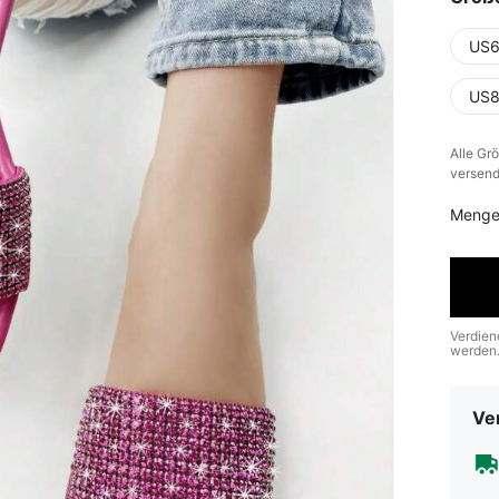
US6
US8
Alle Gr
versend
Menge
Verdien
werden
Ve