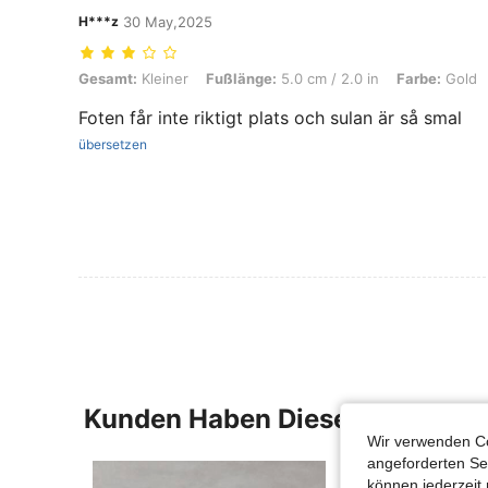
H***z
30 May,2025
Gesamt: Kleiner, Fußlänge: 5.0 cm / 2.0 in, Farbe: Gold, Größe: EUR
Gesamt:
Kleiner
Fußlänge:
5.0 cm / 2.0 in
Farbe:
Gold
Foten får inte riktigt plats och sulan är så smal
übersetzen
Kunden Haben Diese Artikel A
Wir verwenden Co
angeforderten Ser
können jederzeit 