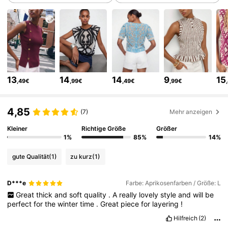
2.7M Follower
4,80
2.7M Follower
4,80
13
14
14
9
15
,49€
,99€
,49€
,99€
2.7M Follower
4,80
4,85
(7)
Mehr anzeigen
2.7M Follower
4,80
Kleiner
Richtige Größe
Größer
1%
85%
14%
gute Qualität
(1)
zu kurz
(1)
2.7M Follower
4,80
D***e
Farbe: Aprikosenfarben / Größe: L
Great
thick
and
soft
quality
.
A
really
lovely
style
and
will
be
2.7M Follower
4,80
perfect
for
the
winter
time
.
Great
piece
for
layering
!
Hilfreich
(2)