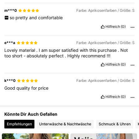
2.7M Follower
4,80
m***0
Farbe: Aprikosenfarben / Größe: S
so
pretty
and
comfortable
2.7M Follower
4,80
Hilfreich
(0)
e***a
Farbe: Aprikosenfarben / Größe: S
Lovely
material
.
I
am
super
satisfied
with
this
purchase
.
Not
too
short
-
absolutely
perfect
.
Highly
recommend
!!!
Hilfreich
(0)
k***0
Farbe: Aprikosenfarben / Größe: S
Good
quality
for
price
Hilfreich
(0)
Könnte Dir Auch Gefallen
Empfehlungen
Unterwäsche & Nachtwäsche
Schmuck & Uhren