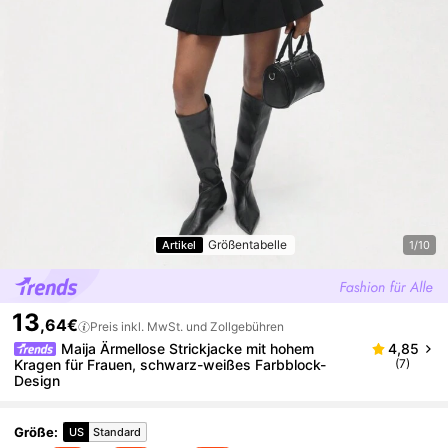
Größentabelle
Artikel
1/10
13
,64€
Preis inkl. MwSt. und Zollgebühren
Maija Ärmellose Strickjacke mit hohem
4,85
Kragen für Frauen, schwarz-weißes Farbblock-
(7)
Design
Größe
:
US
Standard