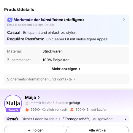
Produktdetails
Merkmale der künstlichen Intelligenz
Erstellt basierend auf den Details
Casual:
Entspannt und einfach zu stylen.
Reguläre Passform:
Ein cleaner Fit mit vielseitigem Appeal.
Material:
Strickwaren
Zusammensetzung:
100% Polyester
Mehr anzeigen
Sicherheitsinformationen und Kontakte
2.7M Follower
4,80
Maija
m***0
ist
Vor 5 Stunden
gefolgt
t***4
ist am Durchsuchen
2.7M Follower
4,80
999K+ Kürzlich verkauft
500K+ Erneut kaufen
Dieser Laden wurde als
「Trendgeschäft」
ausgewählt
2.7M Follower
4,80
Folgen
Alle Artikel