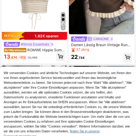
4
1,82€ sparen
CARAONE
#Strick Essentials
Damen Lässig Braun Vintage Rundh
als Langarm Farbblock Rüschen Str
37 übrig
ROMWE Hippie Somm
EU Warehouse
ick Pullover für Herbst und Winter, S
er besticktes Top aus Häkelstrick m
13
22
chulanfang Kleidung Pullover Herbs
,67€
-11%
15,49€
,73€
it gekreuzten Trägern, rückenfrei un
t
d Neckholder
Wir verwenden Cookies und ähnliche Technologien auf unserer Website, um Ihnen den
von Ihnen angeforderten Service bereitzustellen und Ihnen das bestmögliche
Webseitenerlebnis zu bieten. Sie können jederzeit nach Ihrer Wahl "Alle ablehnen", "Alle
akzeptieren" oder Ihre Cookie-Einstellungen anpassen. Wenn Sie "Alle akzeptieren"
auswählen, werden wir alle optionalen Cookies setzen, die uns helfen, den
Datenverkehr zu analysieren, erweiterte Funktionen anzubieten und Inhalte und
Anzeigen an Ihr Einkaufserlebnis bei SHEIN anzupassen. Wenn Sie "Alle ablehnen"
auswählen, lassen Sie nur die unbedingt erforderlichen Cookies zu, die unsere Website
zum Laufen bringen. Sie können diese in den Browsereinstellungen deaktivieren, was
jedoch die Funktionalität der Website beeinträchtigen kann. Um mehr über die von uns
verwendeten Cookies zu erfahren und Ihre optionalen Cookie-Einstellungen
anzupassen, wählen Sie bitte "Cookies verwalten". Weitere Informationen darüber, wie
wir die von uns erfassten Daten verarbeiten,
finden Sie in unserer