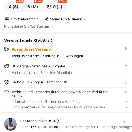
4 left
13 left
17 left
4
(S)
6
(M)
8/10
(L)
Größenberater
Meine Größe finden
Nicht deine Größe? Sag uns
Versand nach
Austria
Kostenloser Versand
Voraussichtliche Lieferung:
6-11 Werktagen
30-tägige kostenlose Rückgabe
Vorbehaltlich der Fair-Use-Richtlinie
Sichere Zahlungen · Datenschutz
Verkauft und versendet durch den gewerblichen Verkäufer:
SHEIN
Informationen und Pflichten des Händlers
Um diesen Verkäufer und/oder dieses Produkt zu melden
Das Model trägt:
US 4 (S)
Höhe:
177.0
Brust :
80.0
Taillenumfang:
59.0
Hüftungsumfang: