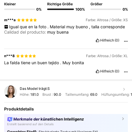
Kleiner
Richtige Größe
Größer
0%
100%
0%
m***a
Farbe: Altrosa / Größe: XS
Igual
que
en
la
foto
.
Material
muy
bueno
,
talla
corresponde
Calidad del producto:
muy
buena
Hilfreich
(0)
n***8
Farbe: Altrosa / Größe: XL
La
falda
tiene
un
buen
tejido
.
Muy
bonita
Hilfreich
(0)
Das Model trägt:
S
Höhe:
181.0
Brust :
90.0
Taillenumfang:
69.0
Hüftungsumfang:
Produktdetails
Merkmale der künstlichen Intelligenz
Erstellt basierend auf den Details
Gewebter Stoff:
Strukturierte Textur mit lässigem Stil.