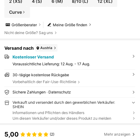
2
(XS)
4
(S)
6
(M)
8/10
(L)
12
(XL)
Curve
Größenberater
Meine Größe finden
Nicht deine Größe? Sag uns
Versand nach
Austria
Kostenloser Versand
Voraussichtliche Lieferung:
12 Aug. - 17 Aug.
30-tägige kostenlose Rückgabe
Vorbehaltlich der Fair-Use-Richtlinie
Sichere Zahlungen · Datenschutz
Verkauft und versendet durch den gewerblichen Verkäufer:
SHEIN
Informationen und Pflichten des Händlers
Um diesen Verkäufer und/oder dieses Produkt zu melden
5,00
(2)
Mehr anzeigen