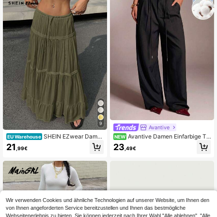
9
Avantive
SHEIN EZwear Dame
Avantive Damen Einfarbige Ta
EU Warehouse
NEW
n langerer legerer Rock mit Raffung
sche Lässig Vielseitig Alltag Lange
21
23
,99€
,49€
-Saum und Krawatte in der Taille, ei
Hose
nfarbig
Wir verwenden Cookies und ähnliche Technologien auf unserer Website, um Ihnen den
von Ihnen angeforderten Service bereitzustellen und Ihnen das bestmögliche
Webseitenerlebnis zu bieten. Sie können jederzeit nach Ihrer Wahl "Alle ablehnen", "Alle