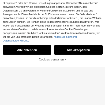
akzeptieren" oder Ihre Cookie-Einstellungen anpassen. Wenn Sie "Alle akzeptieren"
auswählen, werden wir alle optionalen Cookies setzen, die uns helfen, den
Datenverkehr zu analysieren, erweiterte Funktionen anzubieten und Inhalte und
Anzeigen an Ihr Einkaufserlebnis bei SHEIN anzupassen. Wenn Sie "Alle ablehnen"
auswählen, lassen Sie nur die unbedingt erforderlichen Cookies zu, die unsere Website
zum Laufen bringen. Sie können diese in den Browsereinstellungen deaktivieren, was
jedoch die Funktionalität der Website beeinträchtigen kann. Um mehr über die von uns
verwendeten Cookies zu erfahren und Ihre optionalen Cookie-Einstellungen
anzupassen, wählen Sie bitte "Cookies verwalten". Weitere Informationen darüber, wie
wir die von uns erfassten Daten verarbeiten,
23
finden Sie in unserer
5
Datenschutzerklärung.
#Herbst Maxi Rock
YROOE
MainGRL Dunkelblau
YROOE Fashion Dame
EU Warehouse
EU Warehouse
Alle ablehnen
Alle akzeptieren
er Damen-Freizeitrock, Sommer
n Neuer vielseitiger Rock, Streetwe
#2 Bestseller
in Tolle Qualität Frauen Röcke
26
,23€
ar/Sexy Clubwear/Party/Elegant, Eu
16
ropäischer & Amerikanischer Sexy
,24€
16,25€
Cookies verwalten
ZUM WARENKORB HINZUFÜGEN
Pailletten Tiefbund/Bodycon Mini R
ock - Kaffeebraun Frühling, Mädels
abend