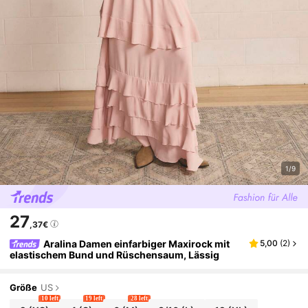
1/9
27
,37€
Aralina Damen einfarbiger Maxirock mit
5,00
(
2
)
elastischem Bund und Rüschensaum, Lässig
Größe
US
10 left
19 left
28 left