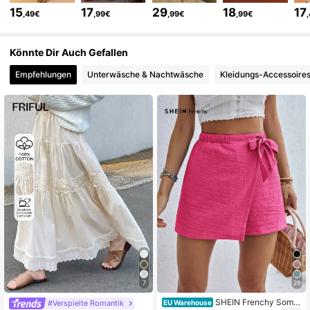
676K Follower
4,78
15
17
29
18
17
,49€
,99€
,99€
,99€
676K Follower
4,78
Könnte Dir Auch Gefallen
Empfehlungen
Unterwäsche & Nachtwäsche
Kleidungs-Accessoire
676K Follower
4,78
676K Follower
4,78
676K Follower
4,78
676K Follower
4,78
676K Follower
4,78
7
29
SHEIN Frenchy Somm
#Verspielte Romantik
EU Warehouse