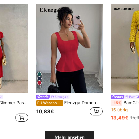
15
Elenzga
BamGl
Eigenwillig Golf Ausgehen Nachtausgehen Damen T-Shirt Seitenschlitz Bindung Neues Design Modisch Lässig Valentinstag Rot
Elenzga Damen elegante ärmellose Bluse mit Quadratausschnitt, geeignet für Büro, Pendeln, Nachmittagstee, Party, Urlaub, Lässig Kleidung Elegante Outfits für Damen Damen Korsett-Top Körperformende Tops für Damen
BamGlimmer Frühling Valentinstag Neujahr Feiertag Neues Design Oversize
EU Warehouse
-15%
15 übrig
10,88€
13,49€
15,
Mehr ansehen