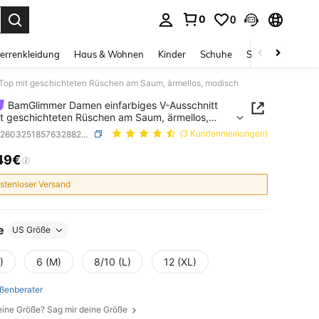
0
0
ess Enter to select.
errenkleidung
Haus & Wohnen
Kinder
Schuhe
Schmuck & Acces
Top mit geschichteten Rüschen am Saum, ärmellos, modisch
BamGlimmer Damen einfarbiges V-Ausschnitt
t geschichteten Rüschen am Saum, ärmellos,
ch
SKU: sz260325185763288236189
(3 Kundenmeinungen)
49€
ICE AND AVAILABILITY
stenloser Versand
e
US Größe
)
6 (M)
8/10 (L)
12 (XL)
ßenberater
eine Größe? Sag mir deine Größe