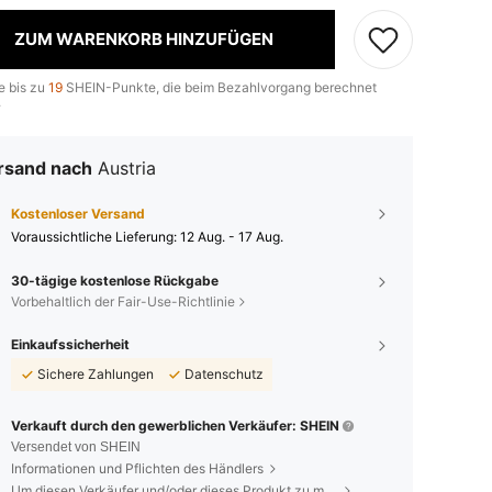
ZUM WARENKORB HINZUFÜGEN
e bis zu
19
SHEIN-Punkte, die beim Bezahlvorgang berechnet
.
rsand nach
Austria
Kostenloser Versand
Voraussichtliche Lieferung:
12 Aug. - 17 Aug.
30-tägige kostenlose Rückgabe
Vorbehaltlich der Fair-Use-Richtlinie
Einkaufssicherheit
Sichere Zahlungen
Datenschutz
Verkauft durch den gewerblichen Verkäufer: SHEIN
Versendet von SHEIN
Informationen und Pflichten des Händlers
Um diesen Verkäufer und/oder dieses Produkt zu melden