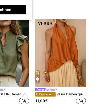
lehnen
6
aze
Vesra
HEIN Damen V-Ausschnitt Kurzarm Bluse, angenehmer Stoff, geeignet für Urlaub, Alltag, lässig, Strand, Date, Party, Stadturlaub im Sommer, vielseitig
Vesra Damen grünes Neckholder-Top, locker, ärmellos, Urlaubs-Tanktop/Top
EU Warehouse
11,99€