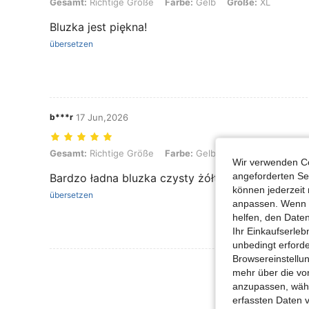
Gesamt: Richtige Größe, Farbe: Gelb, Größe: XL
Gesamt:
Richtige Größe
Farbe:
Gelb
Größe:
XL
Bluzka jest piękna!
übersetzen
b***r
17 Jun,2026
Gesamt: Richtige Größe, Farbe: Gelb, Größe: XL
Gesamt:
Richtige Größe
Farbe:
Gelb
Größe:
XL
Wir verwenden Co
angeforderten Ser
Bardzo ładna bluzka czysty żółty kolor szukam s
können jederzeit 
übersetzen
anpassen. Wenn Si
helfen, den Date
Ihr Einkaufserle
unbedingt erford
Browsereinstellun
mehr über die vo
anzupassen, wähle
erfassten Daten 