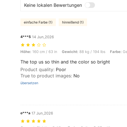
Keine lokalen Bewertungen
einfache Farbe (1)
hinreißend (1)
4***5
14 Jun,2026
Höhe: 160 cm / 63 in, Gewicht: 88 kg / 194 lbs, Farbe: Gelb, Größe: 
Höhe:
160 cm / 63 in
Gewicht:
88 kg / 194 lbs
Farbe:
Ge
The top us so thin and the color so bright
Product quality
:
Poor
True to product images
:
No
übersetzen
o***a
17 Jun,2026