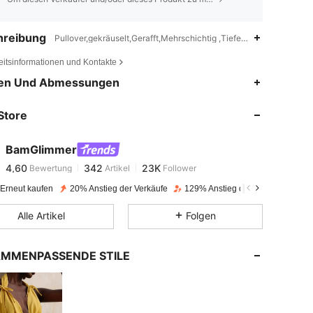
hreibung
Pullover,gekräuselt,Gerafft,Mehrschichtig ,Tiefer V Ausschnitt
eitsinformationen und Kontakte
4,60
342
23K
en Und Abmessungen
Store
4,60
342
23K
BamGlimmer
4,60
342
23K
Bewertung
Artikel
Follower
4***1
bezahlt
Vor 1 Tag
 Erneut kaufen
20% Anstieg der Verkäufe
129% Anstieg der Follower
4,60
342
23K
Alle Artikel
Folgen
4,60
342
23K
MMENPASSENDE STILE
4,60
342
23K