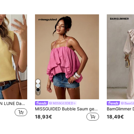
5
oses Lässig Minimalist Fashion Top mit U-Ausschnitt
MISSGUIDED
BamGl
MISSGUIDED Bubble Saum gestuftes Träger Top mit mehrlagigen Rüschen und Spaghettiträgern für den Sommer Lässig Tragen
18,93€
18,49€