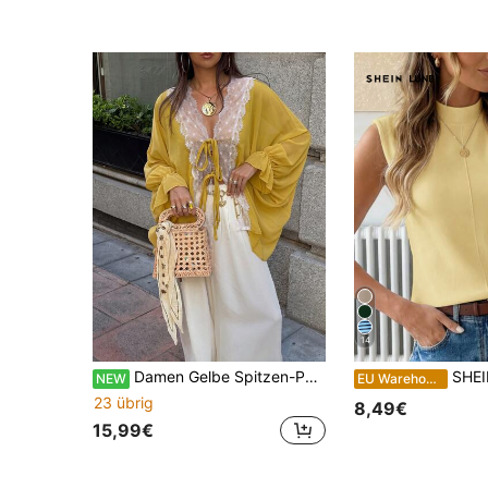
14
Damen Gelbe Spitzen-Patchwork Bluse mit Bindung vorne, Rüschen-Auslauf-Manschetten, lockere Fledermausärmel Strickjacke, lässige tägliche Chiffon Oberbekleidung
SHEIN LUNE Damen ärmell
NEW
EU Warehouse
23 übrig
8,49€
15,99€