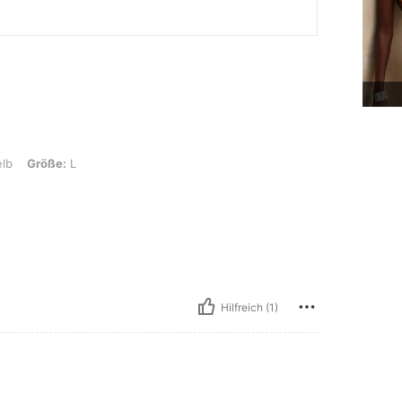
L
lb
Größe:
L
Hilfreich (1)