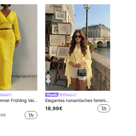
6
immer
Floreya
d Langarm V-Ausschnitt Taillengegurtetes Figurbetontes Damen Hemd, modischer tropischer Urlaubs Hip-Hop Lässig Stil, geeignet für Reisen, Alltag, Schule, Partys
Elegantes romantisches feminines Mode Top mit hohem Kragen und Rüschen für Alltag, Date und Urlaub, elegante Damen-Oberteile, elegante Damen, Urlaub Gelb Herbst
18,99€
99€