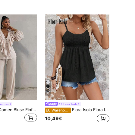
20
immer
Flora Isola
BamGlimmer Damen Bluse Einfarbig mit Patchwork, Rüschen, Frontschleife und Laternenärmeln
Flora Isola Flora Isola Urlaubs-Lässig vielseitiges einfarbiges Trägerhemd
EU Warehouse
10,49€