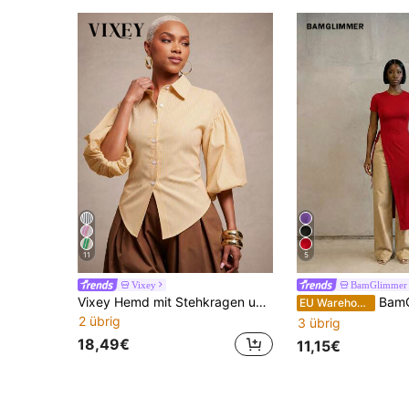
11
5
Vixey
BamGlimmer
Vixey Hemd mit Stehkragen und Selbstbindung, langärmlig
BamGlimmer Pastell Sommer Chic Sexy Minimalistisch 
EU Warehouse
2 übrig
3 übrig
18,49€
11,15€