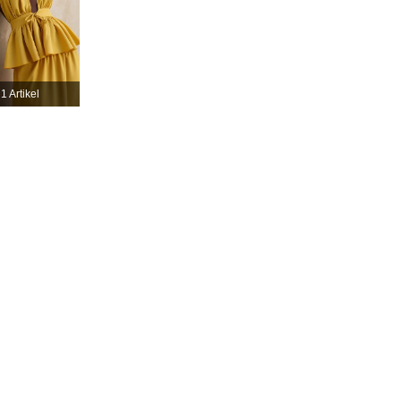
4,60
342
23K
4,60
342
23K
1 Artikel
4,60
342
23K
4,60
342
23K