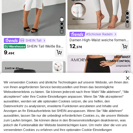
7
4
#Schicker Radeln
Damen High-Waist weiche formend
SHEIN Tall
e & schlankmachende Kontroll-Leg
12
SHEIN Tall Weiße Basi
EU Warehouse
,37€
gings Frühling Weiß Herbst
c-Sommer-Capri-Leggings für Dam
9
,49€
en, einfarbig, lässig, schmal geschni
tten, mit Schlitzsaum, Workout-Klei
dung, Business Casual, Date, Old M
oney Lehrer-Outfit, Capris, für groß
e Frauen
Wir verwenden Cookies und ähnliche Technologien auf unserer Website, um Ihnen den
von Ihnen angeforderten Service bereitzustellen und Ihnen das bestmögliche
Webseitenerlebnis zu bieten. Sie können jederzeit nach Ihrer Wahl "Alle ablehnen", "Alle
akzeptieren" oder Ihre Cookie-Einstellungen anpassen. Wenn Sie "Alle akzeptieren"
auswählen, werden wir alle optionalen Cookies setzen, die uns helfen, den
Datenverkehr zu analysieren, erweiterte Funktionen anzubieten und Inhalte und
Anzeigen an Ihr Einkaufserlebnis bei SHEIN anzupassen. Wenn Sie "Alle ablehnen"
auswählen, lassen Sie nur die unbedingt erforderlichen Cookies zu, die unsere Website
zum Laufen bringen. Sie können diese in den Browsereinstellungen deaktivieren, was
jedoch die Funktionalität der Website beeinträchtigen kann. Um mehr über die von uns
verwendeten Cookies zu erfahren und Ihre optionalen Cookie-Einstellungen