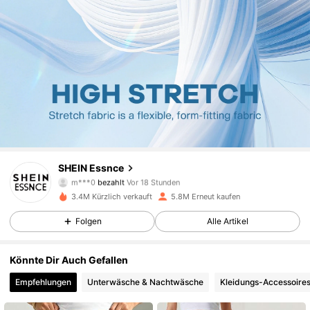
SHEIN Essnce
901K Follower
4,85
m***0
bezahlt
Vor 18 Stunden
v***5
ist
Vor 30 Minuten
gefolgt
3.4M Kürzlich verkauft
5.8M Erneut kaufen
901K Follower
4,85
Folgen
Alle Artikel
Könnte Dir Auch Gefallen
901K Follower
4,85
Empfehlungen
Unterwäsche & Nachtwäsche
Kleidungs-Accessoire
901K Follower
4,85