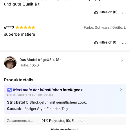
und
gute
Qualit
ä
t
Hilfreich
(0)
c***7
Farbe: Schwarz / Größe: L
superbe
matiere
Hilfreich
(0)
Das Model trägt:
US 4 (S)
Höhe:
165.0
Produktdetails
Merkmale der künstlichen Intelligenz
Erstellt basierend auf den Details
Strickstoff:
Strickgefühl mit gemütlichem Look.
Casual:
Lässiger Style für jeden Tag.
Zusammensetzung:
91% Polyester, 9% Elasthan
Mehr anzeigen