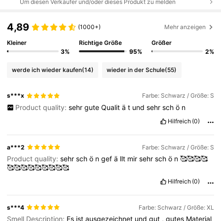
Um diesen Verkäufer und/oder dieses Produkt zu melden
4,89
(1000+)
Mehr anzeigen
Kleiner
Richtige Größe
Größer
3%
95%
2%
werde ich wieder kaufen
(14)
wieder in der Schule
(55)
s***x
Farbe: Schwarz / Größe: S
Product quality:
sehr
gute
Qualit
ä
t
und
sehr
sch
ö
n
Hilfreich
(0)
a***2
Farbe: Schwarz / Größe: S
Product quality:
sehr
sch
ö
n
gef
ä
llt
mir
sehr
sch
ö
n
🥰🥰🥰🥰
🥰🥰🥰🥰🥰🥰🥰🥰🥰
Hilfreich
(0)
s***4
Farbe: Schwarz / Größe: XL
Smell Description:
Es
ist
ausgezeichnet
und
gut
,
gutes
Material