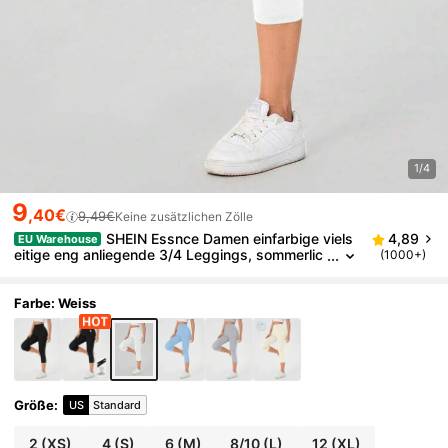
1/4
9
,40€
9,49€
Keine zusätzlichen Zölle
SHEIN Essnce Damen einfarbige viels
4,89
EU Warehouse
eitige eng anliegende 3/4 Leggings, sommerlic
(1000+)
h geeignet für Ausgehen, Herbstkleidung Dame
nsportbekleidung
Farbe: Weiss
Größe
:
US
Standard
2
(XS)
4
(S)
6
(M)
8/10
(L)
12
(XL)