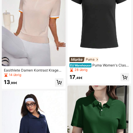
Puma
Puma Women's Classi
EU Warehouse
c Fit Premium Durable Weekend Off
28 übrig
Easithlete Damen Kontrast Kragen
ice Commuting Black 658607-03
Kurzarm Alltag Fitness Sport Polosh
14 übrig
17
,49€
irt
13
,99€