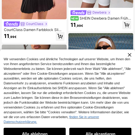
Dewbera
SHEIN Dewbera Damen Frühli
NEW
ngs-/Sommer-Polo-Shirt, figurbeto
11
CourtClass
,99€
nt, weiß mit Polka-Dot-Muster, Polo
CourtClass Damen Farbblock Slim
-Kragen mit Knopfleiste, Kurzarm, g
Fit vielseitiges tägliches lässiges Sp
eeignet für Freizeitkleidung, Laufe
11
,99€
ort Poloshirt
n, Yoga, Fitness, Tennis, Golf, Radfa
hren
Wir verwenden Cookies und ähnliche Technologien auf unserer Website, um Ihnen den
von Ihnen angeforderten Service bereitzustellen und Ihnen das bestmögliche
Webseitenerlebnis zu bieten. Sie können jederzeit nach Ihrer Wahl "Alle ablehnen", "Alle
akzeptieren" oder Ihre Cookie-Einstellungen anpassen. Wenn Sie "Alle akzeptieren"
auswählen, werden wir alle optionalen Cookies setzen, die uns helfen, den
Datenverkehr zu analysieren, erweiterte Funktionen anzubieten und Inhalte und
Anzeigen an Ihr Einkaufserlebnis bei SHEIN anzupassen. Wenn Sie "Alle ablehnen"
auswählen, lassen Sie nur die unbedingt erforderlichen Cookies zu, die unsere Website
zum Laufen bringen. Sie können diese in den Browsereinstellungen deaktivieren, was
jedoch die Funktionalität der Website beeinträchtigen kann. Um mehr über die von uns
verwendeten Cookies zu erfahren und Ihre optionalen Cookie-Einstellungen
anzupassen, wählen Sie bitte "Cookies verwalten". Weitere Informationen darüber, wie
wir die von uns erfassten Daten verarbeiten,
finden Sie in unserer
Datenschutzerklärung.
1
CourtClass
1
CourtClass CourtClass Damen Farb
Alle ablehnen
Alle akzeptieren
block Kurzarm Sport Poloshirt
Gameset SHEIN Sport Poloshirt mit