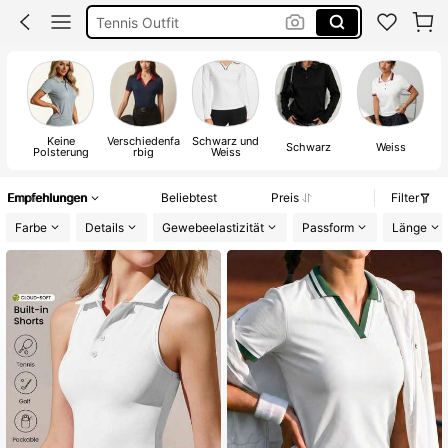
Polo Shirt Damen
Golf Outfit Damen
Golf Kleidung Damen
Keine
Verschiedenfa
Schwarz und
Schwarz
Weiss
Polsterung
rbig
Weiss
Empfehlungen
Beliebtest
Preis
Filter
Farbe
Details
Gewebeelastizität
Passform
Länge