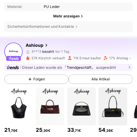
Material:
PU Leder
Mehr anzeigen
Sicherheitsinformationen und Kontakte
Ashioup
54K Follower
4,81
4***3
bezahlt
Vor 1 Tag
57K Kürzlich verkauft
11K Erneut kaufen
17% Anstieg der 
54K Follower
4,81
Dieser Laden wurde als
「Trendgeschäft」
ausgewählt
Folgen
Alle Artikel
54K Follower
4,81
54K Follower
4,81
54K Follower
4,81
21
25
33
54
29
,76€
,30€
,71€
,26€