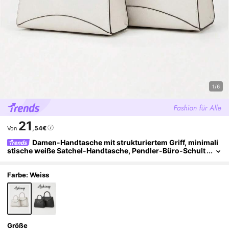
1/6
21
,54€
Von
Damen-Handtasche mit strukturiertem Griff, minimali
stische weiße Satchel-Handtasche, Pendler-Büro-Schult
ertasche, Designer-Stil-Handtasche, Luxus-Designer-Ta
sche
Farbe: Weiss
Größe