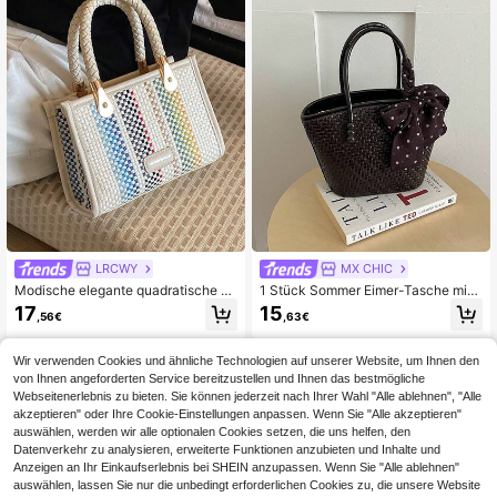
kor Design Handtasche, geeignet al
Dime-tasche
s Geschenk, zum Einkaufen, für Dat
es, Geschäftsreisen, Urlaub und wei
tere Anlässe.
LRCWY
MX CHIC
Modische elegante quadratische D
1 Stück Sommer Eimer-Tasche mit
amen-Handtasche mit Regenbogen
gewebter Textur und Schal, sanfte
17
15
,56€
,63€
streifen, Weiß, Umhängetasche
Mode Damen-Handtasche, Premiu
m-Gefühl, Ins-Stil vielseitige täglich
e Schultertasche, lässige Umhänge
Wir verwenden Cookies und ähnliche Technologien auf unserer Website, um Ihnen den
tasche
von Ihnen angeforderten Service bereitzustellen und Ihnen das bestmögliche
Webseitenerlebnis zu bieten. Sie können jederzeit nach Ihrer Wahl "Alle ablehnen", "Alle
akzeptieren" oder Ihre Cookie-Einstellungen anpassen. Wenn Sie "Alle akzeptieren"
auswählen, werden wir alle optionalen Cookies setzen, die uns helfen, den
Datenverkehr zu analysieren, erweiterte Funktionen anzubieten und Inhalte und
Anzeigen an Ihr Einkaufserlebnis bei SHEIN anzupassen. Wenn Sie "Alle ablehnen"
auswählen, lassen Sie nur die unbedingt erforderlichen Cookies zu, die unsere Website