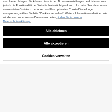
zum Laufen bringen. Sie können diese in den Browsereinstellungen deaktivieren, was
jedoch die Funktionalität der Website beeinträchtigen kann. Um mehr über die von uns
verwendeten Cookies zu erfahren und Ihre optionalen Cookie-Einstellungen
anzupassen, wählen Sie bitte "Cookies verwalten". Weitere Informationen darüber, wie
wir die von uns erfassten Daten verarbeiten,
finden Sie in unserer
Datenschutzerklärung.
Alle ablehnen
10
18
Dedoo Strukturierte Leder Boxy Min
#Moderne Ledertaschen
Alle akzeptieren
i Handtasche mit Griff, Doppel-Reiß
18
Mode Damen Handtasche mit Schl
,24€
verschluss Umhängetasche, elegan
oss Verschluss, Neu Ankunft Hoch
18
te strukturierte Tasche für tägliche
,68€
wertiger kleiner quadratischer Beut
Pendelstrecke und Abendparty
Cookies verwalten
ZUM WARENKORB HINZUFÜGEN
el, Damen Schulter- & Umhängetas
che 2-in-1 Geldbörse, weißes glänz
endes geprägtes PU Material