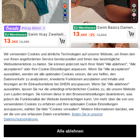
11
16
Swim Basics Damen
EU Warehouse
#Vcay Bikini
Strand Urlaubs Lässig All schwarz
13
Swim Vcay Zweiteilig
EU Warehouse
,48€
-2%
13,85€
Hose mit abnehmbaren schmalen Tr
er Badeanzug mit einfarbigem Träg
13
ägern und hoher Taille mit Metallac
,36€
13,49€
erteil und verdrehtem Design, passe
cessoires, Spaghetti-Träger Bikini-
nd für den Sommer
Set
Wir verwenden Cookies und ähnliche Technologien auf unserer Website, um Ihnen den
von Ihnen angeforderten Service bereitzustellen und Ihnen das bestmögliche
Webseitenerlebnis zu bieten. Sie können jederzeit nach Ihrer Wahl "Alle ablehnen", "Alle
akzeptieren" oder Ihre Cookie-Einstellungen anpassen. Wenn Sie "Alle akzeptieren"
auswählen, werden wir alle optionalen Cookies setzen, die uns helfen, den
Datenverkehr zu analysieren, erweiterte Funktionen anzubieten und Inhalte und
Anzeigen an Ihr Einkaufserlebnis bei SHEIN anzupassen. Wenn Sie "Alle ablehnen"
auswählen, lassen Sie nur die unbedingt erforderlichen Cookies zu, die unsere Website
zum Laufen bringen. Sie können diese in den Browsereinstellungen deaktivieren, was
jedoch die Funktionalität der Website beeinträchtigen kann. Um mehr über die von uns
verwendeten Cookies zu erfahren und Ihre optionalen Cookie-Einstellungen
Ähnliche vorrätige Artikel anzeigen
Alle ansehen
anzupassen, wählen Sie bitte "Cookies verwalten". Weitere Informationen darüber, wie
wir die von uns erfassten Daten verarbeiten,
finden Sie in unserer
Datenschutzerklärung.
36
Alle ablehnen
37
Sommer einfarbig ele
EU Warehouse