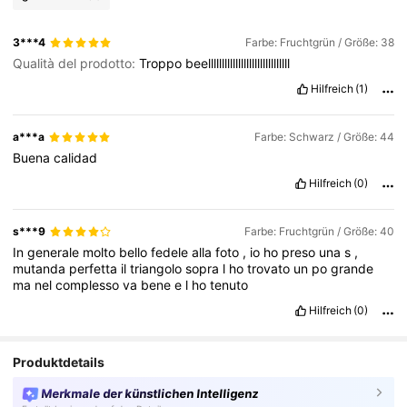
3***4
Farbe: Fruchtgrün / Größe: 38
Qualità del prodotto:
Troppo
beellllllllllllllllllllllllllllll
Hilfreich
(1)
a***a
Farbe: Schwarz / Größe: 44
Buena
calidad
Hilfreich
(0)
s***9
Farbe: Fruchtgrün / Größe: 40
In
generale
molto
bello
fedele
alla
foto
,
io
ho
preso
una
s
,
mutanda
perfetta
il
triangolo
sopra
l
ho
trovato
un
po
grande
ma
nel
complesso
va
bene
e
l
ho
tenuto
Hilfreich
(0)
Produktdetails
Merkmale der künstlichen Intelligenz