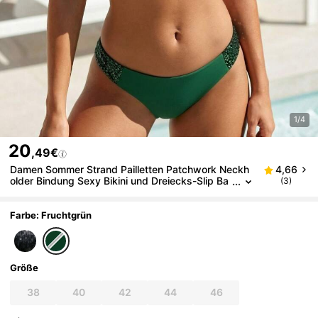
1/4
20
,49€
Damen Sommer Strand Pailletten Patchwork Neckh
4,66
older Bindung Sexy Bikini und Dreiecks-Slip Ba
(3)
deanzug Set
Farbe: Fruchtgrün
Größe
38
40
42
44
46