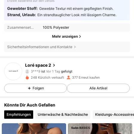
Erstellt basierend auf den Details
Gewebter Stoff:
Gewebte Textur mit einem gepflegten Finish.
Strand, Urlaub:
Ein strandtauglicher Look mit lässigem Charme.
Zusammensetzung:
100% Polyester
Mehr anzeigen
Sicherheitsinformationen und Kontakte
Loré space 2
316 Follower
4,67
3***9
ist
Vor 1 Tag
gefolgt
s***o
ist am Durchsuchen
248 Kürzlich verkauft
377 Erneut kaufen
316 Follower
4,67
Folgen
Alle Artikel
316 Follower
4,67
Könnte Dir Auch Gefallen
316 Follower
4,67
Empfehlungen
Unterwäsche & Nachtwäsche
Kleidungs-Accessoire
316 Follower
4,67