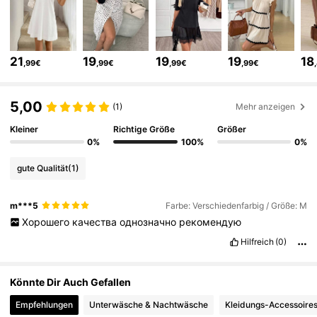
250K Follower
4,69
21
19
19
19
18
,99€
,99€
,99€
,99€
250K Follower
4,69
5,00
(1)
Mehr anzeigen
250K Follower
4,69
Kleiner
Richtige Größe
Größer
0%
100%
0%
gute Qualität
(1)
250K Follower
4,69
m***5
Farbe: Verschiedenfarbig / Größe: M
Хорошего
качества
однозначно
рекомендую
250K Follower
4,69
Hilfreich
(0)
250K Follower
4,69
Könnte Dir Auch Gefallen
Empfehlungen
Unterwäsche & Nachtwäsche
Kleidungs-Accessoire