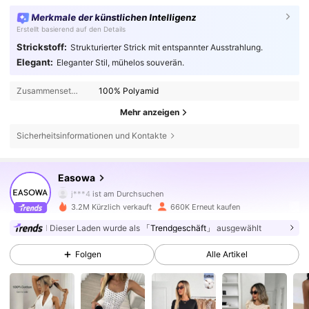
Merkmale der künstlichen Intelligenz
Erstellt basierend auf den Details
Strickstoff:
Strukturierter Strick mit entspannter Ausstrahlung.
Elegant:
Eleganter Stil, mühelos souverän.
Zusammensetzung:
100% Polyamid
Mehr anzeigen
Sicherheitsinformationen und Kontakte
250K Follower
4,69
Easowa
j***4
ist am Durchsuchen
250K Follower
4,69
3.2M Kürzlich verkauft
660K Erneut kaufen
Dieser Laden wurde als
「Trendgeschäft」
ausgewählt
250K Follower
4,69
Folgen
Alle Artikel
250K Follower
4,69