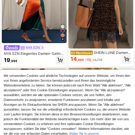
4
NYA SZN
SHEIN LUNE Damen
EU Warehouse
NYA SZN Elegantes Damen-Satinkl
Sommer Lässig Spitzen-Patchwork
eid mit Farbblock, Plissee, Schlitzsa
14
19
,49€
-1%
14,71€
Leopardenmuster Ärmellos Kleid
,99€
um und Neckholder
Wir verwenden Cookies und ähnliche Technologien auf unserer Website, um Ihnen den
von Ihnen angeforderten Service bereitzustellen und Ihnen das bestmögliche
Webseitenerlebnis zu bieten. Sie können jederzeit nach Ihrer Wahl "Alle ablehnen", "Alle
akzeptieren" oder Ihre Cookie-Einstellungen anpassen. Wenn Sie "Alle akzeptieren"
auswählen, werden wir alle optionalen Cookies setzen, die uns helfen, den
Datenverkehr zu analysieren, erweiterte Funktionen anzubieten und Inhalte und
Anzeigen an Ihr Einkaufserlebnis bei SHEIN anzupassen. Wenn Sie "Alle ablehnen"
auswählen, lassen Sie nur die unbedingt erforderlichen Cookies zu, die unsere Website
zum Laufen bringen. Sie können diese in den Browsereinstellungen deaktivieren, was
jedoch die Funktionalität der Website beeinträchtigen kann. Um mehr über die von uns
verwendeten Cookies zu erfahren und Ihre optionalen Cookie-Einstellungen
anzupassen, wählen Sie bitte "Cookies verwalten". Weitere Informationen darüber, wie
wir die von uns erfassten Daten verarbeiten,
finden Sie in unserer