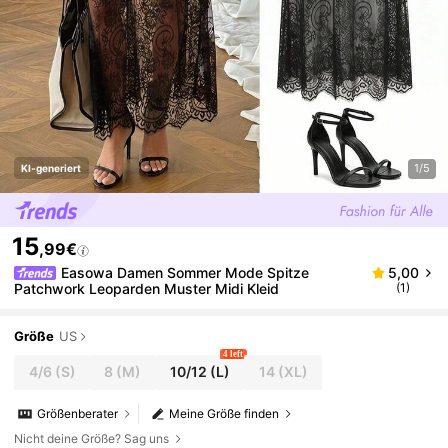
1/5
KI-generiert
15
,99€
Easowa Damen Sommer Mode Spitze
5,00
Patchwork Leoparden Muster Midi Kleid
(1)
Größe
US
4 left
4/6
(S)
8
(M)
10/12
(L)
14
(XL)
Größenberater
Meine Größe finden
Nicht deine Größe? Sag uns