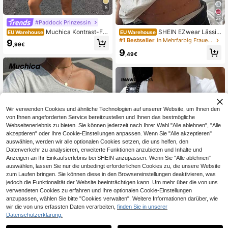
5
27
#Paddock Prinzessin
Muchica Kontrast-Far
SHEIN EZwear Lässig
EU Warehouse
EU Warehouse
biges Besticktes Strick-Poloshirt für
es, minimalistisches Damen T-Shirt
#1 Bestseller
in Mehrfarbig Frauen T-Shirts
9
,99€
Frauen
mit Allover-Muster, Off-Shoulder, lo
9
cker sitzender Kurzarm-Schnitt
,49€
Wir verwenden Cookies und ähnliche Technologien auf unserer Website, um Ihnen den
von Ihnen angeforderten Service bereitzustellen und Ihnen das bestmögliche
Webseitenerlebnis zu bieten. Sie können jederzeit nach Ihrer Wahl "Alle ablehnen", "Alle
akzeptieren" oder Ihre Cookie-Einstellungen anpassen. Wenn Sie "Alle akzeptieren"
auswählen, werden wir alle optionalen Cookies setzen, die uns helfen, den
Datenverkehr zu analysieren, erweiterte Funktionen anzubieten und Inhalte und
Anzeigen an Ihr Einkaufserlebnis bei SHEIN anzupassen. Wenn Sie "Alle ablehnen"
auswählen, lassen Sie nur die unbedingt erforderlichen Cookies zu, die unsere Website
zum Laufen bringen. Sie können diese in den Browsereinstellungen deaktivieren, was
jedoch die Funktionalität der Website beeinträchtigen kann. Um mehr über die von uns
verwendeten Cookies zu erfahren und Ihre optionalen Cookie-Einstellungen
36
anzupassen, wählen Sie bitte "Cookies verwalten". Weitere Informationen darüber, wie
13
wir die von uns erfassten Daten verarbeiten,
finden Sie in unserer
#Luftige Baumwolle
Datenschutzerklärung.
INAWLY Solva Damen
Muchica Hellgrau ges
EU Warehouse
EU Warehouse
Lässig einfarbiges minimalistisches
tricktes, locker sitzendes Kurzarm T