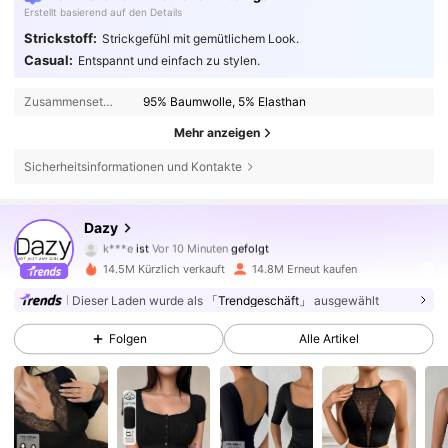
Erstellt basierend auf den Details
Strickstoff:
Strickgefühl mit gemütlichem Look.
Casual:
Entspannt und einfach zu stylen.
Zusammensetzung:
95% Baumwolle, 5% Elasthan
Mehr anzeigen
Sicherheitsinformationen und Kontakte
6.6M Follower
4,86
Dazy
k***e
ist
Vor 10 Minuten
gefolgt
z***i
ist am Durchsuchen
6.6M Follower
4,86
14.5M Kürzlich verkauft
14.8M Erneut kaufen
Dieser Laden wurde als
「Trendgeschäft」
ausgewählt
6.6M Follower
4,86
Folgen
Alle Artikel
6.6M Follower
4,86
6.6M Follower
4,86