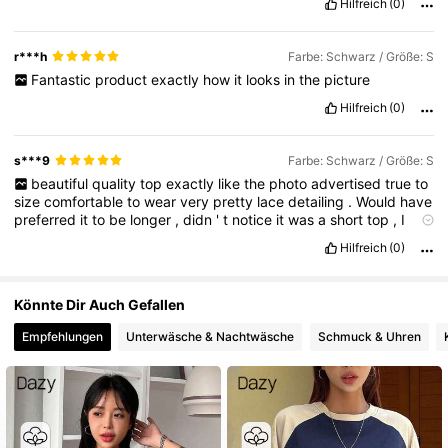
Hilfreich
(0)
r***h
Farbe: Schwarz / Größe: S
Fantastic
product
exactly
how
it
looks
in
the
picture
Hilfreich
(0)
s***9
Farbe: Schwarz / Größe: S
beautiful
quality
top
exactly
like
the
photo
advertised
true
to
size
comfortable
to
wear
very
pretty
lace
detailing
.
Would
have
preferred
it
to
be
longer
,
didn
'
t
notice
it
was
a
short
top
,
I
shall
wear
a
black
long
top
underneath
.
If
you
found
my
review
Hilfreich
(0)
helpful
please
like
for
points
thank
you
❤️
Könnte Dir Auch Gefallen
Empfehlungen
Unterwäsche & Nachtwäsche
Schmuck & Uhren