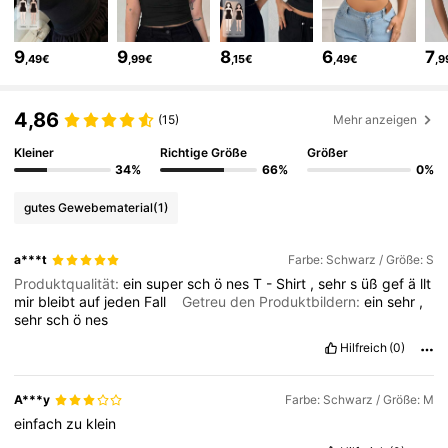
6.6M Follower
4,86
9
9
8
6
7
,49€
,99€
,15€
,49€
,9
6.6M Follower
4,86
4,86
(15)
Mehr anzeigen
6.6M Follower
4,86
Kleiner
Richtige Größe
Größer
34%
66%
0%
6.6M Follower
4,86
gutes Gewebematerial
(1)
6.6M Follower
4,86
a***t
Farbe: Schwarz / Größe: S
6.6M Follower
4,86
Produktqualität:
ein
super
sch
ö
nes
T
-
Shirt
,
sehr
s
üß
gef
ä
llt
mir
bleibt
auf
jeden
Fall
Getreu den Produktbildern:
ein
sehr
,
sehr
sch
ö
nes
Hilfreich
(0)
A***y
Farbe: Schwarz / Größe: M
einfach
zu
klein