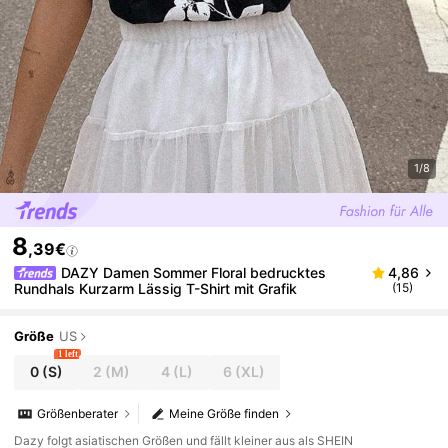
1/8
8
,39€
DAZY Damen Sommer Floral bedrucktes
4,86
Rundhals Kurzarm Lässig T-Shirt mit Grafik
(15)
Größe
US
1 left
0
(S)
2
(M)
4
(L)
6
(XL)
Größenberater
Meine Größe finden
Dazy folgt asiatischen Größen und fällt kleiner aus als SHEIN