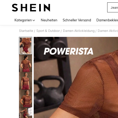
Jean
Use up 
Kategorien
Neuheiten
Schneller Versand
Damenbeklei
Startseite
Sport & Outdoor
Damen Aktivkleidung
Damen Aktivo
/
/
/