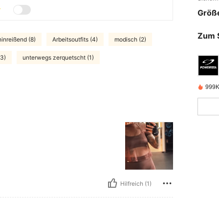
Größ
Zum 
hinreißend (8)
Arbeitsoutfits (4)
modisch (2)
(3)
unterwegs zerquetscht (1)
999K
Hilfreich (1)