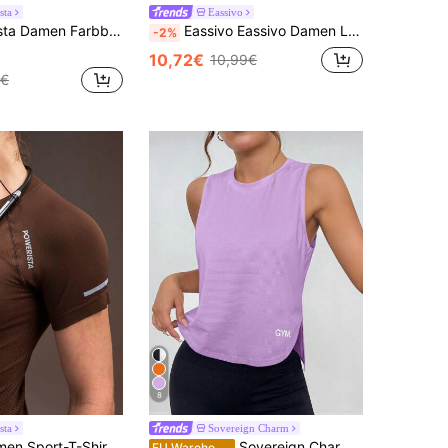
sta
Eassivo
 Casual vielseitiges Sport T-Shirt für den täglichen Ausflug
Eassivo Eassivo Damen Lässiges, leichtes, strukturiertes Langarm-Sport-T-Shirt mit Bindeband, vielseitig für alle Jahreszeiten, Yoga-Tops, Wickeltop, Yoga-Wickeltop, Workout-Top, Langarm-Yoga-Top für Damen, Yoga-Tops, Activewear-Top, Workout-Tops für Damen, Bindetop für Damen, Yoga-Tops mit Bauchkontrolle
-2%
10,72€
10,99€
7€
8
sta
Sovereign Charm
Powerista Damen Sport-T-Shirt mit Buchstabenprint, Raglan-Kurzarm, nahtlos, für Training, Fitness, Laufen, Lässig, Gym, rückenfrei, lässig zum Ausgehen
Sovereign Charm Damen Tanktop mit Buchstaben-Muster, Rundhalsausschnitt, lässig und vielseitig für Sport
EU Warehouse