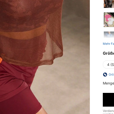
Mehr F
Größ
4 (S
Grö
Menge
Verdien