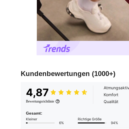
Kundenbewertungen
(1000+)
Atmungsakti
4,87
Komfort
Qualität
Bewertungsrichtlinie
Gesamt:
Kleiner
Richtige Größe
6%
94%