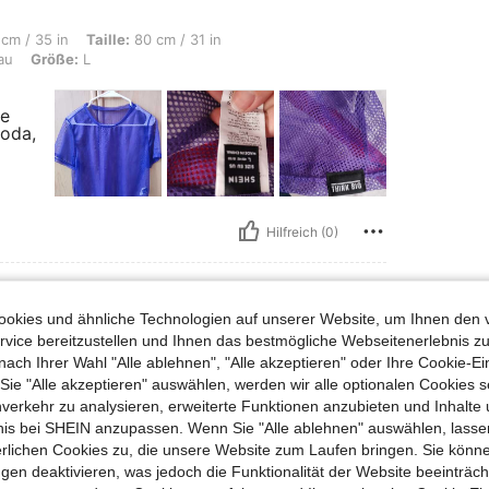
Taille: 80 cm / 31 in, Hüften: 90 cm / 35 in, Gesamt: Richtige Größe, Farbe: Blau, 
cm / 35 in
Taille:
80 cm / 31 in
au
Größe:
L
se
moda,
Hilfreich (0)
okies und ähnliche Technologien auf unserer Website, um Ihnen den 
vice bereitzustellen und Ihnen das bestmögliche Webseitenerlebnis zu
nach Ihrer Wahl "Alle ablehnen", "Alle akzeptieren" oder Ihre Cookie-Ei
e "Alle akzeptieren" auswählen, werden wir alle optionalen Cookies s
nverkehr zu analysieren, erweiterte Funktionen anzubieten und Inhalte
bnis bei SHEIN anzupassen. Wenn Sie "Alle ablehnen" auswählen, lassen
erlichen Cookies zu, die unsere Website zum Laufen bringen. Sie könne
Hilfreich (0)
gen deaktivieren, was jedoch die Funktionalität der Website beeinträc