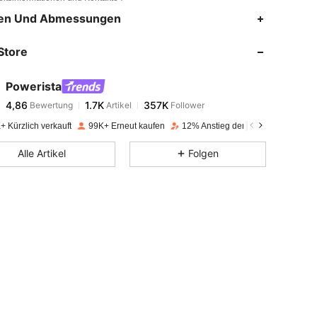
4,86
1.7K
357K
en Und Abmessungen
Store
4,86
1.7K
357K
Powerista
4,86
1.7K
357K
Bewertung
Artikel
Follower
s***7
bezahlt
Vor 1 Tag
+ Kürzlich verkauft
99K+ Erneut kaufen
12% Anstieg der Follower
4,86
1.7K
357K
Alle Artikel
Folgen
4,86
1.7K
357K
4,86
1.7K
357K
4,86
1.7K
357K
4,86
1.7K
357K