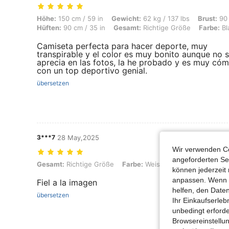
Höhe: 150 cm / 59 in, Gewicht: 62 kg / 137 lbs, Brust: 90 cm / 35 in, 
Höhe:
150 cm / 59 in
Gewicht:
62 kg / 137 lbs
Brust:
90 
Hüften:
90 cm / 35 in
Gesamt:
Richtige Größe
Farbe:
Bl
Camiseta perfecta para hacer deporte, muy
transpirable y el color es muy bonito aunque no 
aprecia en las fotos, la he probado y es muy có
con un top deportivo genial.
übersetzen
3***7
28 May,2025
Wir verwenden Co
angeforderten Ser
Gesamt: Richtige Größe, Farbe: Weiss, Größe: M
Gesamt:
Richtige Größe
Farbe:
Weiss
Größe:
M
können jederzeit 
anpassen. Wenn Si
Fiel a la imagen
helfen, den Date
übersetzen
Ihr Einkaufserle
unbedingt erford
Browsereinstellun