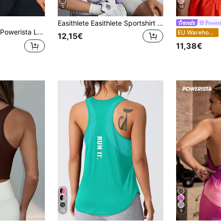
5
14
Easithlete Easithlete Sportshirt mit rundem Ausschnitt, kurzen Ärmeln und Buchstaben-Muster, Sommer
Poweri
Powerista Lässiges, vielseitiges ärmelloses T-Shirt mit einfarbigem Seitenbrand-Vorderteil und Buchstabendruck-Design für Sport
EU Warehouse
12,15€
11,38€
19
9