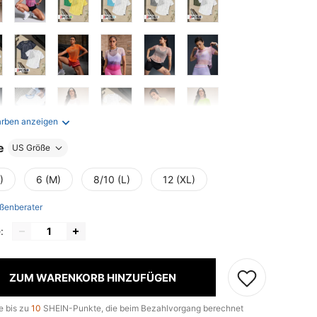
arben anzeigen
e
US Größe
)
6 (M)
8/10 (L)
12 (XL)
ßenberater
:
ZUM WARENKORB HINZUFÜGEN
e bis zu
10
SHEIN-Punkte, die beim Bezahlvorgang berechnet