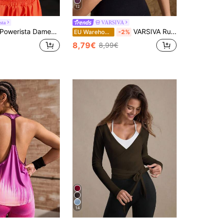
12
sta
VARSIVA
Powerista Damen gestrickter Buchstaben Lässig Daily Fitness Sport-BH
VARSIVA Rundhals Ärmellos Überkreuzung Locker Damen Sport T-Shirts & Tanktops
EU Warehouse
-2%
8,79€
8,99€
14