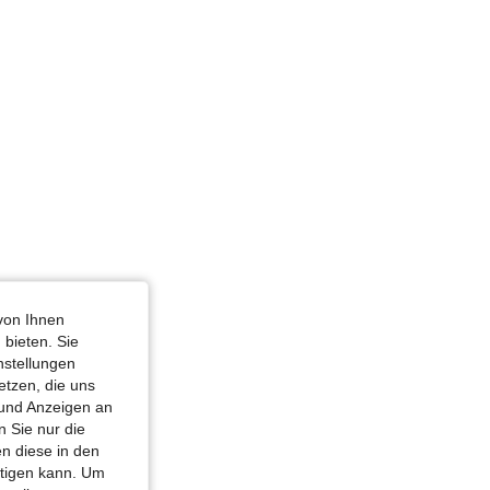
Größe: L
4,86
1.7K
357K
4,86
1.7K
357K
von Ihnen
 bieten. Sie
nstellungen
etzen, die uns
 und Anzeigen an
 Sie nur die
n diese in den
htigen kann. Um