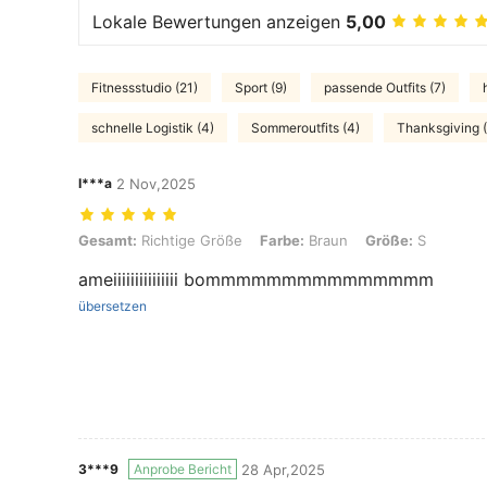
Lokale Bewertungen anzeigen
5,00
Fitnessstudio (21)
Sport (9)
passende Outfits (7)
schnelle Logistik (4)
Sommeroutfits (4)
Thanksgiving 
I***a
2 Nov,2025
Gesamt: Richtige Größe, Farbe: Braun, Größe: S
Gesamt:
Richtige Größe
Farbe:
Braun
Größe:
S
ameiiiiiiiiiiiiiii bommmmmmmmmmmmmmm
übersetzen
3***9
Anprobe Bericht
28 Apr,2025