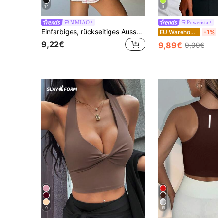
14
8
MMIAO
Powerista
Einfarbiges, rückseitiges Ausschnitt-Sporttop, Fitness-Weste, Gaming-Outfit
EU Warehouse
-1%
9,22€
9,89€
9,99€
9
19