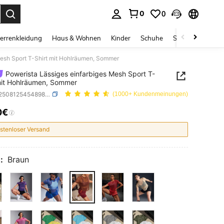
0
0
ess Enter to select.
errenkleidung
Haus & Wohnen
Kinder
Schuhe
Schmuck & Acces
Mesh Sport T-Shirt mit Hohlräumen, Sommer
Powerista Lässiges einfarbiges Mesh Sport T-
mit Hohlräumen, Sommer
SKU: st25081254548987523
(1000+ Kundenmeinungen)
0€
ICE AND AVAILABILITY
stenloser Versand
:
Braun