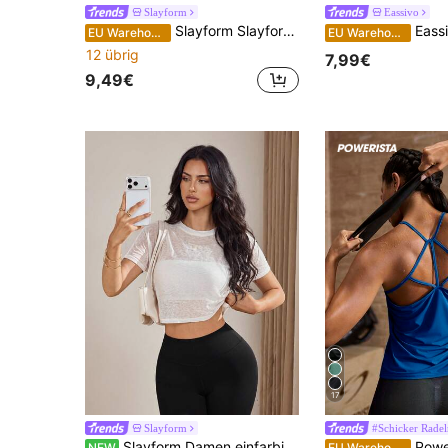
Slayform
Eassivo
Slayform Slayform Damen V-Ausschnitt Twist-Knoten Tanktop, Kaffeebraun Neckholder Crop Top, sexy Sommer Fitness Activewear, minimalistischer ärmelloser Workout Sport-BH Bodysuits
Eassivo Eassivo Damen kurzes, 
EU Warehouse
EU Warehouse
12 übrig
7,99€
9,49€
17
Slayform
#Schicker Radel
Slayform Damen einfarbiges lässiges vielseitiges Sport-T-Shirt für den täglichen Gebrauch
Powerista Modisches und v
NEW
EU Warehouse