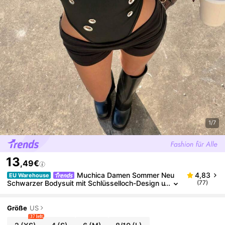
1/7
13
,49€
Muchica Damen Sommer Neu
4,83
EU Warehouse
Schwarzer Bodysuit mit Schlüsselloch-Design u
(77)
nd Quadratausschnitt
Größe
US
37 left