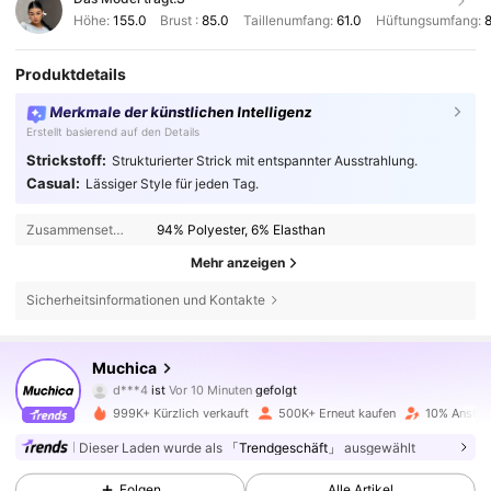
Höhe:
155.0
Brust :
85.0
Taillenumfang:
61.0
Hüftungsumfang:
8
Produktdetails
Merkmale der künstlichen Intelligenz
Erstellt basierend auf den Details
Strickstoff:
Strukturierter Strick mit entspannter Ausstrahlung.
Casual:
Lässiger Style für jeden Tag.
Zusammensetzung:
94% Polyester, 6% Elasthan
Mehr anzeigen
Sicherheitsinformationen und Kontakte
336K Follower
4,75
Muchica
d***4
ist
Vor 10 Minuten
gefolgt
4***9
ist am Durchsuchen
336K Follower
4,75
999K+ Kürzlich verkauft
500K+ Erneut kaufen
10% Anstieg
Dieser Laden wurde als
「Trendgeschäft」
ausgewählt
336K Follower
4,75
Folgen
Alle Artikel