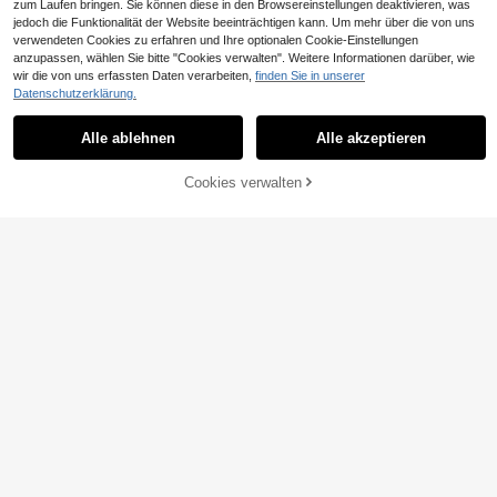
zum Laufen bringen. Sie können diese in den Browsereinstellungen deaktivieren, was
jedoch die Funktionalität der Website beeinträchtigen kann. Um mehr über die von uns
verwendeten Cookies zu erfahren und Ihre optionalen Cookie-Einstellungen
4
anzupassen, wählen Sie bitte "Cookies verwalten". Weitere Informationen darüber, wie
15
wir die von uns erfassten Daten verarbeiten,
finden Sie in unserer
LYSMO
Datenschutzerklärung.
LYSMO 1 Stück minim
Rovax
EU Warehouse
6
alistischer, modischer Frauen Bodys
Rovax Damen Mode
,15€
-42%
10,76€
EU Warehouse
Alle ablehnen
Alle akzeptieren
uit, geeignet für den Sommer
13
U-Ausschnitt Nieten Dekor Bodysui
,61€
-2%
13,99€
t, Sommer
ZUM WARENKORB
Cookies verwalten
JETZT EINKAUFEN
HINZUFÜGEN
LYSMO