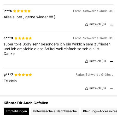
336K Follower
4,75
j***4
Farbe: Schwarz / Größe: XS
Alles
super
,
gerne
wieder
!!!!
)
336K Follower
4,75
Hilfreich
(0)
c***3
Farbe: Schwarz / Größe: XS
super
tolle
Body
sehr
besonders
ich
bin
wirklich
sehr
zufrieden
und
ich
empfehle
diese
Artikel
weil
einfach
so
sch
ö
n
ist
.
Danke
Hilfreich
(0)
g***7
Farbe: Schwarz / Größe: L
Te
klein
Hilfreich
(0)
Könnte Dir Auch Gefallen
Empfehlungen
Unterwäsche & Nachtwäsche
Kleidungs-Accessoire