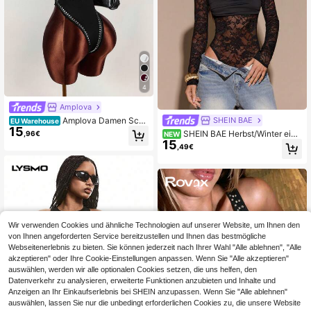
4
Amplova
Amplova Damen Sch
SHEIN BAE
EU Warehouse
15
warzer ärmelloser Bodysuit mit Run
SHEIN BAE Herbst/Winter einf
,96€
NEW
dhalsausschnitt und Nieten-Knoten
15
arbiger schwarzer trägerloser Spitz
,49€
-Detail, 70er Y2K Sommer Club Par
en-Patchwork sexy transparenter l
ty für Frauen
angärmeliger Damen-Bodysuit, So
mmer schwarzer Spaghettiträger S
pitzen-Bodysuit, sexy Bodysuit zu
m Ausgehen
Wir verwenden Cookies und ähnliche Technologien auf unserer Website, um Ihnen den
von Ihnen angeforderten Service bereitzustellen und Ihnen das bestmögliche
Webseitenerlebnis zu bieten. Sie können jederzeit nach Ihrer Wahl "Alle ablehnen", "Alle
akzeptieren" oder Ihre Cookie-Einstellungen anpassen. Wenn Sie "Alle akzeptieren"
auswählen, werden wir alle optionalen Cookies setzen, die uns helfen, den
Datenverkehr zu analysieren, erweiterte Funktionen anzubieten und Inhalte und
Anzeigen an Ihr Einkaufserlebnis bei SHEIN anzupassen. Wenn Sie "Alle ablehnen"
auswählen, lassen Sie nur die unbedingt erforderlichen Cookies zu, die unsere Website