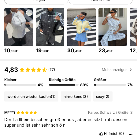
336K Follower
4,75
336K Follower
4,75
10
19
30
23
12
,99€
,99€
,49€
,49€
336K Follower
4,75
4,83
(77)
Mehr anzeigen
336K Follower
4,75
Kleiner
Richtige Größe
Größer
4%
89%
7%
werde ich wieder kaufen
(1)
hinreißend
(3)
sexy
(2)
336K Follower
4,75
M***i
Farbe: Schwarz / Größe: S
Der
f
ä
llt
ein
bisschen
gr
öß
er
aus
,
aber
es
sitzt
trotzdessen
336K Follower
4,75
super
und
ist
sehr
sehr
sch
ö
n
Hilfreich
(0)