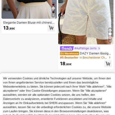
6
Elegante Damen Bluse mit chinesis
chem Kragen und kurzen Ärmeln in
13
,99€
Aprikose, lässig für Sommerurlaub,
einfarbig gerippt, geeignet für Schul
e, Strand, Büro, Schwarz, Office Sir
en
20
#Auffällige Jorts
DAZY Damen lässige
EU Warehouse
weite Denim Caprihose für den Som
#5 Bestseller
in Bescheidener Chic Frauen Denim
mer, Jeans Shorts
18
,80€
Wir verwenden Cookies und ähnliche Technologien auf unserer Website, um Ihnen den
von Ihnen angeforderten Service bereitzustellen und Ihnen das bestmögliche
Webseitenerlebnis zu bieten. Sie können jederzeit nach Ihrer Wahl "Alle ablehnen", "Alle
akzeptieren" oder Ihre Cookie-Einstellungen anpassen. Wenn Sie "Alle akzeptieren"
auswählen, werden wir alle optionalen Cookies setzen, die uns helfen, den
Datenverkehr zu analysieren, erweiterte Funktionen anzubieten und Inhalte und
Anzeigen an Ihr Einkaufserlebnis bei SHEIN anzupassen. Wenn Sie "Alle ablehnen"
auswählen, lassen Sie nur die unbedingt erforderlichen Cookies zu, die unsere Website
zum Laufen bringen. Sie können diese in den Browsereinstellungen deaktivieren, was