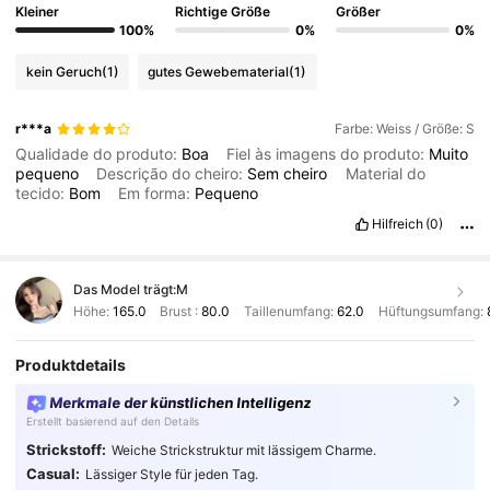
Kleiner
Richtige Größe
Größer
100%
0%
0%
kein Geruch
(1)
gutes Gewebematerial
(1)
r***a
Farbe: Weiss / Größe: S
Qualidade do produto:
Boa
Fiel às imagens do produto:
Muito
pequeno
Descrição do cheiro:
Sem
cheiro
Material do
tecido:
Bom
Em forma:
Pequeno
Hilfreich
(0)
Das Model trägt:
M
Höhe:
165.0
Brust :
80.0
Taillenumfang:
62.0
Hüftungsumfang:
Produktdetails
Merkmale der künstlichen Intelligenz
Erstellt basierend auf den Details
Strickstoff:
Weiche Strickstruktur mit lässigem Charme.
Casual:
Lässiger Style für jeden Tag.