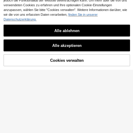
jedoch die Funktionalität der Website beeinträchtigen kann. Um mehr über die von uns
verwendeten Cookies zu erfahren und Ihre optionalen Cookie-Einstellungen
anzupassen, wählen Sie bitte "Cookies verwalten". Weitere Informationen darüber, wie
wir die von uns erfassten Daten verarbeiten,
finden Sie in unserer
Datenschutzerklärung.
Alle ablehnen
Alle akzeptieren
Cookies verwalten
ZUM WARENKORB HINZUFÜGEN