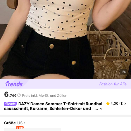
1/6
6
,74€
Preis inkl. MwSt. und Zöllen
DAZY Damen Sommer T-Shirt mit Rundhal
4,00
(
1
)
sausschnitt, Kurzarm, Schleifen-Dekor und
Muster, Lässig
Größe
US
1 left