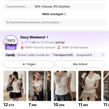
Zusammensetzung:
92% Viskose, 8% Elasthan
Mehr anzeigen
Sicherheitsinformationen und Kontakte
947K Follower
4,85
Dazy Weekend
s***0
ist am Durchsuchen
947K Follower
4,85
999K+ Kürzlich verkauft
999K+ Erneut kaufen
Dieser Laden wurde als
「Trendgeschäft」
ausgewählt
947K Follower
4,85
Folgen
Alle Artikel
947K Follower
4,85
947K Follower
4,85
12
7
10
11
11
,07€
,99€
,06€
,49€
,