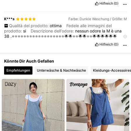
Hilfreich
(0)
K***s
Farbe: Dunkle Waschung / Größe: M
Qualità del prodotto:
ottima
Fedele alle immagini del
prodotto:
si
Descrizione dell'odore:
nessun
odore
la
M
è
una
38
.⭐⭐⭐⭐⭐⭐⭐⭐⭐⭐⭐⭐⭐⭐⭐⭐⭐⭐🌟🌟⭐⭐🌟🌟⭐⭐🌟🌟🌟🌟🌟🌟
⭐⭐⭐⭐⭐⭐⭐⭐🌟🌟
Hilfreich
(0)
Könnte Dir Auch Gefallen
Empfehlungen
Unterwäsche & Nachtwäsche
Kleidungs-Accessoire