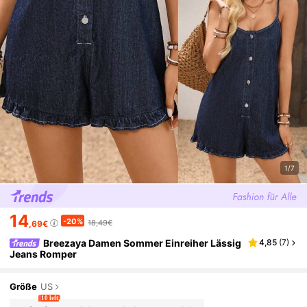
1/7
14
-20%
18,49€
,69€
Breezaya Damen Sommer Einreiher Lässig
4,85
(
7
)
Jeans Romper
Größe
US
10 left