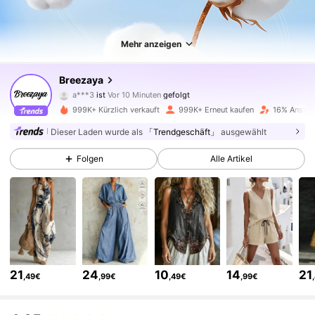
Mehr anzeigen
616K Follower
4,78
Breezaya
a***3
ist
Vor 10 Minuten
gefolgt
m***l
ist am Durchsuchen
616K Follower
4,78
999K+ Kürzlich verkauft
999K+ Erneut kaufen
16% Anstieg
Dieser Laden wurde als
「Trendgeschäft」
ausgewählt
616K Follower
4,78
Folgen
Alle Artikel
616K Follower
4,78
616K Follower
4,78
21
24
10
14
21
,49€
,99€
,49€
,99€
616K Follower
4,78