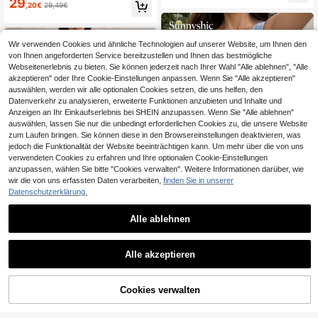
29
r Lässig Jeans Jumpsuit Kleid mit T
,20€
29,49€
aschen und Trägern
Wir verwenden Cookies und ähnliche Technologien auf unserer Website, um Ihnen den
von Ihnen angeforderten Service bereitzustellen und Ihnen das bestmögliche
Webseitenerlebnis zu bieten. Sie können jederzeit nach Ihrer Wahl "Alle ablehnen", "Alle
akzeptieren" oder Ihre Cookie-Einstellungen anpassen. Wenn Sie "Alle akzeptieren"
auswählen, werden wir alle optionalen Cookies setzen, die uns helfen, den
Datenverkehr zu analysieren, erweiterte Funktionen anzubieten und Inhalte und
Anzeigen an Ihr Einkaufserlebnis bei SHEIN anzupassen. Wenn Sie "Alle ablehnen"
auswählen, lassen Sie nur die unbedingt erforderlichen Cookies zu, die unsere Website
zum Laufen bringen. Sie können diese in den Browsereinstellungen deaktivieren, was
jedoch die Funktionalität der Website beeinträchtigen kann. Um mehr über die von uns
verwendeten Cookies zu erfahren und Ihre optionalen Cookie-Einstellungen
anzupassen, wählen Sie bitte "Cookies verwalten". Weitere Informationen darüber, wie
wir die von uns erfassten Daten verarbeiten,
finden Sie in unserer
Datenschutzerklärung.
Alle ablehnen
#Strandwochenende
Sunnyshic Modischer
Sunnyshic
EU Warehouse
10
lässiger Jeansanzug mit tiefem V-A
Alle akzeptieren
,25€
-48%
19,82€
Sunnyshic Damen De
EU Warehouse
usschnitt
23
nim Extra Langes Kleid mit hohem S
,12€
-1%
23,49€
chlitz
Cookies verwalten
ZUM WARENKORB HINZUFÜGEN