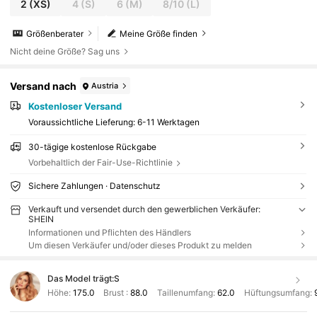
2
(XS)
4
(S)
6
(M)
8/10
(L)
Größenberater
Meine Größe finden
Nicht deine Größe? Sag uns
Versand nach
Austria
Kostenloser Versand
Voraussichtliche Lieferung:
6-11 Werktagen
30-tägige kostenlose Rückgabe
Vorbehaltlich der Fair-Use-Richtlinie
Sichere Zahlungen · Datenschutz
Verkauft und versendet durch den gewerblichen Verkäufer:
SHEIN
Informationen und Pflichten des Händlers
Um diesen Verkäufer und/oder dieses Produkt zu melden
Das Model trägt:
S
Höhe:
175.0
Brust :
88.0
Taillenumfang:
62.0
Hüftungsumfang: