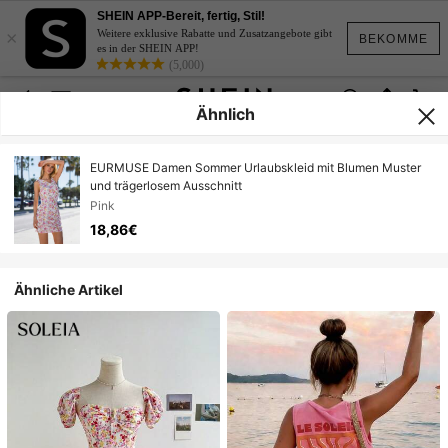
SHEIN APP-Bereit, fertig, Stil!
×
Weitere exklusive Rabatte und Zusatzangebote gibt
BEKOMME
es in der SHEIN APP!
(5,000)
Ähnlich
EURMUSE Damen Sommer Urlaubskleid mit Blumen Muster
und trägerlosem Ausschnitt
Pink
18,86€
Ähnliche Artikel