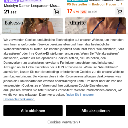
Frühling/Sommer Einzel-Bambus-K
18
SHEIN Frenchy Dame
EU Warehouse
-Dot-Muster Ein-Schulter gerafftes
,31€
18,49€
#5 Bestseller
in Bodycon Frauen Kurze Kleider
noten Leinen Urlaubs-Strandkleid,
Modelyn Damen Leoparden-Muste
n Sommerkleid im Holiday-Stil mit e
Mode Kurz Kleid
12
bohemian-westlicher geraffter Büst
r Rüschen-Kragen ärmelloses Mini-
,49€
17
infarbigen Muskeln und Spaghettitr
21
,97€
-2%
18,49€
enhalter gestufte Tortenrock A-Lini
,99€
Kleid
ägern, rosafarbenes Trägerkleid, Ta
e rückenfreies verstellbares Neckh
nktop-Kleid, Sommer
older-Schleife Maxikleid
Wir verwenden Cookies und ähnliche Technologien auf unserer Website, um Ihnen den
von Ihnen angeforderten Service bereitzustellen und Ihnen das bestmögliche
Webseitenerlebnis zu bieten. Sie können jederzeit nach Ihrer Wahl "Alle ablehnen", "Alle
akzeptieren" oder Ihre Cookie-Einstellungen anpassen. Wenn Sie "Alle akzeptieren"
auswählen, werden wir alle optionalen Cookies setzen, die uns helfen, den
Datenverkehr zu analysieren, erweiterte Funktionen anzubieten und Inhalte und
Anzeigen an Ihr Einkaufserlebnis bei SHEIN anzupassen. Wenn Sie "Alle ablehnen"
Ähnliche vorrätige Artikel anzeigen
Alle ansehen
auswählen, lassen Sie nur die unbedingt erforderlichen Cookies zu, die unsere Website
zum Laufen bringen. Sie können diese in den Browsereinstellungen deaktivieren, was
jedoch die Funktionalität der Website beeinträchtigen kann. Um mehr über die von uns
verwendeten Cookies zu erfahren und Ihre optionalen Cookie-Einstellungen
anzupassen, wählen Sie bitte "Cookies verwalten". Weitere Informationen darüber, wie
23
wir die von uns erfassten Daten verarbeiten,
finden Sie in unserer
8
7
Rusttydustty
Datenschutzerklärung.
Rusttydustty Damen Boho Urlaub V
SHEIN Frenchy Somm
EU Warehouse
Allurite
Balvessa
intage Lässig Weiß Kurzarm Kleid m
er Damen Cami Boho Sommerkleid,
#5 Bestseller
in Weinlese Freizeitkleider
15
SHEIN Allurite Sexy D
Balvessa V-Ausschnit
EU Warehouse
,83€
EU Warehouse
it Kordelzug, Damen Urlaubs Outfit,
Grundausstattung, Sommer Outfit,
Alle ablehnen
Alle akzeptieren
Sorry, dieses Produkt ist ausverkauft.
amen Trägerkleid mit V-Ausschnitt
20
t Knopf einfarbiges Kleid mit gekreu
#3 Bestseller
in Bodycon Frauen Kurze Kleider
17
geeignet für Herbst Halloween Eleg
Hochzeitssaison Grundausstattung,
,15€
-1%
20,49€
,99€
und Streifenmuster
zten Trägern ärmelos, Sommer Stra
ant Sommer
Cottagecore Kordelzugkleid Somm
12
ndoutfit für Frauen
,99€
Cookies verwalten
erkleid Damen Baumwollkleid
AUSVERKAUFT