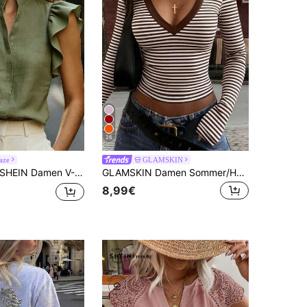
26
aze
GLAMSKIN
HEIN Damen V-Ausschnitt Kurzarm Bluse, angenehmer Stoff, geeignet für Urlaub, Alltag, lässig, Strand, Date, Party, Stadturlaub im Sommer, vielseitig
GLAMSKIN Damen Sommer/Herbst Basic gestreiftes Kontrastsaum V-Ausschnitt Langarm Top, Schulanfang/Ausflug/Streetwear Lässig
8,99€