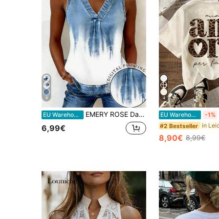
9
4
EMERY ROSE Damen lässiges ärmelloses Top mit Jeans-Muster, Sommer
EU Warehouse
EU Warehouse
-1%
#2 Bestseller
6,99€
8,90€
8,99€