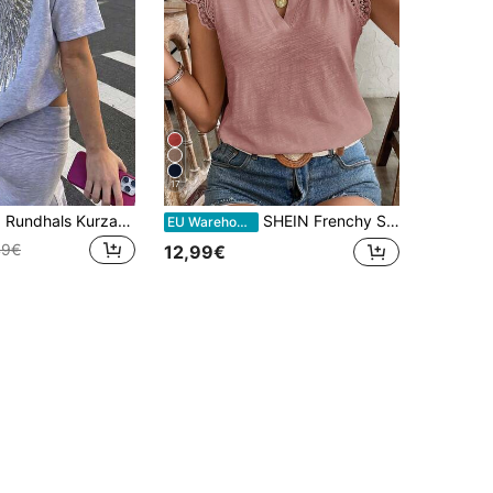
17
Damen Lässig Rundhals Kurzarm T-Shirt Weiß mit Engel Flügel Pailletten Stickerei für Ausgehen Party, Y2K Sommer, Urlaub & Strand
SHEIN Frenchy Sommerliches einfarbiges T-Shirt mit Spitzeneinsätzen und V-Ausschnitt, Baumwoll-T-Shirt mit wasserlöslicher Spitze, bequem und atmungsaktiv für den täglichen Urlaubs- und Pendlergebrauch, Cottagecore, Hochzeitssaison
EU Warehouse
49€
12,99€