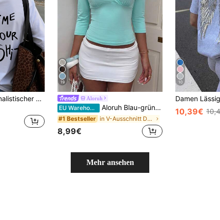
19
10
Sommer Neu Minimalistischer Mode Amerikanischer Cool Attitude Personalisierter Buchstaben Muster Lässig Rundhals Weiß Kurzarm T-Shirt Vielseitiges Damen Top
Aloruh
Aloruh Blau-grünes V-Ausschnitt 3/4-Ärmel figurbetontes T-Shirt
EU Warehouse
10,39€
10,
in V-Ausschnitt Damen Oberteile, Blusen & T-Shirts
#1 Bestseller
8,99€
Mehr ansehen