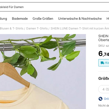
skleid Für Damen
and down arrow keys to navigate search Zuletzt gesucht and Suche und Finde. Pr
dung
Bademode
Große Größen
Unterwäsche & Nachtwäsche
H
lusen & T-Shirts
Damen T-Shirts
SHEIN LUNE Damen T-Shirt mit kurzen Ärme
/
/
SHEIN 
Oberte
SKU: s
6
,7
PR
Ko
Größ
4 (S
Grö
Nicht d