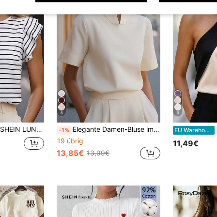
6
9
SHEIN LUNE Damen gestreiftes Muster Rundhals Rüschenärmel Lässig Vielseitig T-Shirt, Frühling/Sommer Neuankömmling Bestseller
Elegante Damen-Bluse im chinesischen Stil mit Stehkragen und kurzen Ärmeln, einfarbig, für Sommer, Lässig, Urlaub, College, Strand und Büro
S
-1%
EU Warehouse
19 übrig
11,49€
13,85€
13,99€