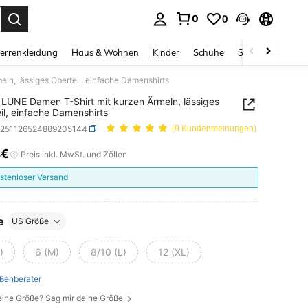
0
0
ess Enter to select.
errenkleidung
Haus & Wohnen
Kinder
Schuhe
Schmuck & Acces
ln, lässiges Oberteil, einfache Damenshirts
LUNE Damen T-Shirt mit kurzen Ärmeln, lässiges
il, einfache Damenshirts
z251126524889205144
(9 Kundenmeinungen)
4€
ICE AND AVAILABILITY
Preis inkl. MwSt. und Zöllen
stenloser Versand
e
US Größe
)
6 (M)
8/10 (L)
12 (XL)
ßenberater
eine Größe? Sag mir deine Größe