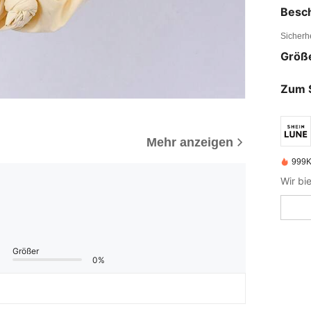
Besc
Sicherh
Größ
Zum 
Mehr anzeigen
999K
Wir bi
Größer
0%