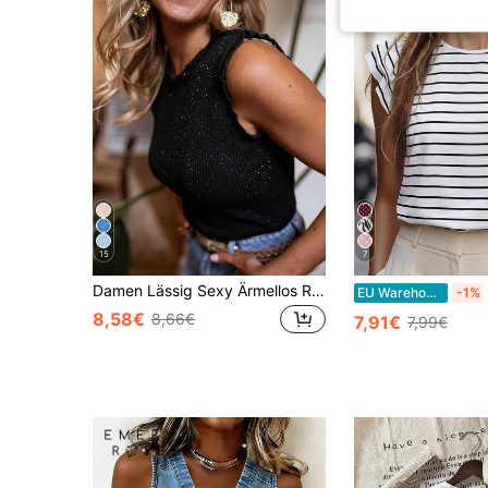
15
7
Damen Lässig Sexy Ärmellos Rundhals Strick Pailletten Pullover Weste 2026 Neue Mode Elegantes Top
EU Warehouse
-1%
8,58€
8,66€
7,91€
7,99€