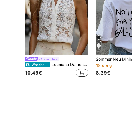
8
Louniche
Louniche Damen elegante bedruckte ärmellose Bluse, Sommer
EU Warehouse
19 übrig
8,39€
10,49€