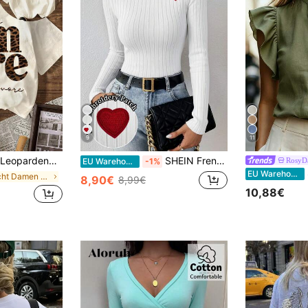
9
11
Leopardenmuster "AMORE" Italienisches Grafik T-Shirt, Damen Lässig Rundhals Kurzarm Einfarbig Minimalistisches T-Shirt, Geeignet für Sommer, Ästhetisch
SHEIN Frenchy 92% Baumwolle Damen Geripptes Rundhals Langarm Lässig T-Shirt mit Herz Stickerei Patch - Slim Fit strukturierter Strick mit weißem Rollkrageneinsatz, vielseitig für den täglichen Gebrauch, Pendeln, Zuhause, Layering, Herbst/Winter Dates, Valentinstag & Neujahrsfeiern, Hochzeit
RosyD
EU Warehouse
-1%
S
EU Warehouse
in Leicht Damen Oberteile, Blusen & T-Shirts
8,90€
8,99€
10,88€