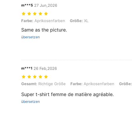
m***5
27 Jun,2026
Farbe: Aprikosenfarben, Größe: XL
Farbe:
Aprikosenfarben
Größe:
XL
Same as the picture.
übersetzen
m***1
26 Feb,2026
Gesamt: Richtige Größe, Farbe: Aprikosenfarben, Größe: M
Gesamt:
Richtige Größe
Farbe:
Aprikosenfarben
Größe:
Super t-shirt femme de matière agréable.
übersetzen