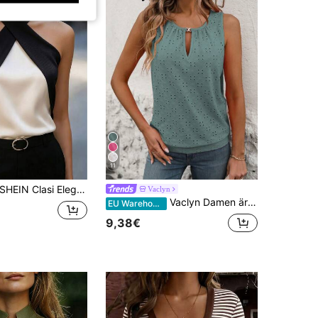
11
HEIN Clasi Elegantes Farbblock-Hemd für Frauen zum Pendeln, angenehmer Stoff, Frühling/Sommer
Vaclyn
Vaclyn Damen ärmeloses Tanktop in Unifarbe, minimalistisch
EU Warehouse
9,38€