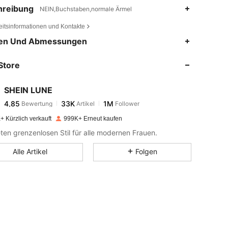
hreibung
NEIN,Buchstaben,normale Ärmel
eitsinformationen und Kontakte
4,85
33K
1M
en Und Abmessungen
Store
4,85
33K
1M
SHEIN LUNE
4,85
33K
1M
Bewertung
Artikel
Follower
p***1
bezahlt
Vor 1 Tag
+ Kürzlich verkauft
999K+ Erneut kaufen
4,85
33K
1M
eten grenzenlosen Stil für alle modernen Frauen.
Alle Artikel
Folgen
4,85
33K
1M
4,85
33K
1M
4,85
33K
1M