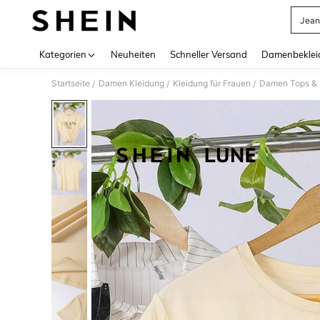
Jean
Use up 
Kategorien
Neuheiten
Schneller Versand
Damenbeklei
Startseite
Damen Kleidung
Kleidung für Frauen
Damen Tops & B
/
/
/