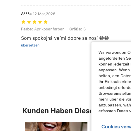
A***a
12 Mar,2026
Farbe: Aprikosenfarben, Größe: S
Farbe:
Aprikosenfarben
Größe:
S
Som spokojná veľmi dobre sa nosí 😁😁
übersetzen
Wir verwenden Co
angeforderten Ser
können jederzeit 
anpassen. Wenn Si
Mehr Bewertung
helfen, den Date
Ihr Einkaufserle
unbedingt erford
Browsereinstellun
mehr über die vo
anzupassen, wähle
Kunden Haben Diese Artikel A
erfassten Daten 
Cookies verw