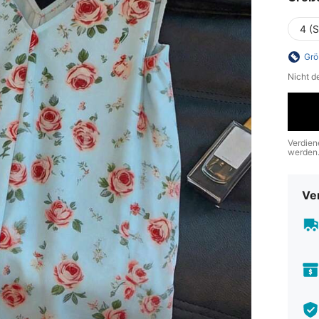
4 (S
Grö
Nicht d
Verdien
werden
Ve