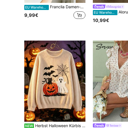
Franclia Damen-Top mit Blumenstickerei-Muster und Kunstperlen-Dekor, lässig und vielseitig für den täglichen Ausflug
#Minzgrün
EU Warehouse
Aloruh Meeresblaues 
EU Warehouse
9,99€
10,99€
Herbst Halloween Kürbis Geist Schwarze Katze Grafik Sweatshirt, Rundhals Locker Langarm Lässig Spinnennetz Fledermaus Muster Pullover Oberteil
Serisse
NEW