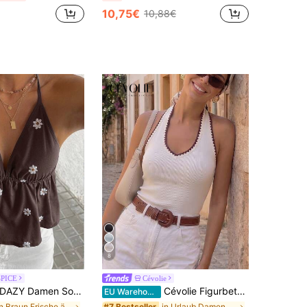
10,75€
10,88€
8
SPICE
Cévolie
AZY Damen Sommerurlaub Blumenstickerei Allover-Muster Spaghettiträger Lässig Tanktop Neckholder Top Ausgeh-Oberteile
Cévolie Figurbetontes, sexy Trägertop mit rückenfreiem Design
EU Warehouse
in Braun Frische ärmellose Camisoles
in Urlaub Damen Tank Tops & Camis
#7 Bestseller