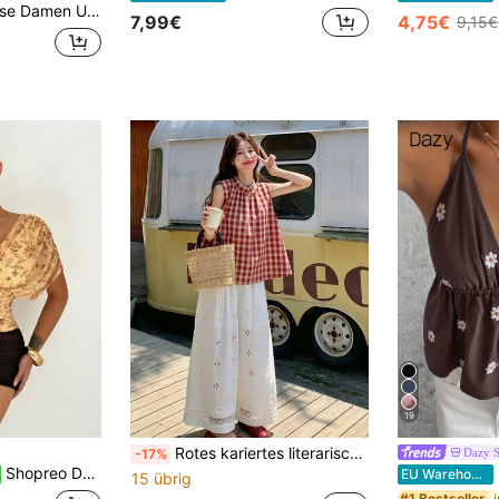
s Shirt Sommer für Frauen Urlaub Frauen Frühling für Frauen Urlaub Frauen Sommer Western Ausgehen Top Urlaub Frau Süßer Sommer Top Brunch für Frauen Lustiges Shirt Strand Urlaub Urlaub Top Blume
7,99€
4,75€
9,15€
19
Rotes kariertes literarisches Designstil Hemd mit lockerer Passform für den Sommer
Dazy 
-17%
Shopreo Damen Bluse mit Fledermausärmeln, Blume Muster und geraffter Taille, sexy und modisch
D
EU Warehouse
15 übrig
#1 Bestseller