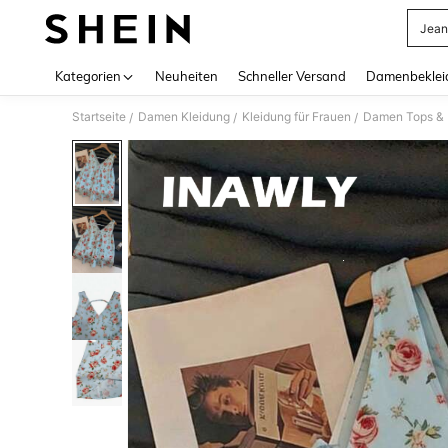
Jean
Use up 
Kategorien
Neuheiten
Schneller Versand
Damenbeklei
Startseite
Damen Kleidung
Kleidung für Frauen
Damen Tops & B
/
/
/