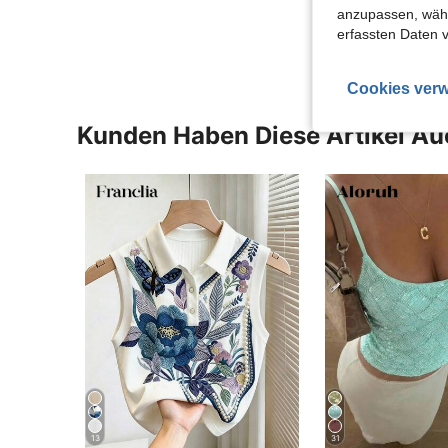
Mehr Bewertung
anzupassen, wähle
erfassten Daten 
Cookies verw
Kunden Haben Diese Artikel A
13
31