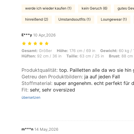
werde ich wieder kaufen (1)
kein Geruch (6)
gutes Gew
hinreißend (2)
Umstandsoutfits (1)
Loungewear (1)
E***y
10 Apr,2026
Gesamt: Größer, Höhe: 176 cm / 69 in, Gewicht: 60 kg / 132 lbs, Körpe
Gesamt:
Größer
Höhe:
176 cm / 69 in
Gewicht:
60 kg / 
Hüften:
92 cm / 36 in
Taille:
63 cm / 25 in
Brust:
88 cm 
Produktqualität
:
top. Pailletten alle da wo sie hin
Getreu den Produktbildern
:
ja auf jeden Fall
Stoffmaterial
:
super angenehm. echt perfekt für
Fit
:
sehr, sehr oversized
übersetzen
m***n
14 May,2026