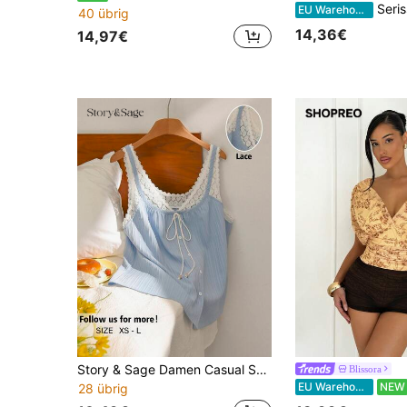
Serisse Damen Urlaubs Blumen Muster V-Ausschnitt Kurzarm Casual Elegant Romantische
EU Warehouse
40 übrig
14,36€
14,97€
Story & Sage Damen Casual Spitze Patchwork Trägerhemd, Schleife Vorne Dekor Ärmellos Top, Blau & Weiß, Frühling/Sommer
Blissora
EU Warehouse
NEW
28 übrig