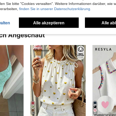
en Ansehen
n Sie bitte "Cookies verwalten". Weitere Informationen darüber, wie w
verarbeiten,
finden Sie in unserer Datenschutzerklärung.
alten
Alle akzeptieren
Alle ab
uch Angeschaut
16
20