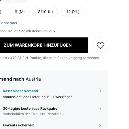
)
6 (M)
8/10 (L)
12 (XL)
ßenberater
eine Größe? Sag mir deine Größe
ZUM WARENKORB HINZUFÜGEN
e bis zu
10
SHEIN-Punkte, die beim Bezahlvorgang berechnet
.
rsand nach
Austria
Kostenloser Versand
Voraussichtliche Lieferung:
6-11 Werktagen
30-tägige kostenlose Rückgabe
Vorbehaltlich der Fair-Use-Richtlinie
Einkaufssicherheit