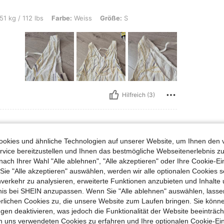
bs, Farbe: Weiss, Größe: S
51 kg / 112 lbs
Farbe:
Weiss
Größe:
S
Hilfreich (3)
okies und ähnliche Technologien auf unserer Website, um Ihnen den 
vice bereitzustellen und Ihnen das bestmögliche Webseitenerlebnis zu
nach Ihrer Wahl "Alle ablehnen", "Alle akzeptieren" oder Ihre Cookie-Ei
g so returning
e "Alle akzeptieren" auswählen, werden wir alle optionalen Cookies s
nverkehr zu analysieren, erweiterte Funktionen anzubieten und Inhalte
bnis bei SHEIN anzupassen. Wenn Sie "Alle ablehnen" auswählen, lassen
erlichen Cookies zu, die unsere Website zum Laufen bringen. Sie könne
Hilfreich (1)
gen deaktivieren, was jedoch die Funktionalität der Website beeinträc
n uns verwendeten Cookies zu erfahren und Ihre optionalen Cookie-Ei