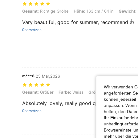
Gesamt: Richtige Größe, Höhe: 163 cm / 64 in, Gewicht: 51 kg / 112 l
Gesamt:
Richtige Größe
Höhe:
163 cm / 64 in
Gewicht:
Vary beautiful, good for summer, recommend 👍
übersetzen
m***8
25 Mar,2026
Wir verwenden Co
Gesamt: Größer, Farbe: Weiss, Größe: XL
Gesamt:
Größer
Farbe:
Weiss
Größe:
XL
angeforderten Ser
können jederzeit 
Absolutely lovely, really good quality, just too bi
anpassen. Wenn Si
übersetzen
helfen, den Date
Ihr Einkaufserle
unbedingt erford
Browsereinstellun
mehr über die vo