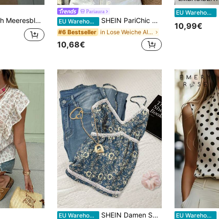
Pariaura
EU Warehouse
Pailletten-Cami Top, vielseitig für den Urlaub
SHEIN PariChic Damen Frühlings-/Sommer-Blume Muster Frische Mode Kordelzug Stehkragen Ärmellos Top
EU Warehouse
10,99€
in Lose Weiche Alltagsoberteile
#6 Bestseller
10,68€
SHEIN Damen Sommer Urlaubs Blumen Muster Kontrast Spitze Schlankheits Trägerhemd
EU Warehouse
EU Warehouse