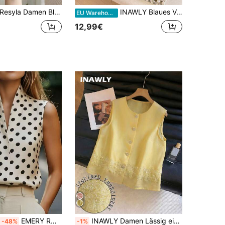
Resyla Damen Blumenbesatz Polokragen Lässiges vielseitiges Trägershirt
INAWLY Blaues V-Ausschnitt 3D Blumen Krawatte Spaghettiträger Rückenfrei Camisole Top für Frauen, Sommer Design, Taillengürtel, Slim Fit
EU Warehouse
12,99€
EMERY ROSE Damen Polka Punkt Beige Bluse mit kleinem V-Ausschnitt, geeignet für Urlaub, Büro, elegant, Casual und Pendeln, Sommeroutfit.
INAWLY Damen Lässig einfarbiges Trägershirt mit Knopfleiste, Sommer
-48%
-1%