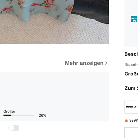
Besc
Mehr anzeigen
Sicherh
Größ
Zum 
Größer
26%
999K