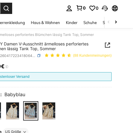
0
0
ess Enter to select.
errenkleidung
Haus & Wohnen
Kinder
Schuhe
Schmuck & Acces
elloses perforiertes Blümchen lässig Tank Top, Sommer
 Damen V-Ausschnitt ärmelloses perforiertes
en lässig Tank Top, Sommer
SKU: sz260417223418064921852
(88 Kundenmeinungen)
9€
ICE AND AVAILABILITY
stenloser Versand
:
Babyblau
e
US Größe