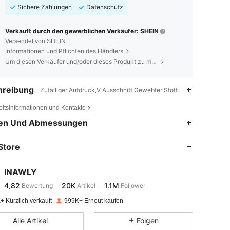
Sichere Zahlungen
Datenschutz
Verkauft durch den gewerblichen Verkäufer: SHEIN
Versendet von SHEIN
Informationen und Pflichten des Händlers
Um diesen Verkäufer und/oder dieses Produkt zu melden
hreibung
Zufälliger Aufdruck,V Ausschnitt,Gewebter Stoff
eitsinformationen und Kontakte
4,82
20K
1.1M
en Und Abmessungen
Store
4,82
20K
1.1M
INAWLY
4,82
20K
1.1M
Bewertung
Artikel
Follower
4***2
bezahlt
Vor 1 Tag
+ Kürzlich verkauft
999K+ Erneut kaufen
4,82
20K
1.1M
Alle Artikel
Folgen