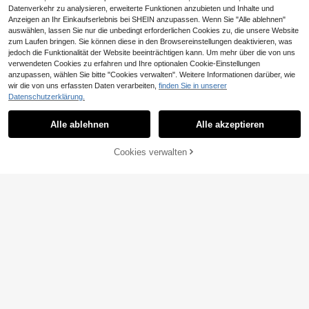
36
für Festivals, Frühling, Sommer, Url
,32€
,85€
36,87€
"Darling" Pullover, Winter, Süß, Läs
Datenverkehr zu analysieren, erweiterte Funktionen anzubieten und Inhalte und
aub, klassisch, elegant für Abende,
sig, Gemütlich, Kirsch-Lack, Frühlin
Dates
Anzeigen an Ihr Einkaufserlebnis bei SHEIN anzupassen. Wenn Sie "Alle ablehnen"
gs Pullover, Valentinstag
Ähnliche vorrätige Artikel anzeigen
Alle ansehen
auswählen, lassen Sie nur die unbedingt erforderlichen Cookies zu, die unsere Website
zum Laufen bringen. Sie können diese in den Browsereinstellungen deaktivieren, was
13
jedoch die Funktionalität der Website beeinträchtigen kann. Um mehr über die von uns
verwendeten Cookies zu erfahren und Ihre optionalen Cookie-Einstellungen
Elenzga
anzupassen, wählen Sie bitte "Cookies verwalten". Weitere Informationen darüber, wie
Elenzga Damen Rund
EU Warehouse
wir die von uns erfassten Daten verarbeiten,
finden Sie in unserer
hals Pullover mit Blumenmuster in U
26
Datenschutzerklärung.
,72€
nifarbe, Strickpullover für Herbst un
Joy Strick Damen Herbst/Winter Pu
d Winter
llover, Mode Neuer Stil - Minimalisti
36 übrig
Alle ablehnen
Alle akzeptieren
Sorry, dieses Produkt ist ausverkauft.
scher lockerer Strick-Cardigan mit
29
Metallknöpfen, Langarm Pullover M
,99€
antel Weiß Herbst
Cookies verwalten
AUSVERKAUFT
17
4
Damen Neues Off-Sh
ROMWE
EU Warehouse
oulder halbtransparent ärmellos as
#3 Bestseller
in Bequem Damen Strickwaren
ROMWE Hippie Lock
EU Warehouse
ymmetrisches Strickoberteil, modis
er gestrickte Bluse mit Cut-Out-Mu
#1 Bestseller
in K-J Trend Picks Damen Strickwaren
16
ch lässig sexy Urlaubs Strandparty
,33€
16,49€
ster für Frauen, geeignet für Strand
Pullover, geeignet für Frühling und
10
urlaub
,19€
Herbst