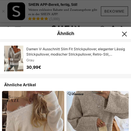
SHEIN APP-Bereit, fertig, Stil!
×
Weitere exklusive Rabatte und Zusatzangebote gibt
BEKOMME
es in der SHEIN APP!
(5,000)
Ähnlich
Damen V-Ausschnitt Slim Fit Strickpullover, eleganter Lässig
Strickpullover, modischer Strickpullover, Retro-Stil,
Schulanfang, Straßenmode
Grau
30,99€
Ähnliche Artikel