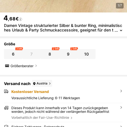
1/7
4
,68€
Damen Vintage strukturierter Silber & bunter Ring, minimalistisc
hes Urlaub & Party Schmuckaccessoire, geeignet für den t
äglichen Gebrauch und verschiedene Anlässe
Größe
3 left
2 left
2 left
6
7
8
9
10
Größenberater
Versand nach
Austria
Kostenloser Versand
Voraussichtliche Lieferung:
6-11 Werktagen
Dieses Produkt kann innerhalb von 14 Tagen zurückgegeben
werden, jedoch nicht während der verlängerten Rückgabefrist
Vorbehaltlich der Fair-Use-Richtlinie
Sichere Zahlungen · Datenschutz