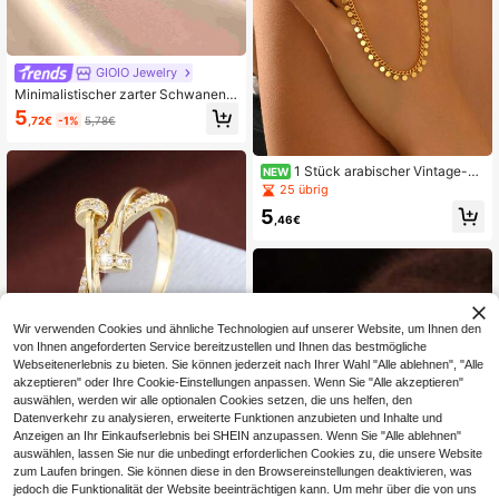
GIOIO Jewelry
Minimalistischer zarter Schwanenri
ng, 18K vergoldet mit Zirkonia-Stei
5
,72€
-1%
5,78€
nen, romantischer Verlobungsring fü
r Frauen
1 Stück arabischer Vintage-Sti
NEW
l vergoldeter Blumen-Scheiben-An
25 übrig
hänger Kette Fingerarmband für Fra
5
uen, Party, Hochzeit, Festival, Feier,
,46€
Geschenk Accessoire
Wir verwenden Cookies und ähnliche Technologien auf unserer Website, um Ihnen den
von Ihnen angeforderten Service bereitzustellen und Ihnen das bestmögliche
Webseitenerlebnis zu bieten. Sie können jederzeit nach Ihrer Wahl "Alle ablehnen", "Alle
akzeptieren" oder Ihre Cookie-Einstellungen anpassen. Wenn Sie "Alle akzeptieren"
auswählen, werden wir alle optionalen Cookies setzen, die uns helfen, den
#LookGlamour
Datenverkehr zu analysieren, erweiterte Funktionen anzubieten und Inhalte und
1 Stück minimalistischer geometrisc
Anzeigen an Ihr Einkaufserlebnis bei SHEIN anzupassen. Wenn Sie "Alle ablehnen"
her symmetrischer Kreuz-Design K
#1 Bestseller
in Lässig Damen Einzeln Ring
auswählen, lassen Sie nur die unbedingt erforderlichen Cookies zu, die unsere Website
ubikzirkonia Damen Ring, Lässig G
5
zum Laufen bringen. Sie können diese in den Browsereinstellungen deaktivieren, was
eschenk
,23€
5,28€
jedoch die Funktionalität der Website beeinträchtigen kann. Um mehr über die von uns