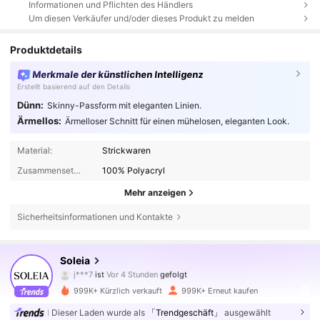
Informationen und Pflichten des Händlers
Um diesen Verkäufer und/oder dieses Produkt zu melden
Produktdetails
Merkmale der künstlichen Intelligenz
Erstellt basierend auf den Details
Dünn:
Skinny-Passform mit eleganten Linien.
Ärmellos:
Ärmelloser Schnitt für einen mühelosen, eleganten Look.
Material:
Strickwaren
Zusammensetzung:
100% Polyacryl
Mehr anzeigen
Sicherheitsinformationen und Kontakte
2.4M Follower
4,82
Soleia
a***6
ist am Durchsuchen
2.4M Follower
4,82
999K+ Kürzlich verkauft
999K+ Erneut kaufen
Dieser Laden wurde als
「Trendgeschäft」
ausgewählt