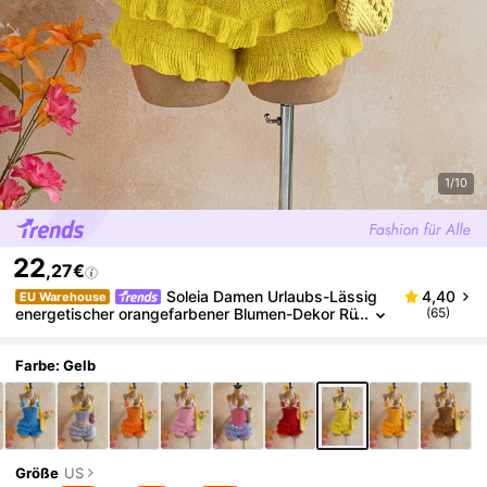
1/10
22
,27€
Soleia Damen Urlaubs-Lässig
4,40
EU Warehouse
energetischer orangefarbener Blumen-Dekor Rü
(65)
schen-Saum Jumpsuit, geeignet für Strand, Kre
uzfahrt, Stadturlaub, Urlaub, Musikfestival, Boho, St
rand, Sommer, Musikfestival-Outfit, vielseitig für all
Farbe: Gelb
e Jahreszeiten, täglicher Arbeitsweg
Größe
US