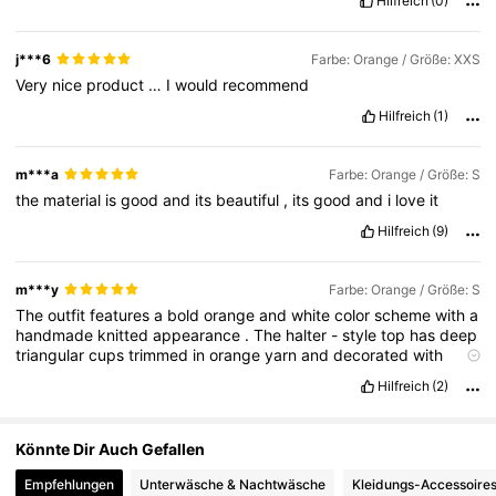
Hilfreich
(0)
2.4M Follower
4,82
j***6
Farbe: Orange / Größe: XXS
Very
nice
product
…
I
would
recommend
Hilfreich
(1)
2.4M Follower
4,82
m***a
Farbe: Orange / Größe: S
the
material
is
good
and
its
beautiful
,
its
good
and
i
love
it
Hilfreich
(9)
m***y
Farbe: Orange / Größe: S
The
outfit
features
a
bold
orange
and
white
color
scheme
with
a
handmade
knitted
appearance
.
The
halter
-
style
top
has
deep
triangular
cups
trimmed
in
orange
yarn
and
decorated
with
large
crocheted
flower
appliqu
é
s
on
each
side
,
adding
a
Hilfreich
(2)
playful
tropical
aesthetic
.
The
fitted
midsection
includes
intricate
knit
patterns
that
create
texture
and
shape
,
while
layered
fringe
or
ruffle
details
appear
around
the
lower
section
.
Könnte Dir Auch Gefallen
Empfehlungen
Unterwäsche & Nachtwäsche
Kleidungs-Accessoire