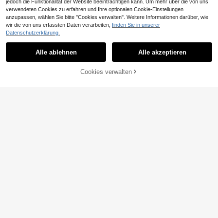
jedoch die Funktionalität der Website beeinträchtigen kann. Um mehr über die von uns
verwendeten Cookies zu erfahren und Ihre optionalen Cookie-Einstellungen
anzupassen, wählen Sie bitte "Cookies verwalten". Weitere Informationen darüber, wie
wir die von uns erfassten Daten verarbeiten,
finden Sie in unserer
Datenschutzerklärung.
Ure Wave
#Westliches Festival
Alle ablehnen
Alle akzeptieren
Ure Wave Muschel-fö
Soleia Damen sexy rü
EU Warehouse
EU Warehouse
30
15
rmiges Bustier-Kleid mit Quasten-S
ckenfreier Quasten-Strick-Jumpsui
,90€
,49€
aum und Spaghettiträgern, Bodyco
t, geeignet für Strand, Urlaub
ZUM WARENKORB
Cookies verwalten
n Mini-Kleid, Boho, Urlaubs-Stil, ge
JETZT EINKAUFEN
HINZUFÜGEN
eignet für Valentinstag-Date, Frühli
ng/Sommer