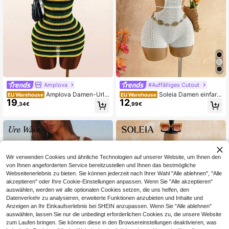
Amplova
#Auffälliges Cutout
Amplova Damen-Urla
Soleia Damen einfarbi
EU Warehouse
EU Warehouse
19
12
ubskleid mit gestreiftem Cut-Out-D
ger rückenfreier Neckholder-Jumps
,34€
,99€
esign, Neckholder und Strickoptik
uit
Wir verwenden Cookies und ähnliche Technologien auf unserer Website, um Ihnen den
von Ihnen angeforderten Service bereitzustellen und Ihnen das bestmögliche
Webseitenerlebnis zu bieten. Sie können jederzeit nach Ihrer Wahl "Alle ablehnen", "Alle
akzeptieren" oder Ihre Cookie-Einstellungen anpassen. Wenn Sie "Alle akzeptieren"
auswählen, werden wir alle optionalen Cookies setzen, die uns helfen, den
Datenverkehr zu analysieren, erweiterte Funktionen anzubieten und Inhalte und
Anzeigen an Ihr Einkaufserlebnis bei SHEIN anzupassen. Wenn Sie "Alle ablehnen"
auswählen, lassen Sie nur die unbedingt erforderlichen Cookies zu, die unsere Website
zum Laufen bringen. Sie können diese in den Browsereinstellungen deaktivieren, was