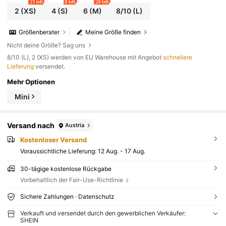
23 left
8 left
20 left
2
(XS)
4
(S)
6
(M)
8/10
(L)
Größenberater
Meine Größe finden
Nicht deine Größe? Sag uns
​8/10 (L), 2 (XS) werden von EU Warehouse mit Angebot
schnellere
Lieferung
versendet.
Mehr Optionen
Mini
Versand nach
Austria
Kostenloser Versand
Voraussichtliche Lieferung:
12 Aug. - 17 Aug.
30-tägige kostenlose Rückgabe
Vorbehaltlich der Fair-Use-Richtlinie
Sichere Zahlungen · Datenschutz
Verkauft und versendet durch den gewerblichen Verkäufer:
SHEIN