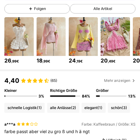
2.4M Follower
4,82
Folgen
Alle Artikel
2.4M Follower
4,82
2.4M Follower
4,82
26
18
24
20
2
,99€
,99€
,19€
,49€
2.4M Follower
4,82
4,40
(65)
Mehr anzeigen
2.4M Follower
4,82
Kleiner
Richtige Größe
Größer
3%
84%
13%
schnelle Logistik
(1)
alle Anlässe
(2)
elegant
(1)
schön
(3)
2.4M Follower
4,82
a***a
Farbe: Kaffeebraun / Größe: XS
farbe
passt
aber
viel
zu
gro
ß
und
h
ä
ngt
2.4M Follower
4,82