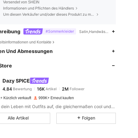
Versendet von SHEIN
Informationen und Pflichten des Händlers
Um diesen Verkäufer und/oder dieses Produkt zu melden
hreibung
#Sommerkleider
Satin,Handwäsche, keine chemisch
eitsinformationen und Kontakte
4,84
16K
2M
en Und Abmessungen
Store
4,84
16K
2M
Dazy SPICE
4,84
16K
2M
Bewertung
Artikel
Follower
m***4
bezahlt
Vor 1 Tag
+ Kürzlich verkauft
999K+ Erneut kaufen
4,84
16K
2M
Peppe dein Leben mit Outfits auf, die gleichermaßen cool und süß sind.
Alle Artikel
Folgen
4,84
16K
2M