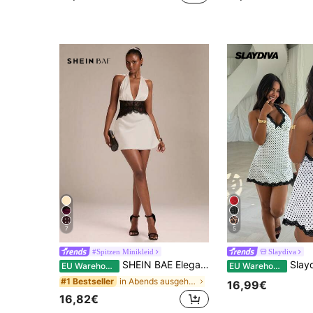
7
5
#Spitzen Minikleid
Slaydiva
SHEIN BAE Elegantes weißes Satin-Minikleid mit Neckholder für Damen, schwarze und weiße Spitzenverzierung, verführerisch für Date Night, Hochzeitsgast, Valentinstag, Urlaub, Frühling, Sommerkleid
Slaydiva Elegantes französischer Stil sexy 
EU Warehouse
EU Warehouse
in Abends ausgehen Damen Minikleider
#1 Bestseller
16,99€
16,82€