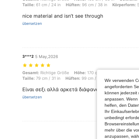
Taille:
61 cm / 24 in
Hüften:
96 cm / 38 in
Körperform:
S
nice material and isn’t see through
übersetzen
3***2
5 May,2026
Gesamt: Richtige Größe, Höhe: 170 cm / 67 in, Gewicht: 50 kg / 110 l
Gesamt:
Richtige Größe
Höhe:
170 cm / 67 in
Gewicht:
5
Taille:
79 cm / 31 in
Hüften:
99 cm / 39 in
Körperform:
U
Wir verwenden Co
angeforderten Ser
Είναι σεξι αλλά αρκετά διάφανο. Πιο πολύ για νυ
können jederzeit 
übersetzen
anpassen. Wenn Si
helfen, den Date
Ihr Einkaufserle
unbedingt erford
Browsereinstellun
Mehr Bewertung
mehr über die vo
anzupassen, wähle