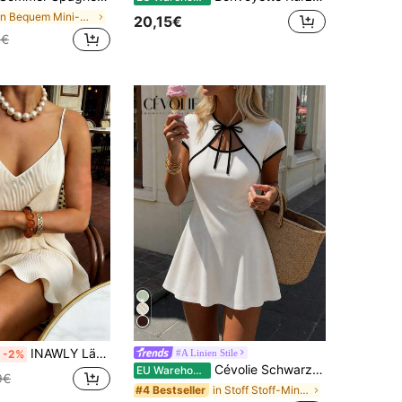
in Bequem Mini-Freizeitkleider
20,15€
1€
INAWLY Lässiges einfarbiges rückenfreies Minikleid
#A Linien Stile
-2%
Cévolie Schwarz & Weiß Patchwork Damenkleid, Tailliertes schlankmachendes Kleid mit Cut-outs und Schleife, A-Linien Mini-Kleid
EU Warehouse
9€
in Stoff Stoff-Minikleider
#4 Bestseller