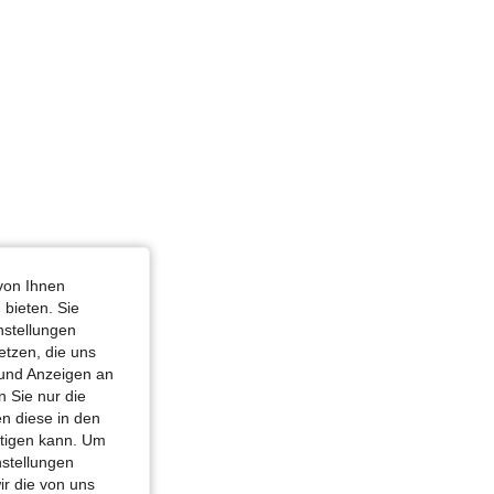
: Umgekehrtes Dreieck, Farbe: Weiss, Größe: M
von Ihnen
 bieten. Sie
nstellungen
etzen, die uns
 und Anzeigen an
 Sie nur die
n diese in den
htigen kann. Um
nstellungen
ir die von uns