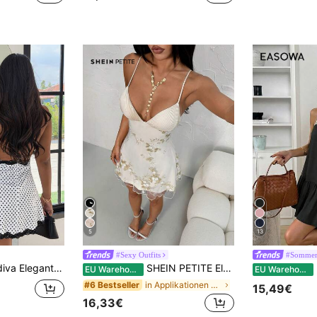
5
13
#Sexy Outfits
#Sommerk
Spitze Patchwork Neckholder A-Linie Taille Kleid, Polka Dot Schwarz & Weiß Kurzes Kleid für Frauen
SHEIN PETITE Elegantes, sexy, figurbetontes A-Linien-Minikleid für Damen mit plissiertem Cup, Stickerei und einfarbigem Design, für zierliche Frauen
E
EU Warehouse
EU Warehouse
in Applikationen Frauen Kleider
#6 Bestseller
15,49€
16,33€