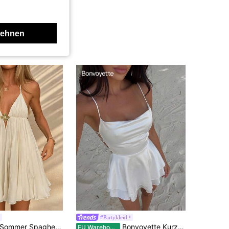
lehnen
#Partykleid
e Metall Schnalle Lässig Strand Urlaub Nachmittagstee Schlankheitskleid
Bonvoyette Kurzes Minikleid mit drapiertem Schnürung am Rücken und Lagen für Damen, Partykleid
EU Warehouse