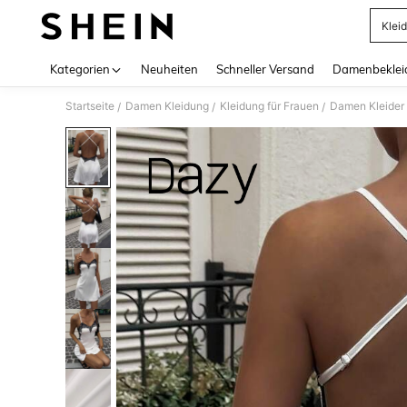
Kleid
Use up 
Kategorien
Neuheiten
Schneller Versand
Damenbeklei
Startseite
Damen Kleidung
Kleidung für Frauen
Damen Kleider
/
/
/