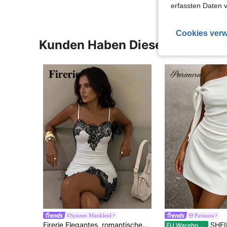
erfassten Daten 
Cookies verw
Kunden Haben Diese Artikel A
#Spitzen Minikleid
Pariaura
Firerie Elegantes, romantisches und zierliches Damen Minikleid im neuen Modestil für den täglichen Gebrauch, Dates, Pendeln, Urlaub, Hochzeitsgäste, Partys, Musikfestivals mit Spaghettiträgern, Kontrast-Farbblöcken und Spitzenbesatz
SHEIN PariChic Damen Sommer Neu Elegantes Französisches Chic Asymmetrisches Schulter Bindeband Weißes Figurbetontes A-Linien Mini Kleid, Asymmetrisches S
EU Warehouse