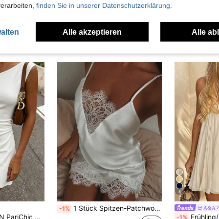
verarbeiten,
finden Sie in unserer Datenschutzerklärung.
alten
Alle akzeptieren
Alle ab
uch Angeschaut
8
1 Stück Spitzen-Patchwork lässig Party Mini Kleid, Nachtwäsche-Stil, geeignet für Party, Strand, Hochzeit, Abschluss, elegant, weißer Sommerurlaub
A&A
-1%
chulter Design Zeigt Anmutige Schulter & Nackenlinien, Einseitiger Fließender Ärmel Fügt Ätherische Details Hinzufügen, A-Linien Silhouette Schmeichelt Kurven, Reinweißer Farbton Sieht Raffiniert Aus, Geeignet Für Dates, Semi-Formelle Anlässe, Anmutiger Society-Stil, Weißes Kleid, Sommer Neues Kleid, Französischer Stil Kleid
Frühling/Sommer Spaghettiträger A-Lini
-1%