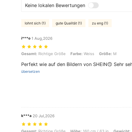
Keine lokalen Bewertungen
lohnt sich (1)
gute Qualität (1)
zu eng (1)
i***o
1 Aug,2026
Gesamt: Richtige Größe, Farbe: Weiss, Größe: M
Gesamt:
Richtige Größe
Farbe:
Weiss
Größe:
M
Perfekt wie auf den Bildern von SHEIN🙃 Sehr se
übersetzen
k***a
20 Jul,2026
Gesamt: Richtige Größe, Höhe: 160 cm / 63 in, Gewicht: 45 kg / 99 lbs
Gesamt:
Richtige Größe
Höhe:
160 cm / 63 in
Gewicht: