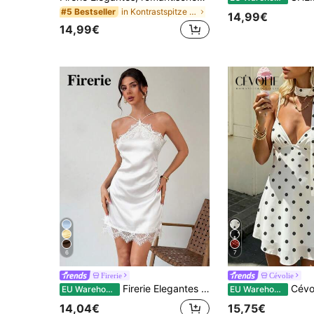
in Kontrastspitze Frauen Kleider
#5 Bestseller
14,99€
14,99€
6
7
Firerie
Cévolie
Firerie Elegantes romantisches Damenkleid für Date, Musikfestival, Party, Zusammenkunft, Abschlusszeit, Urlaub, schwarzes Satin-Stoffkleid mit Spitzenbesatz, Spaghettiträger, figurbetontes Minikleid, Hochzeitsgast, Geburtstagskleid
Cévolie Polka-Dot-Mini-Kle
EU Warehouse
EU Warehouse
14,04€
15,75€