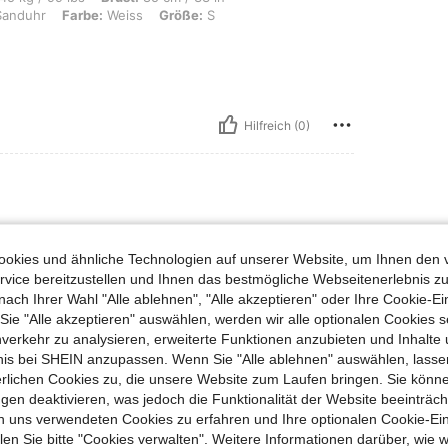
anduhr
Farbe:
Weiss
Größe:
S
Hilfreich (0)
bs, Brust: 99 cm / 39 in, Taille: 79 cm / 31 in, Hüften: 99 cm / 39 in, Körperform
0 kg / 110 lbs
Brust:
99 cm / 39 in
mgekehrtes Dreieck
Farbe:
Weiss
Größe:
M
okies und ähnliche Technologien auf unserer Website, um Ihnen den 
vice bereitzustellen und Ihnen das bestmögliche Webseitenerlebnis zu
χτικό.
nach Ihrer Wahl "Alle ablehnen", "Alle akzeptieren" oder Ihre Cookie-Ei
e "Alle akzeptieren" auswählen, werden wir alle optionalen Cookies s
nverkehr zu analysieren, erweiterte Funktionen anzubieten und Inhalte
bnis bei SHEIN anzupassen. Wenn Sie "Alle ablehnen" auswählen, lassen
Hilfreich (0)
erlichen Cookies zu, die unsere Website zum Laufen bringen. Sie könne
gen deaktivieren, was jedoch die Funktionalität der Website beeinträc
en Ansehen
n uns verwendeten Cookies zu erfahren und Ihre optionalen Cookie-Ei
n Sie bitte "Cookies verwalten". Weitere Informationen darüber, wie w