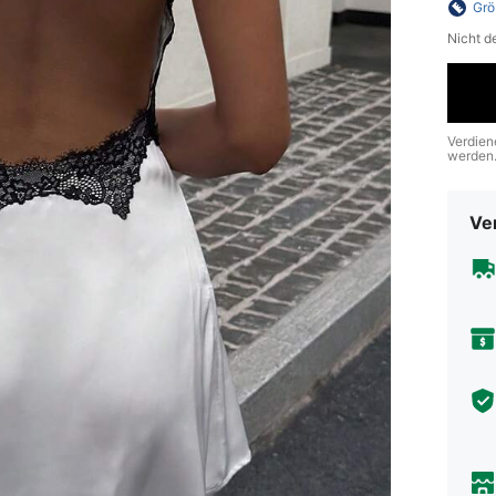
Grö
Nicht d
Verdien
werden
Ve