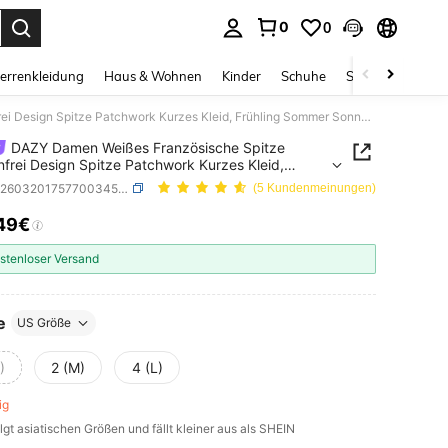
0
0
ess Enter to select.
errenkleidung
Haus & Wohnen
Kinder
Schuhe
Schmuck & Acces
DAZY Damen Weißes Französische Spitze Rückenfrei Design Spitze Patchwork Kurzes Kleid, Frühling Sommer Sonnenkleider Golf Sexy Schule
DAZY Damen Weißes Französische Spitze
frei Design Spitze Patchwork Kurzes Kleid,
ng Sommer Sonnenkleider Golf Sexy Schule
SKU: sz260320175770034589114
(5 Kundenmeinungen)
49€
ICE AND AVAILABILITY
stenloser Versand
e
US Größe
)
2 (M)
4 (L)
rig
lgt asiatischen Größen und fällt kleiner aus als SHEIN