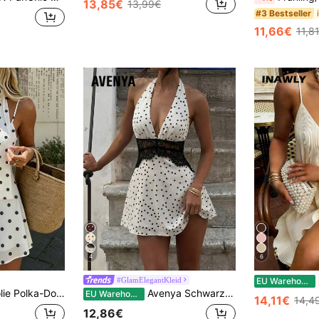
13,85€
13,99€
#3 Bestseller
11,66€
11,8
4
6
#GlamElegantKleid
EU Warehouse
id aus Chiffon mit tiefem V-Ausschnitt und rückenfreiem Design
Avenya Schwarz-Weiß Polka Punkt Neckholder Mini Kleid mit tiefem V-Ausschnitt am Rücken, Spitzen-Patchwork A-Linie Kurzkleid, sexy Party Outfit, elegantes Date/Urlaubs Kleid, Party/Geburtstags Kleid
EU Warehouse
14,11€
14,4
12,86€