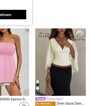
lehnen
6
SHEIN Essnce Damen Einfarbiges Casual Bandeau-Top für Frühling und Sommer
Siren Gaze
Siren Gaze Damen Bluse in Unifarbe mit tiefem V-Ausschnitt, plissiert, lässig, vielseitig, für den täglichen Gebrauch
EU Warehouse