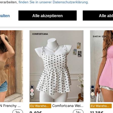
verarbeiten,
finden Sie in unserer Datenschutzerklärung.
alten
Alle akzeptieren
Alle ab
uch Angeschaut
23
10
rbiges Bandeau-Top mit gerüschtem Saum, für den Urlaub
Comfortcana Weiße gewebte Damen Trägertop mit Punkten
EU Warehouse
EU Warehouse
9,40€
11,38€