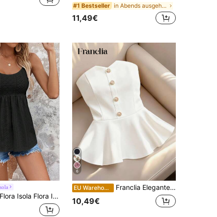
in Abends ausgehen Frauen Blusen
#1 Bestseller
11,49€
6
Franclia Elegante Blusen für Damen Urlaubsoutfits Damenoberteil schwarz Bluse schwarz Ausgeh-Top Party-Top Karnevalskostüm Valentinstag Outfits für Damen Sommertops Bandeau-Top, Off-Shoulder Sexy Top
sola
EU Warehouse
Flora Isola Flora Isola Urlaubs-Lässig vielseitiges einfarbiges Trägerhemd
10,49€