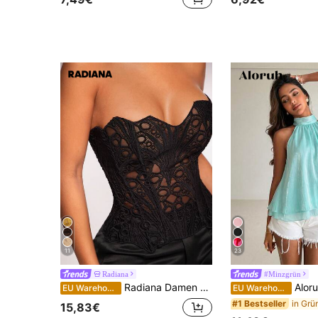
11
23
Radiana
#Minzgrün
Radiana Damen Spitze Sexy Slim Fit Bandeau Top
Aloruh Elegantes glä
EU Warehouse
EU Warehouse
#1 Bestseller
15,83€