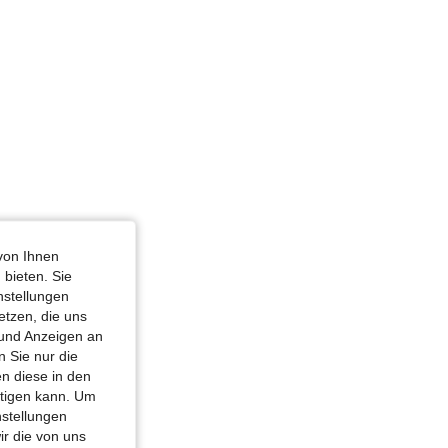
m: Umgekehrtes Dreieck, Farbe: Weiss, Größe: S
von Ihnen
 bieten. Sie
nstellungen
etzen, die uns
 und Anzeigen an
 Sie nur die
n diese in den
htigen kann. Um
nstellungen
ir die von uns