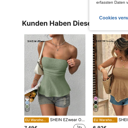
erfassten Daten 
Cookies verw
Kunden Haben Diese Artikel A
12
24
SHEIN EZwear Olivgrüner gestrickter Röhrentop, lässiges Trägertop für Frauen, trägerloses Top für Frauen, olivgrüner Röhrentop, salbeigrüner Top, sexy Tops für Frauen im Sommer, olivgrüner Top, trägerloses Shirt, khakifarbenes Top, Sommertop, Damen Sommeroutfits, Damen Tops für den Sommer, lässige Sommertops
SHEIN Frenchy Damen einfa
EU Warehouse
EU Warehouse
7,49€
6,92€