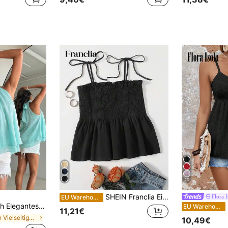
20
SHEIN Franclia Einfarbiges geknotetes Trägerhemd, lässiger Sommertag-Alltagsartikel
Flora I
EU Warehouse
nzendes rosa Damen-Top mit rückenfreiem Design
EU Warehouse
11,21€
in Grün Vielseitige Alltagsoberteile
10,49€