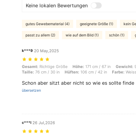
Keine lokalen Bewertungen
gutes Gewebematerial (4)
geeignete Größe (1)
kein Ge
passt zu allem (2)
wie auf dem Bild (1)
schön (1)
k***9
20 May,2025
Gesamt: Richtige Größe, Höhe: 171 cm / 67 in, Gewicht: 99 kg / 218 lbs
Gesamt:
Richtige Größe
Höhe:
171 cm / 67 in
Gewicht:
9
Taille:
76 cm / 30 in
Hüften:
106 cm / 42 in
Farbe:
Weis
Schon aber sitzt aber nicht so wie es sollte finde
übersetzen
c***l
26 Jul,2026