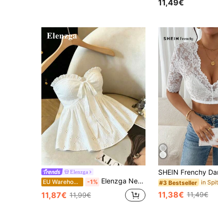
11,49€
Elenzga
Elenzga Neue elegante Mode Casual Design Spaghetti-Träger Schleife Strick Textur Ausschnitt Taille schlankende sexy Camisole Top, vielseitig für den täglichen Gebrauch und Dates, Frühling/Sommer
EU Warehouse
-1%
#3 Bestseller
11,38€
11,87€
11,49€
11,99€