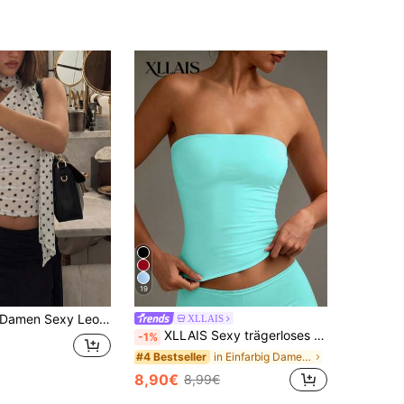
19
amen Sexy Leopardenmuster Crop Camisole, modisches bauchfreies Top für Straße, Urlaub, Party, lässig, weiß, Sommer
XLLAIS
XLLAIS Sexy trägerloses Basic-Tanktop, modisches mintgrünes elastisches Slim-Fit-Tube-Top für Damen, geeignet für alle Jahreszeiten Sommer, Y2K-Ästhetik, Streetwear
-1%
in Einfarbig Damen Oberteile
#4 Bestseller
8,90€
8,99€