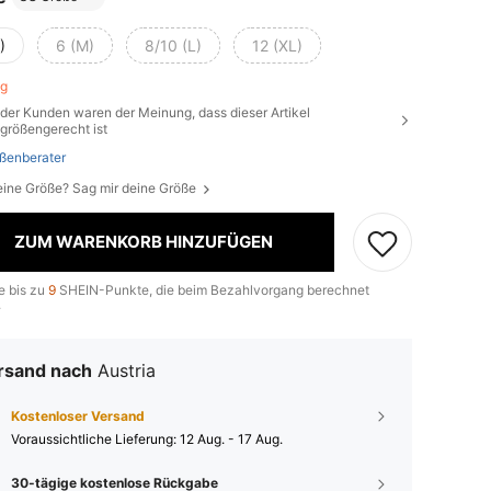
)
6 (M)
8/10 (L)
12 (XL)
rig
der Kunden waren der Meinung, dass dieser Artikel
größengerecht ist
ßenberater
eine Größe? Sag mir deine Größe
ZUM WARENKORB HINZUFÜGEN
e bis zu
9
SHEIN-Punkte, die beim Bezahlvorgang berechnet
.
rsand nach
Austria
Kostenloser Versand
Voraussichtliche Lieferung:
12 Aug. - 17 Aug.
30-tägige kostenlose Rückgabe