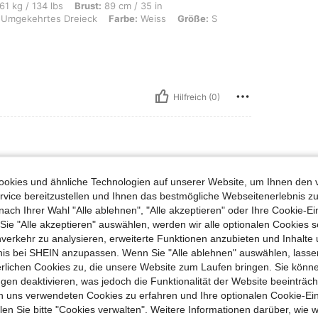
bs, Brust: 89 cm / 35 in, Taille: 73 cm / 29 in, Hüften: 102 cm / 40 in, Körperfor
61 kg / 134 lbs
Brust:
89 cm / 35 in
Umgekehrtes Dreieck
Farbe:
Weiss
Größe:
S
Hilfreich (0)
okies und ähnliche Technologien auf unserer Website, um Ihnen den 
vice bereitzustellen und Ihnen das bestmögliche Webseitenerlebnis zu
👍🏼👍🏼👍🏼👍🏼👍🏼👍🏼👍🏼👍🏼👍🏼👍🏼👍🏼
nach Ihrer Wahl "Alle ablehnen", "Alle akzeptieren" oder Ihre Cookie-Ei
e "Alle akzeptieren" auswählen, werden wir alle optionalen Cookies s
nverkehr zu analysieren, erweiterte Funktionen anzubieten und Inhalte
bnis bei SHEIN anzupassen. Wenn Sie "Alle ablehnen" auswählen, lassen
Hilfreich (0)
erlichen Cookies zu, die unsere Website zum Laufen bringen. Sie könne
gen deaktivieren, was jedoch die Funktionalität der Website beeinträc
en Ansehen
n uns verwendeten Cookies zu erfahren und Ihre optionalen Cookie-Ei
n Sie bitte "Cookies verwalten". Weitere Informationen darüber, wie w