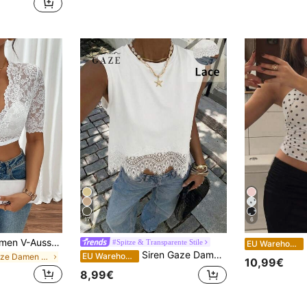
17
6
SHEIN Frenchy Damen V-Ausschnitt Dirndl Crop Top mit kurzen Ärmeln und Spitzen Tailleneinsatz, leger, Oktoberfest Tracht
D
#Spitze & Transparente Stile
EU Warehouse
Siren Gaze Damen Sommer Casual Urlaub Pendler einfarbiges Kontrast Spitze ärmelloses loses Trägershirt
EU Warehouse
in Spitze Damen Oberteile, Blusen & T-Shirts
10,99€
8,99€