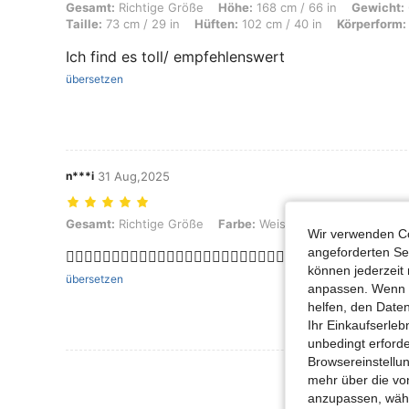
Gesamt: Richtige Größe, Höhe: 168 cm / 66 in, Gewicht: 61 kg / 134 l
Gesamt:
Richtige Größe
Höhe:
168 cm / 66 in
Gewicht:
Taille:
73 cm / 29 in
Hüften:
102 cm / 40 in
Körperform:
Ich find es toll/ empfehlenswert
übersetzen
n***i
31 Aug,2025
Gesamt: Richtige Größe, Farbe: Weiss, Größe: M
Gesamt:
Richtige Größe
Farbe:
Weiss
Größe:
M
Wir verwenden Co
angeforderten Ser
👍🏼👍🏼👍🏼👍🏼👍🏼👍🏼👍🏼👍🏼👍🏼👍🏼👍🏼👍🏼👍🏼👍🏼👍🏼👍🏼👍🏼👍🏼👍
können jederzeit 
übersetzen
anpassen. Wenn Si
helfen, den Date
Ihr Einkaufserle
unbedingt erford
Browsereinstellun
Mehr Bewertung
mehr über die vo
anzupassen, wähle