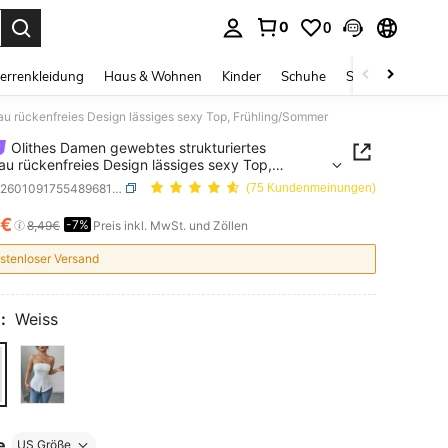
0
0
ess Enter to select.
errenkleidung
Haus & Wohnen
Kinder
Schuhe
Schmuck & Acces
u rückenfreies Design lässiges sexy Top, Frühling/Sommer
Olithes Damen gewebtes strukturiertes
u rückenfreies Design lässiges sexy Top,
ing/Sommer
SKU: sz260109175548968124725
(75 Kundenmeinungen)
7€
-7%
ICE AND AVAILABILITY
8,49€
Preis inkl. MwSt. und Zöllen
stenloser Versand
:
Weiss
e
US Größe