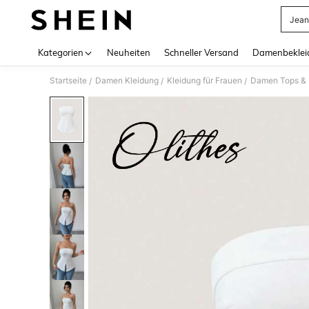
Jean
Use up 
Kategorien
Neuheiten
Schneller Versand
Damenbeklei
Startseite
Damen Kleidung
Kleidung für Frauen
Damen Tops & B
/
/
/