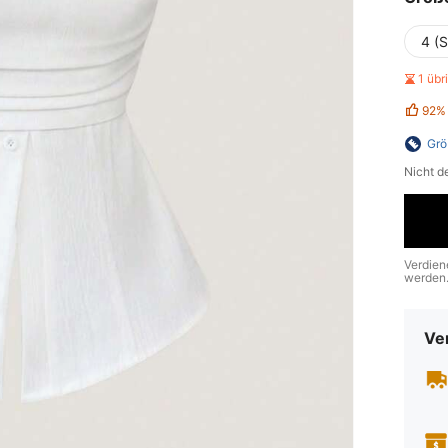
4 (S
1 üb
92%
Grö
Nicht d
Verdien
werden
Ve