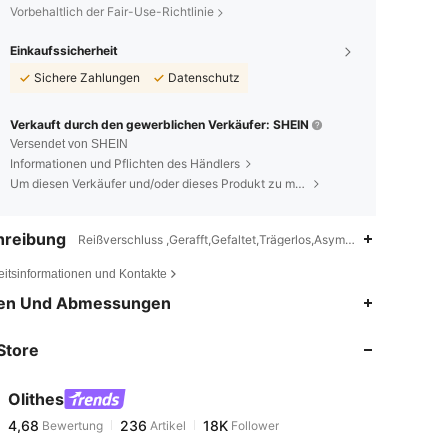
Vorbehaltlich der Fair-Use-Richtlinie
Einkaufssicherheit
Sichere Zahlungen
Datenschutz
Verkauft durch den gewerblichen Verkäufer: SHEIN
Versendet von SHEIN
Informationen und Pflichten des Händlers
Um diesen Verkäufer und/oder dieses Produkt zu melden
hreibung
Reißverschluss ,Gerafft,Gefaltet,Trägerlos,Asymmetrisch
eitsinformationen und Kontakte
4,68
236
18K
en Und Abmessungen
Store
4,68
236
18K
Olithes
4,68
236
18K
Bewertung
Artikel
Follower
h***h
bezahlt
Vor 1 Tag