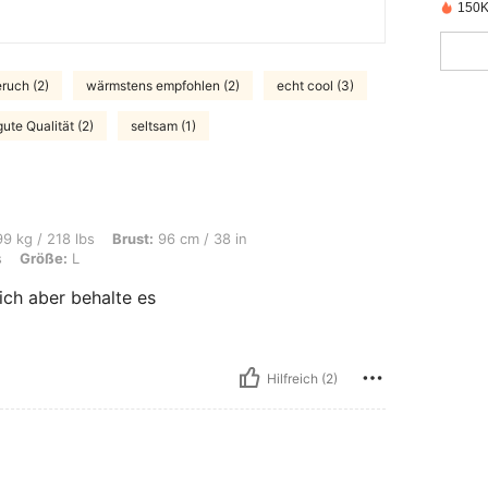
150K 
ruch (2)
wärmstens empfohlen (2)
echt cool (3)
gute Qualität (2)
seltsam (1)
, Brust: 96 cm / 38 in, Taille: 76 cm / 30 in, Hüften: 106 cm / 42 in, Farbe: Weiss
9 kg / 218 lbs
Brust:
96 cm / 38 in
s
Größe:
L
 ich aber behalte es
Hilfreich (2)