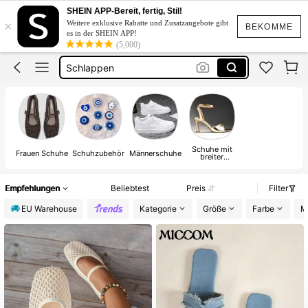
Sandalen Damen
SHEIN APP-Bereit, fertig, Stil!
×
Weitere exklusive Rabatte und Zusatzangebote gibt
Schuhe
BEKOMME
es in der SHEIN APP!
(5,000)
Schlappen
Schuhe Damen
Flip Flop Damen
Sandalen Damen
Schuhe mit
Frauen Schuhe
Schuhzubehör
Männerschuhe
breiter
Passform
Empfehlungen
Beliebtest
Preis
Filter
EU Warehouse
Kategorie
Größe
Farbe
M