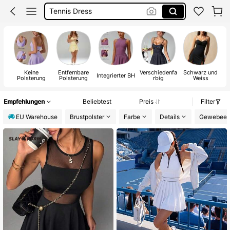
Tenniskleid Damen
Festival Outfit Damen
Tennis Outfit
Keine
Entfernbare
Verschiedenfa
Schwarz und
Integrierter BH
Polsterung
Polsterung
rbig
Weiss
Empfehlungen
Beliebtest
Preis
Filter
EU Warehouse
Brustpolster
Farbe
Details
Gewebeelas