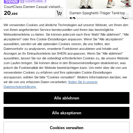
CourtClass
CourtClass Damen Casual vielseitig
es Sport-Kleid mit Quadratausschni
20
Damen Spaghetti-Träger Tanktop R
,49€
tt und Shorts 2-teiliges Set
omper Kleid, Bindegürtel Slim Fit mit
13
,36€
Schlitzsaum, Lässig Sport Fitness Y
oga Baseball Trainings Outfit, Ganzj
Wir verwenden Cookies und ähnliche Technologien auf unserer Website, um Ihnen den
ährig
von Ihnen angeforderten Service bereitzustellen und Ihnen das bestmögliche
Webseitenerlebnis zu bieten. Sie können jederzeit nach Ihrer Wahl "Alle ablehnen", "Alle
akzeptieren" oder Ihre Cookie-Einstellungen anpassen. Wenn Sie "Alle akzeptieren"
auswählen, werden wir alle optionalen Cookies setzen, die uns helfen, den
Datenverkehr zu analysieren, erweiterte Funktionen anzubieten und Inhalte und
Anzeigen an Ihr Einkaufserlebnis bei SHEIN anzupassen. Wenn Sie "Alle ablehnen"
auswählen, lassen Sie nur die unbedingt erforderlichen Cookies zu, die unsere Website
zum Laufen bringen. Sie können diese in den Browsereinstellungen deaktivieren, was
jedoch die Funktionalität der Website beeinträchtigen kann. Um mehr über die von uns
verwendeten Cookies zu erfahren und Ihre optionalen Cookie-Einstellungen
anzupassen, wählen Sie bitte "Cookies verwalten". Weitere Informationen darüber, wie
wir die von uns erfassten Daten verarbeiten,
finden Sie in unserer
Datenschutzerklärung.
Alle ablehnen
5
1
1
TCVC
Alle akzeptieren
TCVC Damen Kreuz-Träger Sport-
Slayform
Kleid mit Taschen, einfarbiges Kreu
21
Slayform Slayform Da
EU Warehouse
,16€
z-Rücken-Design mit offenem Vord
men einfarbiges Minikleid mit Kreuz
Cookies verwalten
17
erteil, Rundhals Tennis-Kleid, geeig
,81€
-Rücken und ausgeschnittener Rüc
net für Innen-/Außensport, Yoga, ha