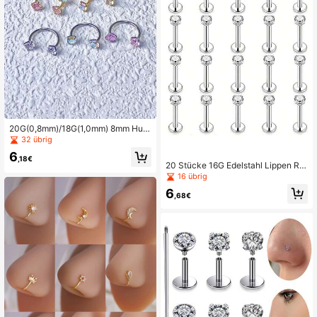
20G(0,8mm)/18G(1,0mm) 8mm Hufe
isen Nasenring mit Edelsteinen und
32 übrig
kostenlosem Kugelhalter (Upgrade
6
Version)
,18€
20 Stücke 16G Edelstahl Lippen Rin
ge, Nasenringe, Knorpel Ohrringe, T
16 übrig
ragus Ohrringe, unisex Piercing Sch
6
muck, 8mm
,68€