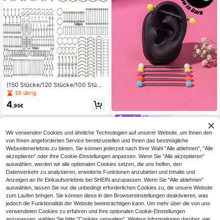
(150 Stücke/120 Stücke/100 Stück
e/85 Stücke/60 Stücke/40 Stücke
30 übrig
Sets, entsprechend der Menge im B
4
ild) Titanstahl Lippenstifte, Edelstah
,95€
l Augenbrauen Stifte, Nasenringe, N
Hebin
asenstifte, Zungenstifte, Bauchnab
elringe, Augenbrauen Stifte, gemisc
6er Set Leuchtender Industriell
NEW
hte Packung
Wir verwenden Cookies und ähnliche Technologien auf unserer Website, um Ihnen den
er Piercing Schmuck, Nippelringe a
6
,58€
von Ihnen angeforderten Service bereitzustellen und Ihnen das bestmögliche
us Edelstahl 316L, Gerader Zungenr
ing, Barbells Industrieller Barbell Kn
Webseitenerlebnis zu bieten. Sie können jederzeit nach Ihrer Wahl "Alle ablehnen", "Alle
orpel Ohrring
akzeptieren" oder Ihre Cookie-Einstellungen anpassen. Wenn Sie "Alle akzeptieren"
auswählen, werden wir alle optionalen Cookies setzen, die uns helfen, den
Datenverkehr zu analysieren, erweiterte Funktionen anzubieten und Inhalte und
Anzeigen an Ihr Einkaufserlebnis bei SHEIN anzupassen. Wenn Sie "Alle ablehnen"
auswählen, lassen Sie nur die unbedingt erforderlichen Cookies zu, die unsere Website
zum Laufen bringen. Sie können diese in den Browsereinstellungen deaktivieren, was
jedoch die Funktionalität der Website beeinträchtigen kann. Um mehr über die von uns
verwendeten Cookies zu erfahren und Ihre optionalen Cookie-Einstellungen
anzupassen, wählen Sie bitte "Cookies verwalten". Weitere Informationen darüber, wie