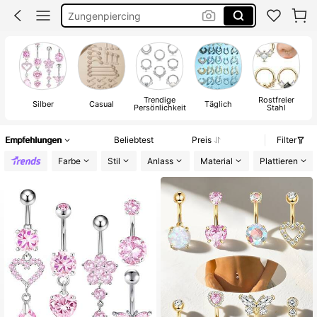
Piercing Set
Nasenpiercing
Nasen Piercing
Trendige
Rostfreier
M
Silber
Casual
Täglich
Persönlichkeit
Stahl
Empfehlungen
Beliebtest
Preis
Filter
Farbe
Stil
Anlass
Material
Plattieren