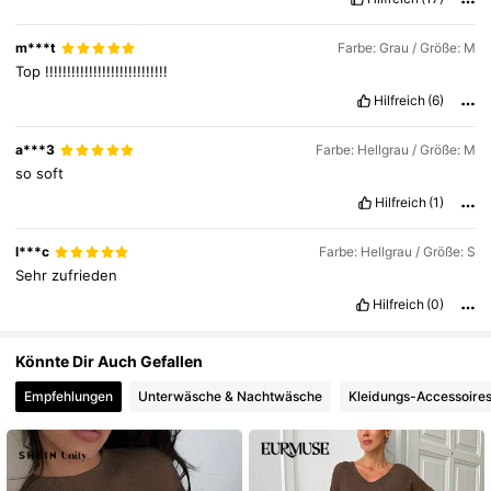
355K Follower
4,75
m***t
Farbe: Grau / Größe: M
Top
!!!!!!!!!!!!!!!!!!!!!!!!!!!!
Hilfreich
(6)
355K Follower
4,75
a***3
Farbe: Hellgrau / Größe: M
so
soft
Hilfreich
(1)
l***c
Farbe: Hellgrau / Größe: S
Sehr
zufrieden
Hilfreich
(0)
Könnte Dir Auch Gefallen
Empfehlungen
Unterwäsche & Nachtwäsche
Kleidungs-Accessoire