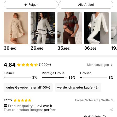
355K Follower
4,75
Folgen
Alle Artikel
355K Follower
4,75
355K Follower
4,75
36
26
35
36
19
,49€
,05€
,99€
,99€
355K Follower
4,75
4,84
(1000+)
Mehr anzeigen
355K Follower
4,75
Kleiner
Richtige Größe
Größer
3%
89%
8%
gutes Gewebematerial
(100+)
werde ich wieder kaufen
(2)
355K Follower
4,75
E***r
Farbe: Schwarz / Größe: S
Product quality:
i
lovLove
it
355K Follower
4,75
True to product images:
perfect
Smell description:
gut
Qualit
ä
t
Hilfreich
(17)