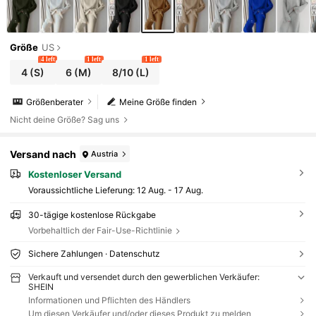
Größe
US
4 left
1 left
1 left
4
(S)
6
(M)
8/10
(L)
Größenberater
Meine Größe finden
Nicht deine Größe? Sag uns
Versand nach
Austria
Kostenloser Versand
Voraussichtliche Lieferung:
12 Aug. - 17 Aug.
30-tägige kostenlose Rückgabe
Vorbehaltlich der Fair-Use-Richtlinie
Sichere Zahlungen · Datenschutz
Verkauft und versendet durch den gewerblichen Verkäufer:
SHEIN
Informationen und Pflichten des Händlers
Um diesen Verkäufer und/oder dieses Produkt zu melden