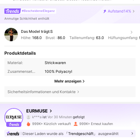
Aufstand
14%
#BescheideneEleganz
Anmutige Schlichtheit enthüllt
Das Model trägt:
S
Höhe:
168.0
Brust :
86.0
Taillenumfang:
63.0
Hüftungsumfang:
Produktdetails
Material:
Strickwaren
Zusammensetzung:
100% Polyacryl
Mehr anzeigen
Sicherheitsinformationen und Kontakte
355K Follower
4,75
EURMUSE
k***a
ist
Vor 30 Minuten
gefolgt
a***8
ist am Durchsuchen
355K Follower
4,75
999K+ Kürzlich verkauft
999K+ Erneut kaufen
Dieser Laden wurde als
「Trendgeschäft」
ausgewählt