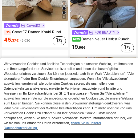
8
CovetEZ
CovetEZ Damen Khaki Rundhals Langarm Lässig Pullover Top und Hose 2 Stücke Set, Winteroutfit
-1%
FOR BEAUTY
Damen Neuer Herbst Rundhals Langarm Strickpullover Vintage Lässig Pendeln College Stil
45
NEW
,37€
46,03€
19
,96€
Wir verwenden Cookies und ähnliche Technologien auf unserer Website, um Ihnen den
von Ihnen angeforderten Service bereitzustellen und Ihnen das bestmögliche
Webseitenerlebnis zu bieten. Sie können jederzeit nach Ihrer Wahl "Alle ablehnen", "Alle
akzeptieren" oder Ihre Cookie-Einstellungen anpassen. Wenn Sie "Alle akzeptieren"
auswählen, werden wir alle optionalen Cookies setzen, die uns helfen, den
Datenverkehr zu analysieren, erweiterte Funktionen anzubieten und Inhalte und
Anzeigen an Ihr Einkaufserlebnis bei SHEIN anzupassen. Wenn Sie "Alle ablehnen"
auswählen, lassen Sie nur die unbedingt erforderlichen Cookies zu, die unsere Website
zum Laufen bringen. Sie können diese in den Browsereinstellungen deaktivieren, was
jedoch die Funktionalität der Website beeinträchtigen kann. Um mehr über die von uns
verwendeten Cookies zu erfahren und Ihre optionalen Cookie-Einstellungen
anzupassen, wählen Sie bitte "Cookies verwalten". Weitere Informationen darüber, wie
wir die von uns erfassten Daten verarbeiten,
finden Sie in unserer
Datenschutzerklärung.
7