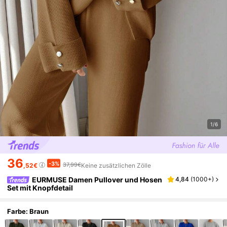
1/6
36
-3%
37,99€
,52€
Keine zusätzlichen Zölle
EURMUSE Damen Pullover und Hosen
4,84
(
1000+
)
Set mit Knopfdetail
Farbe: Braun