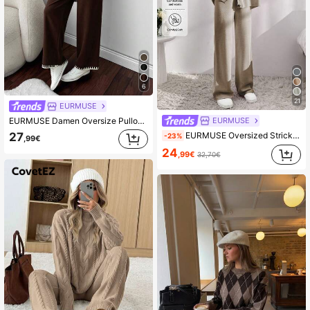
6
21
EURMUSE
EURMUSE
EURMUSE Damen Oversize Pullover mit hohem Kragen und Pullover Hose 2 Teile Set Co-Ords
EURMUSE Oversized Strickjacke mit Schulterpartie & Knotenhose aus Strick
27
-23%
,99€
24
,99€
32,70€