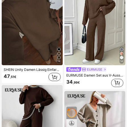
19
14
EURMUSE
SHEIN Unity Damen Lässig Einfarbig Gestrickter Pullover und Hose Zweiteiler, Herbst/Winter
EURMUSE Damen Set aus V-Ausschnitt Flügelärmel Pullover und Hose
47
,51€
34
,99€