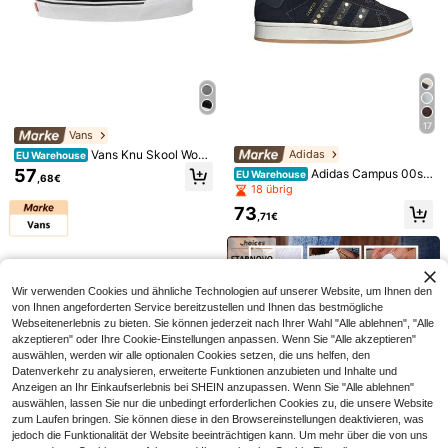
6
17
Coreblaze
Vans
Coreblaze Herren ärm
Powerista
EU Warehouse
Vans Knu Skool Wom
Adidas
EU Warehouse
elloses Kapuzen-Sportset mit Kord
20
en's Casual Athletic Shoes Retro C
Powerista Damen einf
EU Warehouse
57
Adidas Campus 00s
,49€
EU Warehouse
elzug in der Taille, modisches Som
,68€
omfortable Versatile Daily Shoppin
arbige, hochtaillierte Split-Saum Wo
Women's Casual Athletic Shoes Co
13
18 übrig
mer-Druckdesign, Sportbekleidung
,55€
g Casual Black VN0009QC6BT1
rkout Shorts, Damen Schweißshort
re Black / Carbon / Gold Metallic J
für Fitness und Training, leicht
73
s, Sportshorts, Bikershorts
Q8334
,71€
Wir verwenden Cookies und ähnliche Technologien auf unserer Website, um Ihnen den
von Ihnen angeforderten Service bereitzustellen und Ihnen das bestmögliche
Webseitenerlebnis zu bieten. Sie können jederzeit nach Ihrer Wahl "Alle ablehnen", "Alle
akzeptieren" oder Ihre Cookie-Einstellungen anpassen. Wenn Sie "Alle akzeptieren"
auswählen, werden wir alle optionalen Cookies setzen, die uns helfen, den
Datenverkehr zu analysieren, erweiterte Funktionen anzubieten und Inhalte und
Anzeigen an Ihr Einkaufserlebnis bei SHEIN anzupassen. Wenn Sie "Alle ablehnen"
Ähnliche vorrätige Artikel anzeigen
Alle ansehen
auswählen, lassen Sie nur die unbedingt erforderlichen Cookies zu, die unsere Website
zum Laufen bringen. Sie können diese in den Browsereinstellungen deaktivieren, was
jedoch die Funktionalität der Website beeinträchtigen kann. Um mehr über die von uns