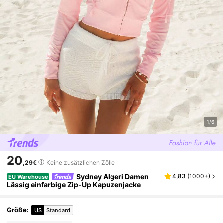
1/6
20
,29€
Keine zusätzlichen Zölle
Sydney Algeri Damen
4,83
(
1000+
)
EU Warehouse
Lässig einfarbige Zip-Up Kapuzenjacke
Größe
:
US
Standard