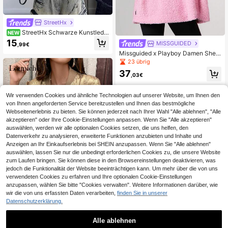
StreetHx
StreetHx Schwarze Kunstlede
NEW
r-Jacke mit Stehkragen, Reißversc
15
MISSGUIDED
,99€
hluss und Taillenbetonung, Slim Fit
Missguided x Playboy Damen Sher
Langarm-Top
pa Fleece Jacke mit Kapuze und Fr
23 übrig
onttaschen Logo Herbst Winter Obe
37
rbekleidung Oversized
,03€
Wir verwenden Cookies und ähnliche Technologien auf unserer Website, um Ihnen den
von Ihnen angeforderten Service bereitzustellen und Ihnen das bestmögliche
Webseitenerlebnis zu bieten. Sie können jederzeit nach Ihrer Wahl "Alle ablehnen", "Alle
akzeptieren" oder Ihre Cookie-Einstellungen anpassen. Wenn Sie "Alle akzeptieren"
auswählen, werden wir alle optionalen Cookies setzen, die uns helfen, den
Datenverkehr zu analysieren, erweiterte Funktionen anzubieten und Inhalte und
Anzeigen an Ihr Einkaufserlebnis bei SHEIN anzupassen. Wenn Sie "Alle ablehnen"
auswählen, lassen Sie nur die unbedingt erforderlichen Cookies zu, die unsere Website
zum Laufen bringen. Sie können diese in den Browsereinstellungen deaktivieren, was
jedoch die Funktionalität der Website beeinträchtigen kann. Um mehr über die von uns
verwendeten Cookies zu erfahren und Ihre optionalen Cookie-Einstellungen
anzupassen, wählen Sie bitte "Cookies verwalten". Weitere Informationen darüber, wie
wir die von uns erfassten Daten verarbeiten,
finden Sie in unserer
Datenschutzerklärung.
Louniche
Alle ablehnen
Louniche Neuer Herb
EU Warehouse
st Metallic Gold Reißverschluss Rip
9