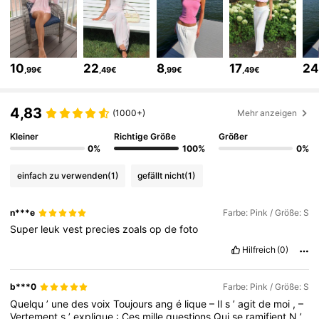
24K Follower
4,71
10
22
8
17
2
,99€
,49€
,99€
,49€
24K Follower
4,71
4,83
(1000+)
Mehr anzeigen
Kleiner
Richtige Größe
Größer
24K Follower
4,71
0%
100%
0%
einfach zu verwenden
(1)
gefällt nicht
(1)
24K Follower
4,71
n***e
Farbe: Pink / Größe: S
Super
leuk
vest
precies
zoals
op
de
foto
24K Follower
4,71
Hilfreich
(0)
24K Follower
4,71
b***0
Farbe: Pink / Größe: S
Quelqu
’
une
des
voix
Toujours
ang
é
lique
–
Il
s
’
agit
de
moi
,
–
Vertement
s
’
explique
:
Ces
mille
questions
Qui
se
ramifient
N
’