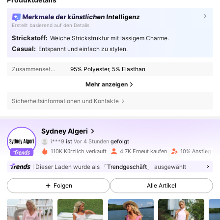
Merkmale der künstlichen Intelligenz
Erstellt basierend auf den Details
Strickstoff:
Weiche Strickstruktur mit lässigem Charme.
Casual:
Entspannt und einfach zu stylen.
Zusammensetzung:
95% Polyester, 5% Elasthan
Mehr anzeigen
Sicherheitsinformationen und Kontakte
24K Follower
4,71
Sydney Algeri
i***9
ist
Vor 4 Stunden
gefolgt
i***4
ist am Durchsuchen
24K Follower
4,71
110K Kürzlich verkauft
4.7K Erneut kaufen
10% Anstieg de
Dieser Laden wurde als
「Trendgeschäft」
ausgewählt
24K Follower
4,71
Folgen
Alle Artikel
24K Follower
4,71