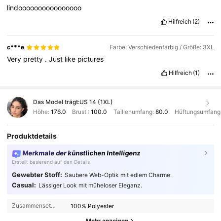
lindoooooooooooooooo
Hilfreich
(2)
c***e
Farbe: Verschiedenfarbig / Größe: 3XL
Very
pretty
.
Just
like
pictures
Hilfreich
(1)
Das Model trägt:
US 14 (1XL)
Höhe:
176.0
Brust :
100.0
Taillenumfang:
80.0
Hüftungsumfang
Produktdetails
Merkmale der künstlichen Intelligenz
Erstellt basierend auf den Details
Gewebter Stoff:
Saubere Web-Optik mit edlem Charme.
Casual:
Lässiger Look mit müheloser Eleganz.
Zusammensetzung:
100% Polyester
Mehr anzeigen