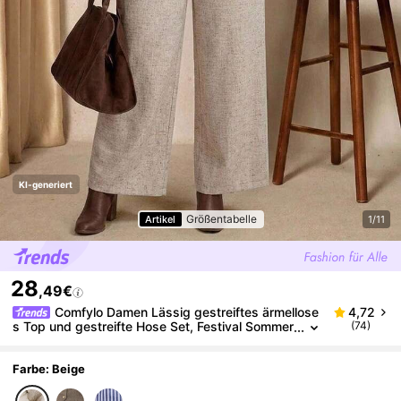
KI-generiert
Größentabelle
Artikel
1/11
28
,49€
Comfylo Damen Lässig gestreiftes ärmellose
4,72
s Top und gestreifte Hose Set, Festival Sommer
(74)
Boho Old Money Sommer Outfits für Frauen, Sp
ring Break Rave Outfits, Festival Spring Break Outfit
s, Baumwolle
Farbe: Beige