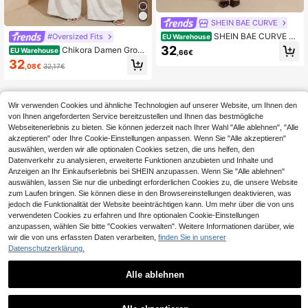
SHEIN BAE CURVE
SHEIN BAE CURVE D
#Oversized Fits
EU Warehouse
amen Große Größen Schwarzes An
32
Chikora Damen Große
EU Warehouse
,66€
zugset, Ärmelloses Top, Langer Bla
Größen Set aus einfarbigem Langar
32
zer, Hose mit weitem Bein
,08€
32,17€
m-Top und weiter Hose, 2-teilig, Lä
ssig
Wir verwenden Cookies und ähnliche Technologien auf unserer Website, um Ihnen den
von Ihnen angeforderten Service bereitzustellen und Ihnen das bestmögliche
Webseitenerlebnis zu bieten. Sie können jederzeit nach Ihrer Wahl "Alle ablehnen", "Alle
akzeptieren" oder Ihre Cookie-Einstellungen anpassen. Wenn Sie "Alle akzeptieren"
auswählen, werden wir alle optionalen Cookies setzen, die uns helfen, den
Datenverkehr zu analysieren, erweiterte Funktionen anzubieten und Inhalte und
Anzeigen an Ihr Einkaufserlebnis bei SHEIN anzupassen. Wenn Sie "Alle ablehnen"
auswählen, lassen Sie nur die unbedingt erforderlichen Cookies zu, die unsere Website
zum Laufen bringen. Sie können diese in den Browsereinstellungen deaktivieren, was
jedoch die Funktionalität der Website beeinträchtigen kann. Um mehr über die von uns
verwendeten Cookies zu erfahren und Ihre optionalen Cookie-Einstellungen
anzupassen, wählen Sie bitte "Cookies verwalten". Weitere Informationen darüber, wie
wir die von uns erfassten Daten verarbeiten,
finden Sie in unserer
Datenschutzerklärung.
Alle ablehnen