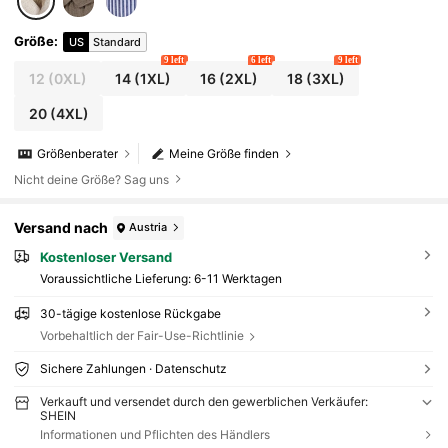
Größe
:
US
Standard
9 left
6 left
9 left
12
(0XL)
14
(1XL)
16
(2XL)
18
(3XL)
20
(4XL)
Größenberater
Meine Größe finden
Nicht deine Größe? Sag uns
Versand nach
Austria
Kostenloser Versand
Voraussichtliche Lieferung:
6-11 Werktagen
30-tägige kostenlose Rückgabe
Vorbehaltlich der Fair-Use-Richtlinie
Sichere Zahlungen · Datenschutz
Verkauft und versendet durch den gewerblichen Verkäufer:
SHEIN
Informationen und Pflichten des Händlers