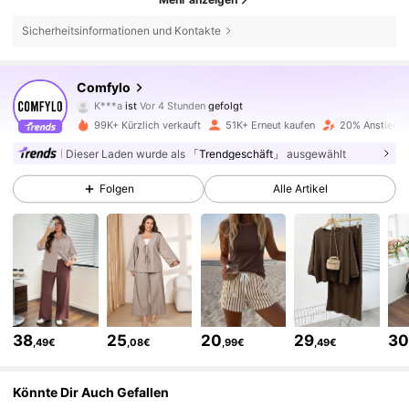
Sicherheitsinformationen und Kontakte
37K Follower
4,72
Comfylo
K***a
ist
Vor 4 Stunden
gefolgt
b***s
ist am Durchsuchen
37K Follower
4,72
99K+ Kürzlich verkauft
51K+ Erneut kaufen
20% Anstieg d
Dieser Laden wurde als
「Trendgeschäft」
ausgewählt
37K Follower
4,72
Folgen
Alle Artikel
37K Follower
4,72
37K Follower
4,72
38
25
20
29
3
,49€
,08€
,99€
,49€
37K Follower
4,72
Könnte Dir Auch Gefallen