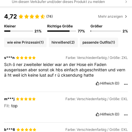
Um diesen Verkäufer und/oder dieses Produkt zu melden
4,72
(74)
Mehr anzeigen
Kleiner
Richtige Größe
Größer
21%
77%
2%
wie eine Prinzessin
(1)
hinreißend
(2)
passende Outfits
(1)
s***n
Farbe: Verschiedenfarbig / Größe: 2XL
Sch
ö
ner
zweiteiler
leider
war
an
der
Hose
ein
Faden
ausgerissen
aber
sonst
ok
hbs
einfach
abgeschnitten
und
vern
ä
ht
weil
ich
keine
lust
auf
r
ü
cksendung
hatte
Hilfreich
(0)
m***j
Farbe: Verschiedenfarbig / Größe: 0XL
Fit:
top
Hilfreich
(0)
b***6
Farbe: Verschiedenfarbig / Größe: 0XL