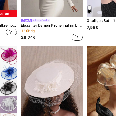
paren
#Partykleid
HIMESPORT Eleganter breitkrempiger Kirchen-Fascinator Hut für Damen mit großer Schleife, formeller Anlass, Kentucky Cap, für Hochzeit, Braut, Cocktail, Teeparty, Kleid, flacher Top Hat
Eleganter Damen Kirchenhut im britischen Stil, Vintage-Society-Kopfschmuckhut, geeignet für Party, Cocktail, Dekoration, Hochzeit, Fotografie, Teeparty, Verkleidung, Netz-Kopfschmuckhut, eleganter Partyhut
7,58€
12 übrig
28,74€