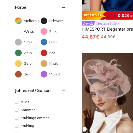
Farbe
0,02€ s
Vielfarbig
Schwarz
#Socialite Style
Weiss
Pink
44,87€
44,89€
Grau
Blau
Grün
Rot
Gelb
Khaki
Braun
Violett
Jahreszeit/ Saison
Alles
Sommer
Frühling/Sommer
Frühling