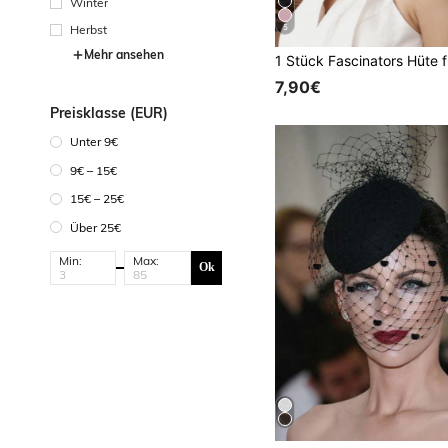
Winter
Herbst
5
Mehr ansehen
7,90€
Preisklasse (EUR)
Unter 9€
9€ – 15€
15€ – 25€
Über 25€
Min:
Max:
Ok