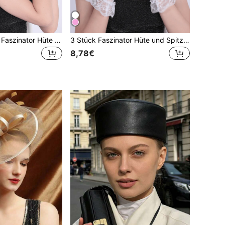
3-teiliges Set mit Faszinator Hüte und Spitzenhandschuhen für Frauen, elegante Teeparty Hüte für 2024, elegant 1950er Jahre Kentucky Derby Hüte, Haarspange für Braut Hochzeitsfeier, Kopfschmuck mit Vogelkäfigschleier für Pferdewette im Vintage-Stil von Bridgerton, Fedora Barett Hüte für 50er Jahre Outfit, Friedhofschleier in Schwarz, 1940er Jahre Kleider, Pillbox Hüte, Lolita Accessoires als Geschenk für Frauen, Mädchen, Geburtstag, Muttertag, Halloween, Weihnachten
3 Stück Faszinator Hüte und Spitzenhandschuhe für Damen - elegante Teepartyhüte 2024, 1950er Jahre Kentucky Derby Hüte, Haar-Clips für Braut und Hochzeitspartys, Vogelkäfig Schleier Haarband, 1920er Jahre Kopfschmuck für Pferderennen, Vintage Bridgerton Fedora Baskenmützen, 50er Jahre Outfit Kirchenhüte, schwarzer Schleier für Begräbnisse, 1940er Jahre Kleider, viktorianische Pillbox Hüte, Lolita Accessoires für Damen und Mädchen, Geburtstagsgeschenk, Muttertag, Halloween, Weihnachten
8,78€