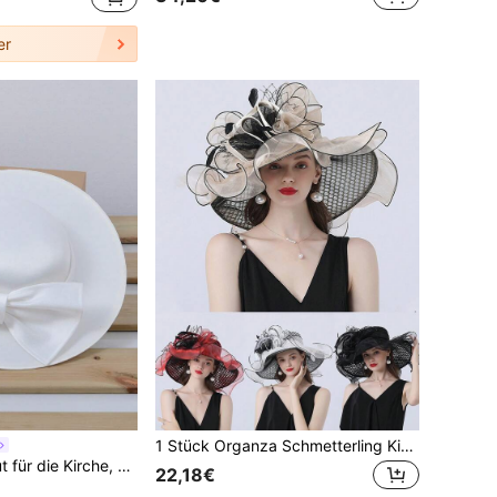
er
1 Stück Organza Schmetterling Kirche Derby Hut mit breiter Krempe Sonnenhut für Hochzeit Teegesellschaft Fascinator Hut für Frauen Damen eleganter Spitzenhut
1 Stück Damenhut für die Kirche, geeignet für Hochzeitsfotografie, Partydekoration, hergestellt aus Polyesterfaser, in verschiedenen Farben erhältlich
22,18€