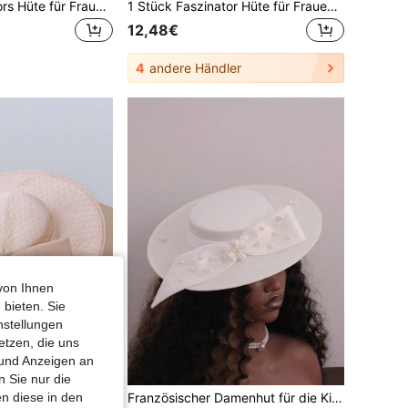
1 Stück Fascinators Hüte für Frauen, elegante Teegesellschaft Hüte 2024, 1950er Jahre Kentucky Derby Hüte mit Federn, Haarclip für Braut Hochzeitsfeier, Vogelkäfig Schleier Haarband, Blumen 1920er Jahre Kopfschmuck für Pferderennen, vintage Bridgerton Fedora Baskenmütze Hüte 50er Jahre Outfit Kirchenhüte, schwarzer Schleier für Begräbnisse, 1940er Jahre Kleider, viktorianische Pillbox Hüte, Lolita Accessoires für Frauen, Mädchen Geburtstag, Muttertag, Halloween, Weihnachtsgeschenk
1 Stück Faszinator Hüte für Frauen, elegante Teegesellschaft Hüte 2024, 1950er Jahre Kentucky Derby Hüte mit Federn, Haarclip für Braut Hochzeitsfeier, Vogelkäfig Schleier Haarband, Blumen 1920er Jahre Kopfschmuck für Pferderennen, vintage Bridgerton Fedora Baskenmütze Hüte 50er Jahre Outfit Kirchenhüte, schwarzer Schleier für Begräbnisse, 1940er Jahre Kleider, viktorianische Pillbox Hüte, Lolita Accessoires für Frauen, Mädchen Geburtstag, Muttertag, Halloween, Weihnachtsgeschenk
12,48€
4
andere Händler
von Ihnen
 bieten. Sie
nstellungen
etzen, die uns
 und Anzeigen an
0,01€ sparen
 Sie nur die
Französischer Damenhut für die Kirche, geeignet für Bälle, Bankette, Teegesellschaften, dekorative Schleifenhut, Hochzeitsfotografie, Retro-Stil Hut, eleganter Kleiderhut
n diese in den