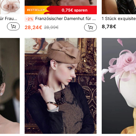
0,75€ sparen
1 Stück Fascinators Hüte für Frauen, elegante Teegesellschaft Hüte, 1950er Jahre Kentucky Derby Hüte, Feder Haarclip für Braut Hochzeitsfeier, Vogelkäfig Schleier Stirnband, Blumen 1920er Jahre Kopfschmuck für Pferderennen, Vintage Bridgerton Fedora Baskenmütze Hüte 50er Jahre Outfit Kirchenhüte, schwarzer Schleier für Begräbnisse, 1940er Jahre Kleider, viktorianische Pillbox Hüte, Lolita Accessoires für Frauen, Mädchen Geburtstag, Muttertag, Halloween, Weihnachtsgeschenk
Französischer Damenhut für die Kirche, geeignet für Bälle, Bankette, Teegesellschaften, Hochzeiten, Fotoshootings, retro elegante Hüte, dekorative Hüte für Kleider
-2%
8,78€
28,24€
28,99€