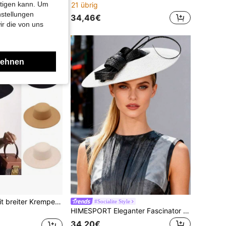
Eleganter Damenhut für die Kirche mit weißer Schleife, geeignet für Partys, Bankette, Dekoration, Braut-Hochzeitsfotos
htigen kann. Um
21 übrig
nstellungen
34,46€
ir die von uns
lehnen
1 Stück Filzhut mit breiter Krempe, vielseitiger flacher Wollfilz-Fedora-Hut für Frauen, Sommer, Strand, Urlaub, Reise
#Socialite Style
HIMESPORT Eleganter Fascinator Hut | Hochzeit Derby Cocktail Stroh mit breiter Krempe | Damen Vintage formell Kirche Teeparty Kleid | Sommer Strand Mutter Braut Hüte
34,20€