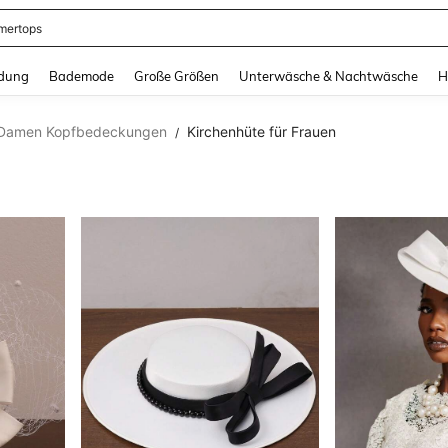
ertops
and down arrow keys to navigate search Zuletzt gesucht and Suche und Finde. Pr
dung
Bademode
Große Größen
Unterwäsche & Nachtwäsche
H
Damen Kopfbedeckungen
Kirchenhüte für Frauen
/