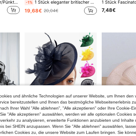
1 Stück schwarzer Schleier/Pünktchen Federkranz Mini Hut, Vintage Cocktail Party Haaraccessoire, vielseitig für Bühne und Fotografie
1 Stück eleganter britischer Stil Lufthostessen Faszinator Hut mit Schleife, Mesh-Spitze, Wolle für Damen, sanfte weiße Hochzeitskopfbedeckung
-1%
7,48€
19,68€
20,04€
okies und ähnliche Technologien auf unserer Website, um Ihnen den 
vice bereitzustellen und Ihnen das bestmögliche Webseitenerlebnis zu
nach Ihrer Wahl "Alle ablehnen", "Alle akzeptieren" oder Ihre Cookie-Ei
e "Alle akzeptieren" auswählen, werden wir alle optionalen Cookies s
nverkehr zu analysieren, erweiterte Funktionen anzubieten und Inhalte
bnis bei SHEIN anzupassen. Wenn Sie "Alle ablehnen" auswählen, lassen
Organza Polka Punkt Breitkrempiger Hut für Frauen, europäisch & amerikanischer Stil wellenförmiger Rand Strand Sonnenhut, Sommer
1 Stück Faszinator Hüte für Frauen, elegante Mondform Teegesellschaft Hüte 2024, elegante 1950er Jahre Kentucky Derby Hüte, Federhaarclip für Braut Hochzeitsfeier, Vogelkäfig Schleier Stirnband, Blume 1920er Jahre Kopfschmuck für Pferderennen, vintage Bridgerton Fedora Baskenmütze Hüte 50er Jahre Outfit Kirchenhüte, schwarzer Schleier für Begräbnisse, 1940er Jahre Kleider, viktorianische Hüte, Pillbox Hüte, Lolita Accessoires für Frauen Mädchen Geburtstag Muttertag Halloween Weihnachtsgeschenk
erlichen Cookies zu, die unsere Website zum Laufen bringen. Sie könne
A ladys hat
-3%