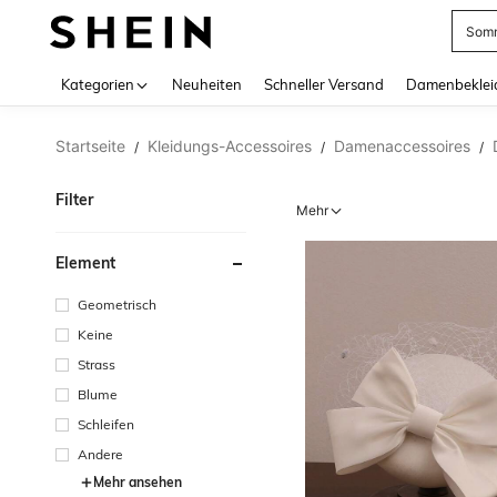
Somm
Use up 
Kategorien
Neuheiten
Schneller Versand
Damenbeklei
Startseite
Kleidungs-Accessoires
Damenaccessoires
/
/
/
Filter
Mehr
Element
Geometrisch
Keine
Strass
Blume
Schleifen
Andere
Mehr ansehen