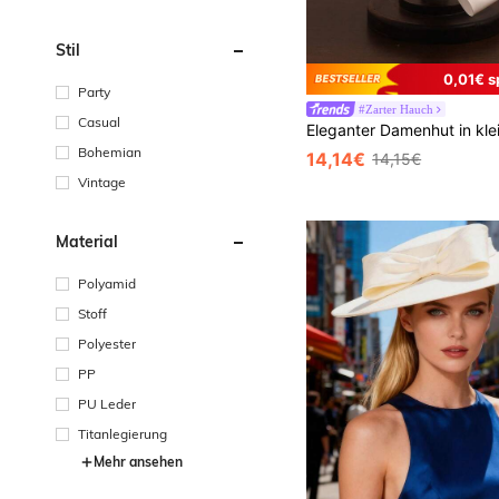
Stil
0,01€ s
Party
#Zarter Hauch
Casual
Bohemian
14,14€
14,15€
Vintage
Material
Polyamid
Stoff
Polyester
PP
PU Leder
Titanlegierung
Mehr ansehen