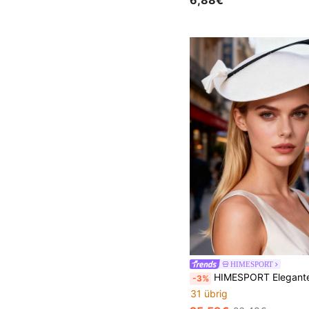
6,88€
HIMESPORT
HIMESPORT Eleganter schwarz-weiß gestreifter Hochzeits-Fascinator Hut für Damen, Vintage-Cupid-Stil mit Schleife und Federn, geeignet 
-3%
31 übrig