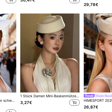
30,47€
29,78€
1 Stück Damen Mini-Baskenmütze aus Kunstwolle: eleganter Vintage-Stil, geeignet für Hochzeiten, Brautzeremonien, Teegesellschaften in der Kirche, Cocktailpartys, Kuppelmützen und Winteraccessoires
#Zarter Hauc
für Cocktailpartys, formelle Anlässe und Kirche
3,27€
26,87€