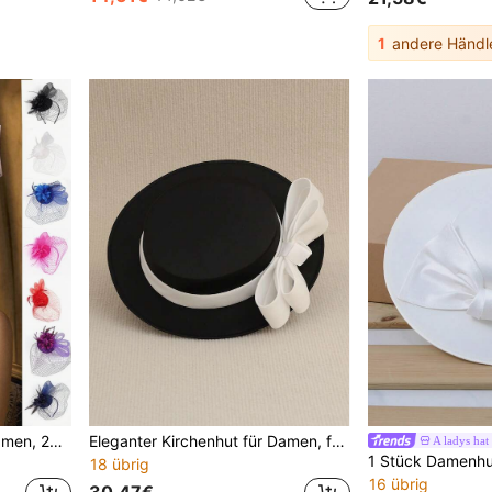
1
andere Händl
1 Stück Vintage Hut für Damen, 20er/50er Jahre Pillbox Hut, Kentucky Derby Hut mit Blumenspitze, Hochzeit Tee Party Hut
Eleganter Kirchenhut für Damen, französischer Modehut, Mini-Brauthat, britischer Stilhut, Damenfascinatorhut, Retrohut, Schleifenhut, Geburtstagsfesttagskopfschmuck, Partykleiderhut, schwarzer Hut, Renneuhut, Abendkleiderhut, großer Hut
A ladys hat
18 übrig
16 übrig