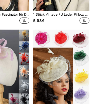
1 Stück exquisiter Fascinator für Damen, geeignet für Teepartys, Abendveranstaltungen und andere Anlässe, 2024 neu, eleganter Kentucky-Derby-Stil der 1950er Jahre, mit Federn
1 Stück Vintage PU Leder Pillbox Hut, minimalistischer einfarbiger eleganter Street-Style vielseitiger Hut, geeignet für Frühling, Sommer, Herbst und Winter
5,98€