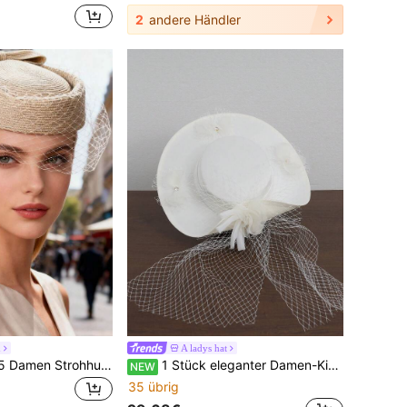
2
andere Händler
h
A ladys hat
HIMESPORT 2025 Damen Strohhut mit Schleier Netz Dekor, geeignet für Derby Rennen, Nachmittagstee, Kirche, Braut Hochzeit, Cocktailparty
1 Stück eleganter Damen-Kirchenhut, geeignet für Hochzeit, Hochzeitsfotografie, Teegesellschaft, Treffen, Party, dekorativer Hut, Material: Polyester (Polyester), in mehreren Farben erhältlich
NEW
35 übrig