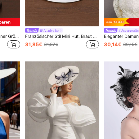
paren
A ladys hat
#Unvergesslic
Eleganter Damenhut in kleiner Größe, britischer Stil Kopfschmuck, Vintage Damenhut-Stirnband passend für Partys, Bankette, Hochzeitsfotos, Teegesellschaften, Schleier Kopfschmuck, Fascinator Hut
Französischer Stil Mini Hut, Braut Hut, weißer Hut, Hochzeitshut, Kopfschmuck Hut, Mini Hut, Damenhut, Erwachsenenhut, Retro Hut, Qipao Kleid Hut, Schleier Hut, Mini Hut, Damenhut, eleganter Damenhut, Damenhut für festliche Anlässe
31,85€
30,14€
31,87€
30,15€