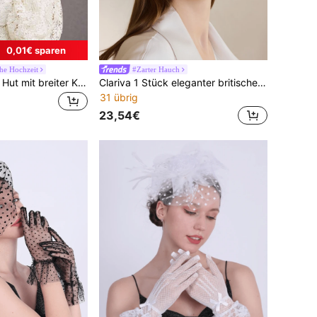
0,01€ sparen
he Hochzeit
#Zarter Hauch
Eleganter Damen Hut mit breiter Krempe, großer Schleife, Kentucky Derby Hut für formelle Anlässe, Damen Hochzeits Braut Cocktailparty Teeparty Kleid weicher Filz flacher Hut, Halloween
Clariva 1 Stück eleganter britischer Stil Flugbegleiter Fascinator mit Schleife, Mesh-Spitze und Wolle für Damen, sanfte weiße Hut Hochzeitsaccessoires Weihnachtsgeschenke
31 übrig
23,54€