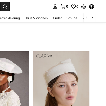
0
0
ess Enter to select.
errenkleidung
Haus & Wohnen
Kinder
Schuhe
Schmuck & Acces