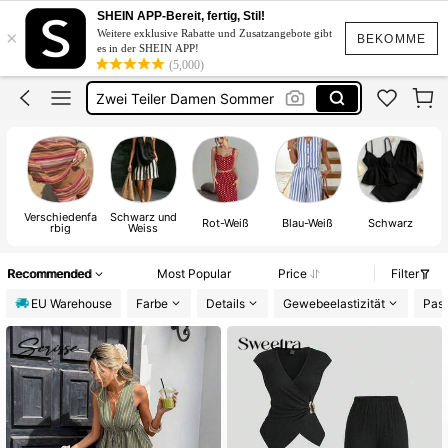
Zwei Teiler Damen
SHEIN APP-Bereit, fertig, Stil!
×
Weitere exklusive Rabatte und Zusatzangebote gibt
Zweiteiler
BEKOMME
es in der SHEIN APP!
(5,000)
Zwei Teiler Damen Sommer
2 Teiler Damen
Sommer Outfit Damen
Zwei Teiler Damen
Verschiedenfa
Schwarz und
Rot-Weiß
Blau-Weiß
Schwarz
rbig
Weiss
Recommended
Most Popular
Price
Filter
EU Warehouse
Farbe
Details
Gewebeelastizität
Pas