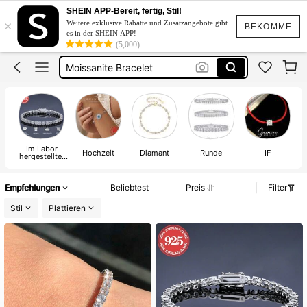
Moissanite Armband
SHEIN APP-Bereit, fertig, Stil!
×
Weitere exklusive Rabatte und Zusatzangebote gibt
BEKOMME
Moissanit Schmuck
es in der SHEIN APP!
(5,000)
Moissanite Bracelet
Tennis Bracelet
Moissanite Ring
Moissanite Armband
Im Labor
Hochzeit
Diamant
Runde
IF
hergestellter
S
Moissanite
Empfehlungen
Beliebtest
Preis
Filter
Stil
Plattieren