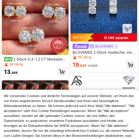
0,14€ sparen
BLOVEMEE
BLOVEMEE 2 Stück modische, viels
eitige 925 Sterling Silber 1 Karat Mo
30 übrig
2 Stück 0,3-1,2 CT Moissanit
NEW
issanit Diamant Ohrstecker, geeign
Ohrstecker Unisex 925er Sterlingsil
19
36 übrig
et für den täglichen Gebrauch von F
,84€
19,98€
ber hypoallergen zierlicher Schmuc
rauen, Muttertags-, Valentinstags-
13
k D Farbe VVS1 Klarheit
,48€
Geschenk
Wir verwenden Cookies und ähnliche Technologien auf unserer Website, um Ihnen den
von Ihnen angeforderten Service bereitzustellen und Ihnen das bestmögliche
Webseitenerlebnis zu bieten. Sie können jederzeit nach Ihrer Wahl "Alle ablehnen", "Alle
akzeptieren" oder Ihre Cookie-Einstellungen anpassen. Wenn Sie "Alle akzeptieren"
auswählen, werden wir alle optionalen Cookies setzen, die uns helfen, den
Datenverkehr zu analysieren, erweiterte Funktionen anzubieten und Inhalte und
Anzeigen an Ihr Einkaufserlebnis bei SHEIN anzupassen. Wenn Sie "Alle ablehnen"
auswählen, lassen Sie nur die unbedingt erforderlichen Cookies zu, die unsere Website
zum Laufen bringen. Sie können diese in den Browsereinstellungen deaktivieren, was