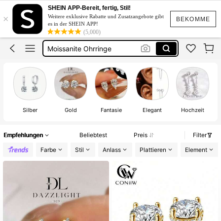
Moissanit Schmuck
SHEIN APP-Bereit, fertig, Stil!
×
Weitere exklusive Rabatte und Zusatzangebote gibt
Moissanite
BEKOMME
es in der SHEIN APP!
(5,000)
Moissanite Ohrringe
Xujia
Moissanite Set
Moissanit Schmuck
Silber
Gold
Fantasie
Elegant
Hochzeit
Empfehlungen
Beliebtest
Preis
Filter
Farbe
Stil
Anlass
Plattieren
Element