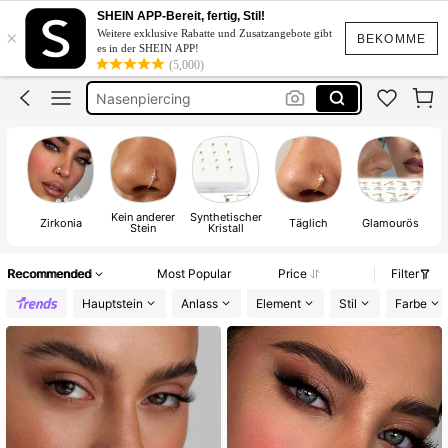
Nasen Piercing
SHEIN APP-Bereit, fertig, Stil!
×
Weitere exklusive Rabatte und Zusatzangebote gibt
Nasen Piercing Gold
BEKOMME
es in der SHEIN APP!
(5,000)
Nasenpiercing
Nasenpiercing Silber
Nasenring
Nasen Piercing
Kein anderer
Synthetischer
Zirkonia
Täglich
Glamourös
S
Stein
Kristall
Recommended
Most Popular
Price
Filter
Hauptstein
Anlass
Element
Stil
Farbe