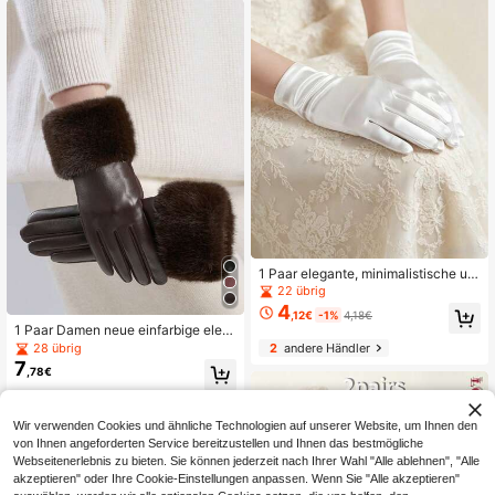
1 Paar elegante, minimalistische un
d vielseitige kurze Brauthandschuh
22 übrig
e, geeignet für Hochzeiten, Bankett
4
,12€
-1%
4,18€
e, Cosplay, Partys, Fotostudios und
1 Paar Damen neue einfarbige eleg
andere Anlässe
ante Lässig Street Polyester Fingerl
28 übrig
2
andere Händler
ose Handschuhe, Herbst/Winter
7
,78€
Wir verwenden Cookies und ähnliche Technologien auf unserer Website, um Ihnen den
von Ihnen angeforderten Service bereitzustellen und Ihnen das bestmögliche
Webseitenerlebnis zu bieten. Sie können jederzeit nach Ihrer Wahl "Alle ablehnen", "Alle
akzeptieren" oder Ihre Cookie-Einstellungen anpassen. Wenn Sie "Alle akzeptieren"