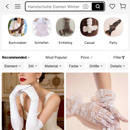
Herbst
Leder Handschuhe Damen
Handschuhe
El
Buchstaben
Schleifen
Einfarbig
Casual
Party
Recommended
Most Popular
Price
Filter
Element
Stil
Material
Farbe
Größe
Details