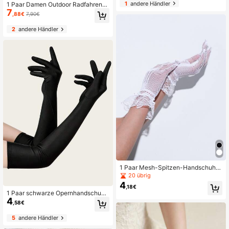
dünne Handschuhe für Radfahren,
1
andere Händler
1 Paar Damen Outdoor Radfahren
Reisen, Festivals
7
Motorrad Fahrhandschuhe, thermis
,88€
7,90€
ch gefüttert, dickes Leder, Winter
2
andere Händler
1 Paar Mesh-Spitzen-Handschuhe
(Blumenmuster und Platzierung auf
20 übrig
den Handschuhen sind zufällig)
4
,18€
1 Paar schwarze Opernhandschuhe
4
für Frauen 1920 Stücke Jahre Absc
,58€
hlussball Partyhandschuhe Hochze
itskleid Spandex Lange Handschuh
5
andere Händler
e