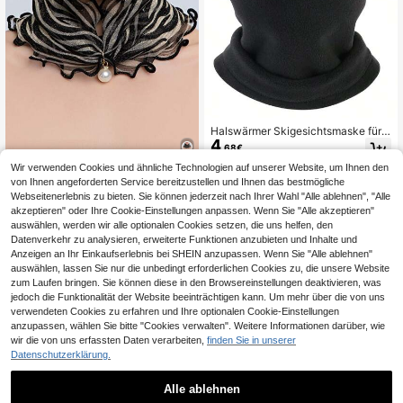
Halswärmer Skigesichtsmaske für
4
Herren und Damen, weiches winda
,68€
bweisendes Tuch, für kaltes Wetter
zum Wandern, Radfahren, Laufen, s
Wir verwenden Cookies und ähnliche Technologien auf unserer Website, um Ihnen den
chwarzes Accessoire Damen Schlu
von Ihnen angeforderten Service bereitzustellen und Ihnen das bestmögliche
pfschal
Webseitenerlebnis zu bieten. Sie können jederzeit nach Ihrer Wahl "Alle ablehnen", "Alle
1 Stück Kunstperlen Anhänger Sch
al Halskette, Spitzen Kragen Chiffo
akzeptieren" oder Ihre Cookie-Einstellungen anpassen. Wenn Sie "Alle akzeptieren"
30 übrig
n Falscher Kragen für Frauen, Valen
auswählen, werden wir alle optionalen Cookies setzen, die uns helfen, den
4
,68€
-4%
4,88€
tinstag
Datenverkehr zu analysieren, erweiterte Funktionen anzubieten und Inhalte und
Anzeigen an Ihr Einkaufserlebnis bei SHEIN anzupassen. Wenn Sie "Alle ablehnen"
auswählen, lassen Sie nur die unbedingt erforderlichen Cookies zu, die unsere Website
zum Laufen bringen. Sie können diese in den Browsereinstellungen deaktivieren, was
jedoch die Funktionalität der Website beeinträchtigen kann. Um mehr über die von uns
verwendeten Cookies zu erfahren und Ihre optionalen Cookie-Einstellungen
anzupassen, wählen Sie bitte "Cookies verwalten". Weitere Informationen darüber, wie
wir die von uns erfassten Daten verarbeiten,
finden Sie in unserer
Datenschutzerklärung.
Alle ablehnen