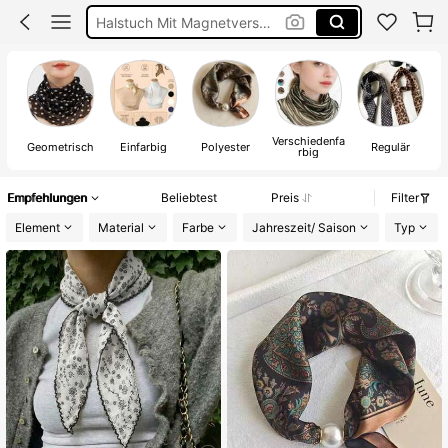
Loopschal Damen
Hals Bedeckung
Halstuch
Verschiedenfa
Geometrisch
Einfarbig
Polyester
Regulär
rbig
Empfehlungen
Beliebtest
Preis
Filter
Element
Material
Farbe
Jahreszeit/ Saison
Typ