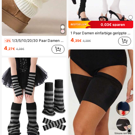
0,03€ sparen
1 Paar Damen einfarbige gerippte Beinwärmer, dünne Knöchel-Beinwärmer für den Sommer, gestrickte Strümpfe, ballettartiger Wadenbeinwärmer, geeignet für Halloween, Cosplay, Musikfestivals, lässige Treffen, Dates, Partys als modische Accessoires, Y2K, gemütlich
4
1/3/5/10/20/30 Paar Damen Beinwärmer, weiße gestrickte warme Wadensocken, geeignet für Herbst/Winter Saison. Damen Slouch Socken, warm, auslaufsicher Bund, dickes Strickmuster, weich und warm, modisches Layering, warm und bequem für Herbst/Winter, weiße Beinwärmer.
,35€
-2%
4,38€
4
,27€
4,38€