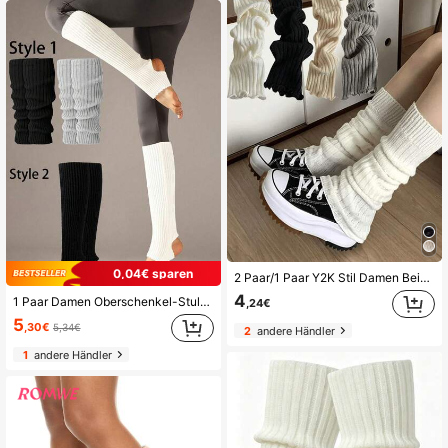
0,04€ sparen
2 Paar/1 Paar Y2K Stil Damen Beinwärmer, japanische Lolita gestrickte Beinwärmer Armstulpen, geeignet für Frühling, Sommer, Herbst und Winter
4
1 Paar Damen Oberschenkel-Stulpen, geeignet für 80er-Jahre Partys, Ballett, Yoga und andere Anlässe. Neon gerippte warme Beinwärmer für Teenager, geeignet für 80er-Jahre Partys, Sport, Yoga, Weihnachtsgeschenke
,24€
5
,30€
5,34€
2
andere Händler
1
andere Händler