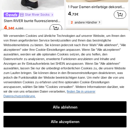
1 Paar Damen einfarbige dekorative Beinwärmer, modische gestrickte lange Beinwärmer, warme Strümpfe, empfohlen von Modebloggern, geeignet für JK Schuluniform Stil und stilvolle Outfits als Weihnachtsgeschenk
4
,72€
Star River Socks
Stern RIVER bunte fluoreszierende Dopamin-Strick-Beinwärmer, Y2K Subkultur JK lockere Beinschuhe, vielseitig lässig, Schulanfang, Halloween
2
andere Händler
4
,34€
4,38€
Wir verwenden Cookies und ähnliche Technologien auf unserer Website, um Ihnen den
von Ihnen angeforderten Service bereitzustellen und Ihnen das bestmögliche
Webseitenerlebnis zu bieten. Sie können jederzeit nach Ihrer Wahl "Alle ablehnen", "Alle
akzeptieren" oder Ihre Cookie-Einstellungen anpassen. Wenn Sie "Alle akzeptieren"
auswählen, werden wir alle optionalen Cookies setzen, die uns helfen, den
Datenverkehr zu analysieren, erweiterte Funktionen anzubieten und Inhalte und
Anzeigen an Ihr Einkaufserlebnis bei SHEIN anzupassen. Wenn Sie "Alle ablehnen"
auswählen, lassen Sie nur die unbedingt erforderlichen Cookies zu, die unsere Website
zum Laufen bringen. Sie können diese in den Browsereinstellungen deaktivieren, was
jedoch die Funktionalität der Website beeinträchtigen kann. Um mehr über die von uns
verwendeten Cookies zu erfahren und Ihre optionalen Cookie-Einstellungen
anzupassen, wählen Sie bitte "Cookies verwalten". Weitere Informationen darüber, wie
wir die von uns erfassten Daten verarbeiten,
finden Sie in unserer
Datenschutzerklärung.
Alle ablehnen
0,12€ sparen
1
1/2/4 Paar Damen flauschige, warme und verdickte Beinwärmer, vielseitig einsetzbar im Herbst/Winter, modische minimalistische Beinwärmer, kniehohe Beinwärmer, kuschelig
-2%
1
Alle akzeptieren
5
1/2 Paar Damen Petite einfarbige weite Bein Strickstulpen, Beinstraffend, Cosplay Halloween dekorative Beinwärmer, Beinbedeckende Strümpfe, vielseitige Wadenstulpen, geeignet für Herbst/Winter, Alltagskleidung, Weihnachtsgeschenk
,29€
5,41€