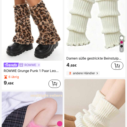
4
Damen süße gestrickte Beinstulpen, geeignet zum Tanzen, bequem und warm
4
ROMWE
,68€
ROMWE Grunge Punk 1 Paar Leoparden Muster Beinwärmer, Stylisch und Warm für Frauen
2
andere Händler
6 übrig
9
,48€