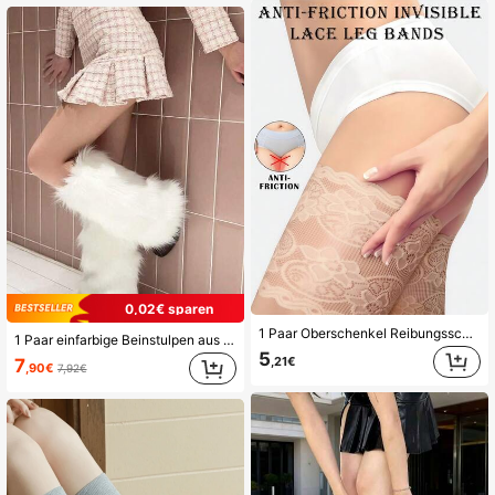
0,02€ sparen
1 Paar Oberschenkel Reibungsschutz, dünne Spitzen-Oberschenkel-Ärmel zur Vermeidung von Reibung und Narbenbildung, geeignet für Große Größen
1 Paar einfarbige Beinstulpen aus Kunstfell, warme flauschige Stiefelüberzüge für Frauen
5
,21€
7
,90€
7,92€