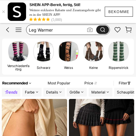
Stulpen
SHEIN APP-Bereit, fertig, Stil!
×
Stulpen Beine
Weitere exklusive Rabatte und Zusatzangebote gibt
BEKOMME
es in der SHEIN APP!
Leg Warmer
(5,000)
Leg Warmers
Fell Stulpen
Stulpen
Verschiedenfa
Schwarz
Weiss
Keine
Rippenstrick
rbig
Recommended
Most Popular
Price
Filter
Farbe
Details
Größe
Material
Schauplät