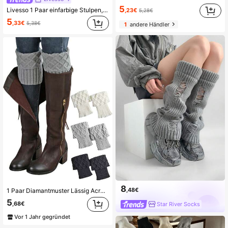
5
Livesso 1 Paar einfarbige Stulpen, modisch & warm, geeignet für Schuloutfit, Halloween Socken, Herbst/Winter, Lässig, Feiertage, Weihnachtsparty Outfit
,23€
5,28€
5
,33€
5,38€
1
andere Händler
8
,48€
1 Paar Diamantmuster Lässig Acryl kurze Stulpen, geeignet für Herbst/Winter Outfit mit hohen Stiefeln, Schneestiefeln, Ankle Boots, warm und windabweisend als Weihnachtsgeschenk
5
,68€
Star River Socks
Vor 1 Jahr gegründet