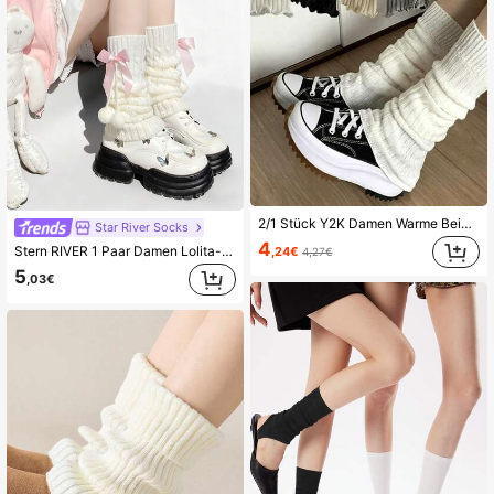
2/1 Stück Y2K Damen Warme Beinwärmer (Japanische Lolita Lange Socken, Gestrickte Fuß- und Armwärmer, Herbst/Winter Gehäkelte Flauschige Socken, Stiefelmanschetten)
Star River Socks
4
Stern RIVER 1 Paar Damen Lolita-Stil Rosa/Weiß/Blau Schleife & Flauschige Kugel gestrickte Beinstulpen, Y2K, JK Beinstulpen, süß & niedlich Beinstulpen geeignet
,24€
4,27€
5
,03€