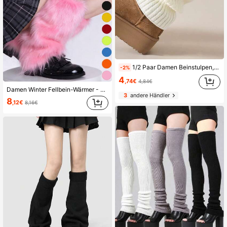
1/2 Paar Damen Beinstulpen, weiße gestrickte warme Beinschoner, geeignet für Herbst/Winter, bequem und warm
-2%
4
,74€
4,84€
Damen Winter Fellbein-Wärmer - Weiche flauschige Stiefelmanschetten, warme Beinabdeckungen für kalte Tage
3
andere Händler
8
,12€
8,16€