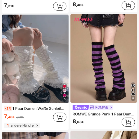
8
7
,48€
,21€
6
5
ROMWE
1 Paar Damen Weiße Schleifen-Spitzen-Saum verdrehte Stulpen für Knöchel und Beine, Halloween und Valentinstag
-2%
ROMWE Grunge Punk 1 Paar Damen einfarbige gestrickte extra lange Beinwärmer, dunkelviolett & schwarz gestreift, geeignet für alle Jahreszeiten
7
,48€
7,68€
8
,08€
1
andere Händler