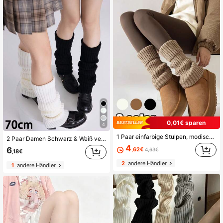
0,01€ sparen
4
1 Paar einfarbige Stulpen, modisch & warm, geeignet für UGGs, Weihnachtssocken, Wintersocken für Frauen, Lässig, Feiertage, Weihnachtsparty Outfit
2 Paar Damen Schwarz & Weiß vertikale gestreifte warme dekorative süße Stulpen, geeignet für Frühling, Herbst, Winter Herbst Accessoires Weihnachtsgeschenk
4
6
,62€
4,63€
,18€
2
andere Händler
1
andere Händler