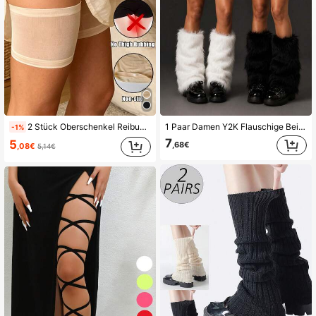
2 Stück Oberschenkel Reibungsschutz für Frauen, hochelastische Silikon Anti-Reib, Anti-Scheuern, Anti-Verhaken Oberschenkel Bänder
1 Paar Damen Y2K Flauschige Beinstulpen, weiche Plüsch Stiefelüberzüge, Winter Street Style Accessoire, geeignet für Party, Urlaub, Alltag und Halloween
-1%
7
5
,68€
,08€
5,14€