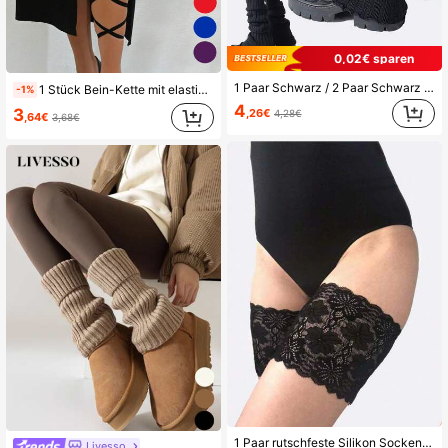
0,02€ sparen
1 Paar Schwarz / 2 Paar Schwarz & Weiß Mode Frauen Volant Weite Beinwärmer, bequem & warm für Herbst/Winter
1 Stück Bein-Kette mit elastischem Riemen, schwarze Farbe, mehrlagig, personalisiert, sexy, Harajuku-Stil Weihnachtsgeschenk
-1%
4
3
,26€
4,28€
,64€
3,68€
1 Paar rutschfeste Silikon Socken Überzüge, elastische Spitzenborte gegen Hautreizungen Oberschenkel Bänder, unsichtbare reibungsbeständige Strümpfe
Livesso