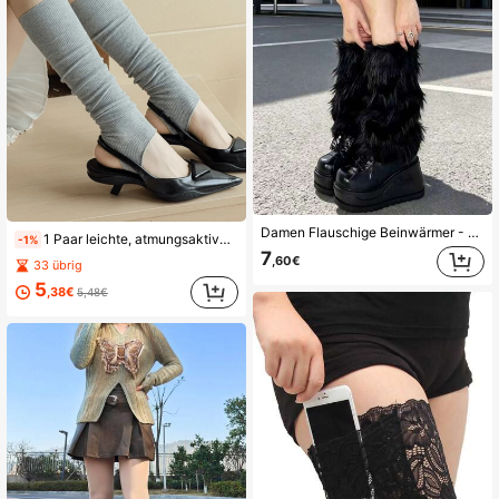
Damen Flauschige Beinwärmer - Weich & Plüschig Stiefelüberzüge, ideal für Halloween und Weihnachtsmann Kostüme im Winter
1 Paar leichte, atmungsaktive Damen Ballett-Stil Knöchel-Beinwärmer in Unifarbe, lässig & vielseitig einsetzbar als Weihnachtsgeschenk
-1%
7
,60€
33 übrig
5
,38€
5,48€