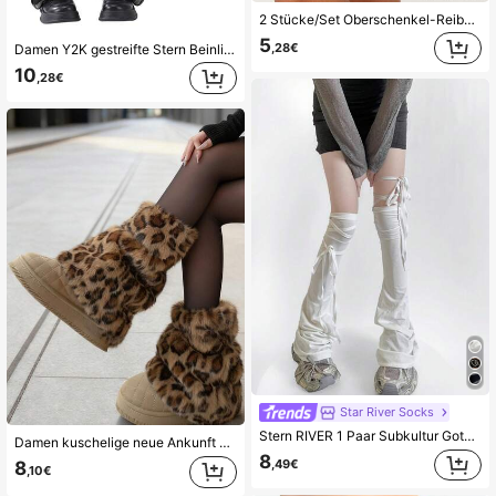
2 Stücke/Set Oberschenkel-Reibungsschutz für Frauen, hochelastische Silikon Anti-Reibungs-Beinschützer
5
,28€
Damen Y2K gestreifte Stern Beinlinge & Armstulpen 2-teiliges Set: 1 Paar Beinlinge + 1 Paar Armstulpen, geeignet für Karneval, Anime-Cosplay, elastische Tanzzubehör, gestrickte Bein- und Armstulpen
10
,28€
Star River Socks
Stern RIVER 1 Paar Subkultur Gothic Stil Beinwärmer, Schwarz/Weiß Mode Schnürung Über-Knie Beinwärmer, asymmetrische ausgestellte Sockenabdeckungen
Damen kuschelige neue Ankunft Leoparden Muster Kunstfell Beinwärmer - Kantige Y2K Straßenmode Accessoire, flauschige Beinabdeckungen für den Winter
8
,49€
8
,10€