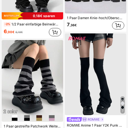
0,18€ sparen
1 Paar Damen Knie-hoch/Oberschenkel-hoch vertikale gestreifte Strick Socken, verschiedene Farben und Größen erhältlich, geeignet für den täglichen Gebrauch, Partys, Dates, Bühnenauftritte, Y2K Stil, bequem und warm
7
1/2 Paar einfarbige Beinwärmer, gestrickte Damen Beinwärmer, Y2K Subkultur ausgestellte Beinwärmer, JK lange Beinwärmer, geeignet für Frühling und Herbst
-2%
,36€
6
,00€
6,18€
7
ROMWE
ROMWE Anime 1 Paar Y2K Punk Stil schwarze ausgestellte Knie-/Oberschenkel-Stulpen, modische minimalistische vielseitige Beinwärmer für Frauen, geeignet für den täglichen Gebrauch, Dates, Partys, Einkaufen
1 Paar gestreifte Patchwork Weite Bein Strickstulpen, süßer College-Stil, warme Beinwärmer geeignet für den täglichen Gebrauch, passend für kleine Frauen und Mädchen