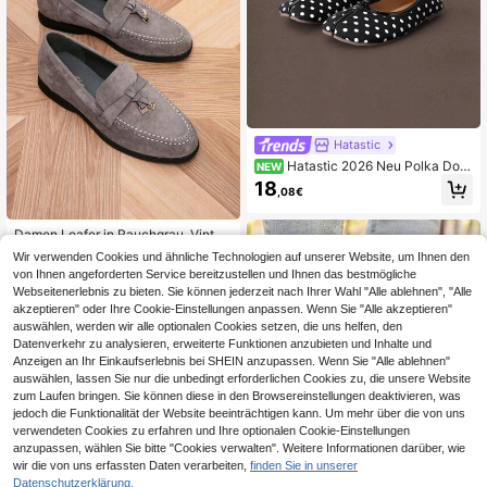
Hatastic
Hatastic 2026 Neu Polka Dot
NEW
Schwarze Split-Toe Pferdehuf-Sch
18
,08€
uhe | Retro Flache Slip-On Schuhe
mit niedrigem Spann
Damen Loafer in Rauchgrau, Vintag
e Metall Schnalle Slip-On Schuhe,
22
Wir verwenden Cookies und ähnliche Technologien auf unserer Website, um Ihnen den
,47€
britischer Stil runde Zehenpartie fla
von Ihnen angeforderten Service bereitzustellen und Ihnen das bestmögliche
che Freizeitschuhe, bequeme weic
Webseitenerlebnis zu bieten. Sie können jederzeit nach Ihrer Wahl "Alle ablehnen", "Alle
he Sohle lockere Schuhe, geeignet
akzeptieren" oder Ihre Cookie-Einstellungen anpassen. Wenn Sie "Alle akzeptieren"
für alle Jahreszeiten Herbst/Winter
täglicher Arbeitsweg, schlanke Sch
auswählen, werden wir alle optionalen Cookies setzen, die uns helfen, den
uhe, täglicher Lässig College Stil ei
Datenverkehr zu analysieren, erweiterte Funktionen anzubieten und Inhalte und
nfarbig Freizeitschuhe Stoff Schleif
Anzeigen an Ihr Einkaufserlebnis bei SHEIN anzupassen. Wenn Sie "Alle ablehnen"
e leichter Luxus europäisch amerik
auswählen, lassen Sie nur die unbedingt erforderlichen Cookies zu, die unsere Website
anisch böhmischer Stil Büro Urlaub
zum Laufen bringen. Sie können diese in den Browsereinstellungen deaktivieren, was
alle Jahreszeiten
jedoch die Funktionalität der Website beeinträchtigen kann. Um mehr über die von uns
verwendeten Cookies zu erfahren und Ihre optionalen Cookie-Einstellungen
anzupassen, wählen Sie bitte "Cookies verwalten". Weitere Informationen darüber, wie
wir die von uns erfassten Daten verarbeiten,
finden Sie in unserer
Datenschutzerklärung.