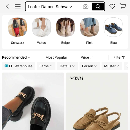
Loafer Damen Schwarz
Espandrilles Damen
Loafers
Loafer Damen
Schwarz
Weiss
Beige
Pink
Blau
Recommended
Most Popular
Price
Filter
EU Warehouse
Farbe
Details
Fersen
Muster
St