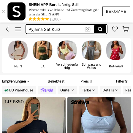
Schlafanzug Damen
SHEIN APP-Bereit, fertig, Stil!
×
Weitere exklusive Rabatte und Zusatzangebote gibt
Pyjama Damen
BEKOMME
es in der SHEIN APP!
(5,000)
Pyjama Set Kurz
Pijama Set
Pijama Damen
Schlafanzug Damen
Verschiedenfa
Schwarz und
NEIN
JA
Rot-Weiß
rbig
Weiss
Empfehlungen
Beliebtest
Preis
Filter
EU Warehouse
Gürtel
Farbe
Details
Pass