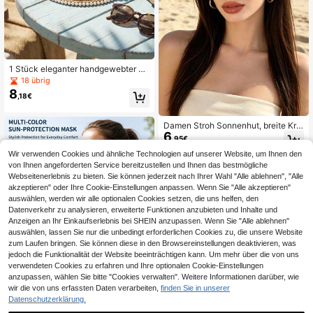
1 Stück eleganter handgewebter St
rohhut für Damen mit Perlendekor, b
18 übrig
reiter Krempe mit UV-Schutz, Som
8
,18€
mer-Strandaccessoire, Boho-Stil, g
eeignet für Flitterwochen, Poolparty
und Outdoor-Reisen, modisch und p
Damen Stroh Sonnenhut, breite Kre
raktisch, ideales Geschenk zum Mu
6
mpe UV-Schutz, Cut Out Oberteil, f
ttertag, Geburtstag und Musikfestiv
,95€
altbarer Strandhut, geeignet für So
al
Wir verwenden Cookies und ähnliche Technologien auf unserer Website, um Ihnen den
mmerreisen
von Ihnen angeforderten Service bereitzustellen und Ihnen das bestmögliche
Webseitenerlebnis zu bieten. Sie können jederzeit nach Ihrer Wahl "Alle ablehnen", "Alle
akzeptieren" oder Ihre Cookie-Einstellungen anpassen. Wenn Sie "Alle akzeptieren"
auswählen, werden wir alle optionalen Cookies setzen, die uns helfen, den
Datenverkehr zu analysieren, erweiterte Funktionen anzubieten und Inhalte und
Anzeigen an Ihr Einkaufserlebnis bei SHEIN anzupassen. Wenn Sie "Alle ablehnen"
auswählen, lassen Sie nur die unbedingt erforderlichen Cookies zu, die unsere Website
zum Laufen bringen. Sie können diese in den Browsereinstellungen deaktivieren, was
jedoch die Funktionalität der Website beeinträchtigen kann. Um mehr über die von uns
verwendeten Cookies zu erfahren und Ihre optionalen Cookie-Einstellungen
1 Stück Damen Sonnenschutz
anzupassen, wählen Sie bitte "Cookies verwalten". Weitere Informationen darüber, wie
NEW
3
Gesichtsmaske, aus atmungsaktive
wir die von uns erfassten Daten verarbeiten,
finden Sie in unserer
,18€
m Eisseidenmaterial, verstellbare O
Datenschutzerklärung.
hrschlingen, leicht und wiederverw