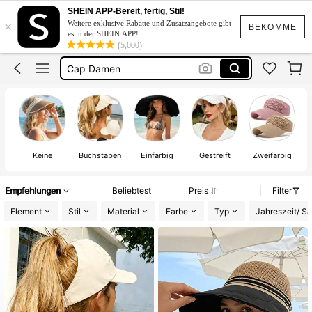
Sonnenhut Damen
SHEIN APP-Bereit, fertig, Stil!
×
Weitere exklusive Rabatte und Zusatzangebote gibt
Hut Damen Sommer
BEKOMME
es in der SHEIN APP!
(5,000)
Cap Damen
Sonnen Hut
Kappen Damen
Sonnenhut Damen
Keine
Buchstaben
Einfarbig
Gestreift
Zweifarbig
Empfehlungen
Beliebtest
Preis
Filter
Element
Stil
Material
Farbe
Typ
Jahreszeit/ Sa