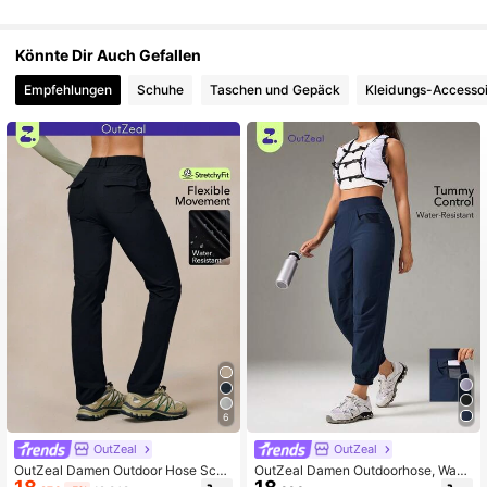
Könnte Dir Auch Gefallen
Empfehlungen
Schuhe
Taschen und Gepäck
Kleidungs-Accesso
6
OutZeal
OutZeal
OutZeal Damen Outdoor Hose Sch
OutZeal Damen Outdoorhose, Wand
warz Camping Wandern Stretch Sli
ern & Camping, Stretch Nylon, hohe