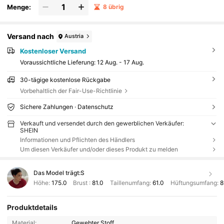
Menge:
8 übrig
Versand nach
Austria
Kostenloser Versand
Voraussichtliche Lieferung:
12 Aug. - 17 Aug.
30-tägige kostenlose Rückgabe
Vorbehaltlich der Fair-Use-Richtlinie
Sichere Zahlungen · Datenschutz
Verkauft und versendet durch den gewerblichen Verkäufer:
SHEIN
Informationen und Pflichten des Händlers
Um diesen Verkäufer und/oder dieses Produkt zu melden
Das Model trägt:
S
Höhe:
175.0
Brust :
81.0
Taillenumfang:
61.0
Hüftungsumfang:
8
Produktdetails
Material:
Gewebter Stoff