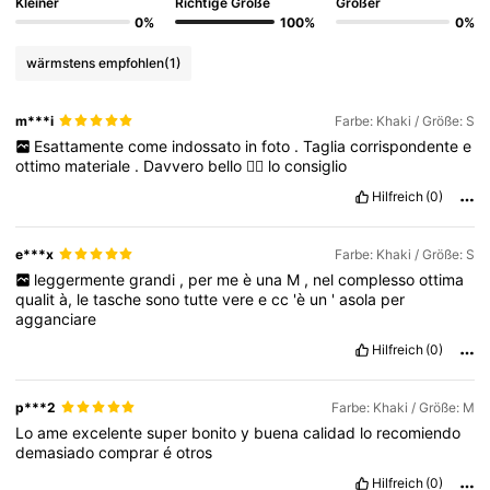
Kleiner
Richtige Größe
Größer
0%
100%
0%
173K Follower
4,76
wärmstens empfohlen
(1)
m***i
Farbe: Khaki / Größe: S
173K Follower
4,76
Esattamente
come
indossato
in
foto
.
Taglia
corrispondente
e
ottimo
materiale
.
Davvero
bello
👍🏻
lo
consiglio
173K Follower
4,76
Hilfreich
(0)
e***x
Farbe: Khaki / Größe: S
173K Follower
4,76
leggermente
grandi
,
per
me
è
una
M
,
nel
complesso
ottima
qualit
à,
le
tasche
sono
tutte
vere
e
cc
'è
un
'
asola
per
agganciare
173K Follower
4,76
Hilfreich
(0)
p***2
Farbe: Khaki / Größe: M
Lo
ame
excelente
super
bonito
y
buena
calidad
lo
recomiendo
demasiado
comprar
é
otros
Hilfreich
(0)