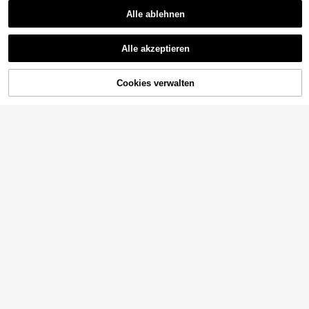
Alle ablehnen
Alle akzeptieren
Cookies verwalten
ZUM WARENKORB HINZUFÜGEN