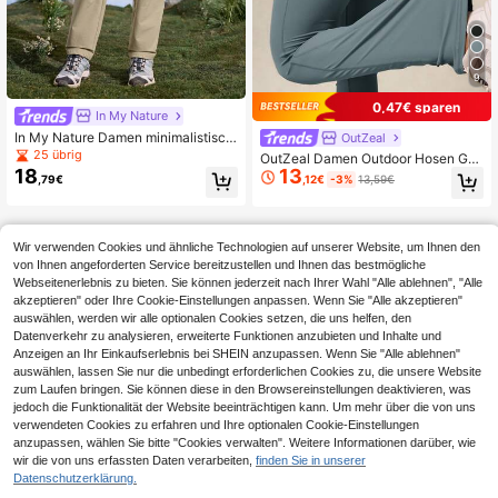
9
0,47€ sparen
In My Nature
In My Nature Damen minimalistisch
OutZeal
e Lässig Wanderhose, geeignet für
25 übrig
OutZeal Damen Outdoor Hosen Gy
den täglichen Gebrauch
18
13
m Yoga Wandern Bauchkontrolle sc
,79€
,12€
-3%
13,59€
hweißableitende Überschlag Taille
ausgestellte Leggings Sport Leggin
gs Frühling Sommer
Wir verwenden Cookies und ähnliche Technologien auf unserer Website, um Ihnen den
von Ihnen angeforderten Service bereitzustellen und Ihnen das bestmögliche
Webseitenerlebnis zu bieten. Sie können jederzeit nach Ihrer Wahl "Alle ablehnen", "Alle
akzeptieren" oder Ihre Cookie-Einstellungen anpassen. Wenn Sie "Alle akzeptieren"
auswählen, werden wir alle optionalen Cookies setzen, die uns helfen, den
Datenverkehr zu analysieren, erweiterte Funktionen anzubieten und Inhalte und
Anzeigen an Ihr Einkaufserlebnis bei SHEIN anzupassen. Wenn Sie "Alle ablehnen"
auswählen, lassen Sie nur die unbedingt erforderlichen Cookies zu, die unsere Website
zum Laufen bringen. Sie können diese in den Browsereinstellungen deaktivieren, was
jedoch die Funktionalität der Website beeinträchtigen kann. Um mehr über die von uns
verwendeten Cookies zu erfahren und Ihre optionalen Cookie-Einstellungen
anzupassen, wählen Sie bitte "Cookies verwalten". Weitere Informationen darüber, wie
wir die von uns erfassten Daten verarbeiten,
finden Sie in unserer
Datenschutzerklärung.