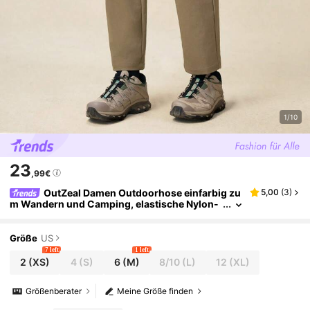
1/10
23
,99€
OutZeal Damen Outdoorhose einfarbig zu
5,00
(
3
)
m Wandern und Camping, elastische Nylon-
Sport-Hose mit schmaler Passform, für Frühl
ing und Sommer
Größe
US
7 left
1 left
2
(XS)
4
(S)
6
(M)
8/10
(L)
12
(XL)
Größenberater
Meine Größe finden