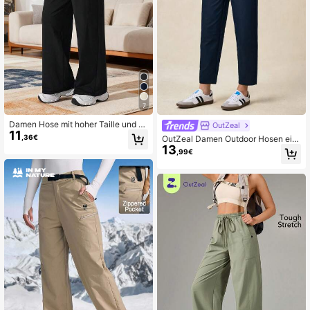
7
Damen Hose mit hoher Taille und w
OutZeal
11
eitem Bein mit Taschen, Cargo Spor
,36€
OutZeal Damen Outdoor Hosen einf
t
13
arbig Lässig Workout Schnelltrockn
,99€
end Verjüngt Outdoor Unterteil Frühl
ing Sommer