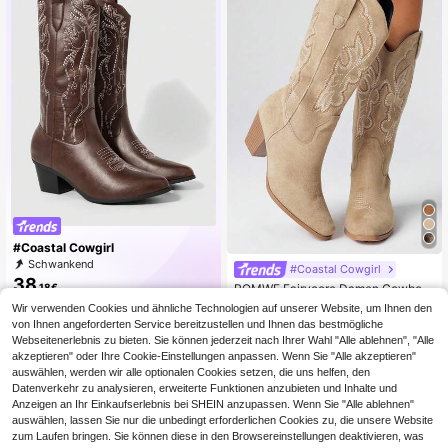
#Coastal Cowgirl
Schwankend
#Coastal Cowgirl
38
ROMWE Fairycore Damen Cowboy
,18€
38
Stiefel, khakifarbene, legere, modis
,88€
Wir verwenden Cookies und ähnliche Technologien auf unserer Website, um Ihnen den
che Outdoor-Western-Knöchelstief
von Ihnen angeforderten Service bereitzustellen und Ihnen das bestmögliche
el mit Stickerei-Effekt, Velourslederi
Webseitenerlebnis zu bieten. Sie können jederzeit nach Ihrer Wahl "Alle ablehnen", "Alle
mitat, für Frühling & Herbst
akzeptieren" oder Ihre Cookie-Einstellungen anpassen. Wenn Sie "Alle akzeptieren"
auswählen, werden wir alle optionalen Cookies setzen, die uns helfen, den
Datenverkehr zu analysieren, erweiterte Funktionen anzubieten und Inhalte und
Anzeigen an Ihr Einkaufserlebnis bei SHEIN anzupassen. Wenn Sie "Alle ablehnen"
auswählen, lassen Sie nur die unbedingt erforderlichen Cookies zu, die unsere Website
zum Laufen bringen. Sie können diese in den Browsereinstellungen deaktivieren, was