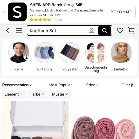
Kopftuch
SHEIN APP-Bereit, fertig, Stil!
×
Weitere exklusive Rabatte und Zusatzangebote gibt
Hijab
BEKOMME
es in der SHEIN APP!
(5,000)
Kopftuch Set
Jersey Hijab
Kopftuch Damen
Kopftuch
Verschiedenfa
Keine
Einfarbig
Polyester
Einfarbig
rbig
Recommended
Most Popular
Price
Filter
Element
Farbe
Muster