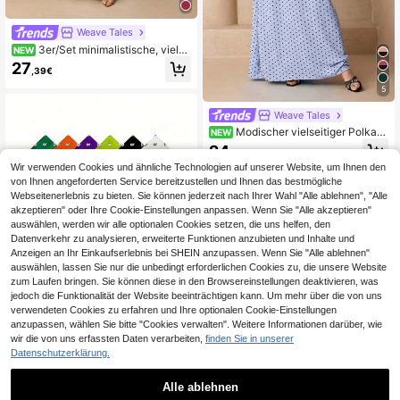
Weave Tales
3er/Set minimalistische, vielse
NEW
itige einfarbige Abaya mit elegante
27
,39€
m Design, langen Ärmeln und gebro
chenem Kartenmuster + Schal + Gü
5
rtel Set, weiche, hautfreundliche m
uslimische Kleidung mit Sonnensch
Weave Tales
utz Schal
Modischer vielseitiger Polka-
NEW
Dot Kapuzen-Langmantel 2 Stücke
24
,49€
Set Damen eleganter weicher Abay
Wir verwenden Cookies und ähnliche Technologien auf unserer Website, um Ihnen den
a-Cover-Up-Mantel + Gürtel-Set S
onnenschutz Muslimische Kleidung
von Ihnen angeforderten Service bereitzustellen und Ihnen das bestmögliche
Schal
Webseitenerlebnis zu bieten. Sie können jederzeit nach Ihrer Wahl "Alle ablehnen", "Alle
akzeptieren" oder Ihre Cookie-Einstellungen anpassen. Wenn Sie "Alle akzeptieren"
auswählen, werden wir alle optionalen Cookies setzen, die uns helfen, den
Datenverkehr zu analysieren, erweiterte Funktionen anzubieten und Inhalte und
Anzeigen an Ihr Einkaufserlebnis bei SHEIN anzupassen. Wenn Sie "Alle ablehnen"
auswählen, lassen Sie nur die unbedingt erforderlichen Cookies zu, die unsere Website
zum Laufen bringen. Sie können diese in den Browsereinstellungen deaktivieren, was
jedoch die Funktionalität der Website beeinträchtigen kann. Um mehr über die von uns
verwendeten Cookies zu erfahren und Ihre optionalen Cookie-Einstellungen
anzupassen, wählen Sie bitte "Cookies verwalten". Weitere Informationen darüber, wie
wir die von uns erfassten Daten verarbeiten,
finden Sie in unserer
Datenschutzerklärung.
12er Set Hip Hop Mode Rapper Pais
ley Muster Schal/Tuch/Stirnband, g
15 übrig
eeignet für Rockmusik Festival, Rei
Alle ablehnen
3
sen, Party, Konzert, usw., Damen A
,68€