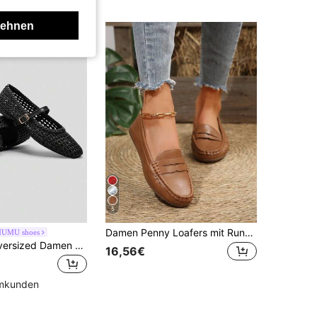
lehnen
5
Damen Penny Loafers mit Rundkappe, Große Größen, spiegelpoliert, einfarbig, flexibel & bequem, geeignet für alle Jahreszeiten, minimalistisches Design, Polyurethan Obermaterial, Textil Futter, TPR Laufsohle, keine Pailletten, Handwäsche oder professionelle Trockenreinigung empfohlen
UMU shoes
ADAMUMU Oversized Damen Mode Handgefertigte PU Gewebte High-End Mary Jane Ballettschuhe, Einzelriemen mit Metallschnalle, atmungsaktives gewebtes Design, bequeme flache Sohle, Damen Alltagspendeln / Urlaub Lässig Kleidung Schuhe
16,56€
mmkunden