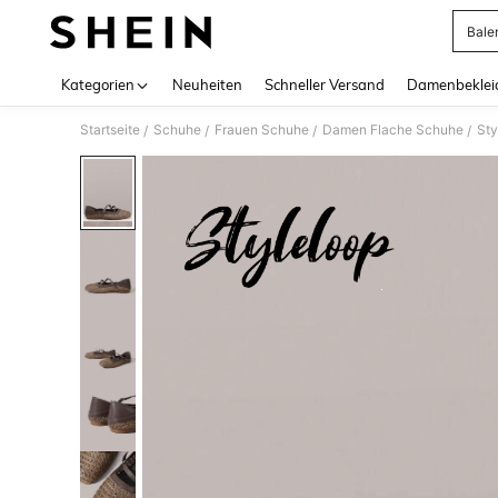
Bale
Use up 
Kategorien
Neuheiten
Schneller Versand
Damenbeklei
Startseite
Schuhe
Frauen Schuhe
Damen Flache Schuhe
/
/
/
/