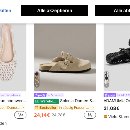
alten
Alle akzeptieren
Alle ab
14
4
achen Schuhen
Solecia
ADAM
ß für den täglichen Gebrauch, Frühling/Sommer Urlaub, schick & elegant
Solecia Damen Schnallen-Design Alltag Reise Lässig Hausschuhe
EU Warehouse
in Bequem Damen Flache Schuhe
in Lässig Frauen Wohnungen
#1 Bestseller
21,08€
24,14€
24,28€
Viele Sta
nden