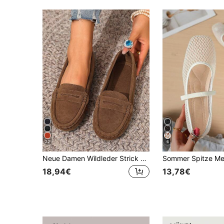
22
6
Neue Damen Wildleder Strick braune flache Schuhe, ganzjährig bequeme handgefertigte Loafer, elegante Slip-On Arbeitsschuhe, lässige Mary Jane Ballettschuhe
18,94€
13,78€