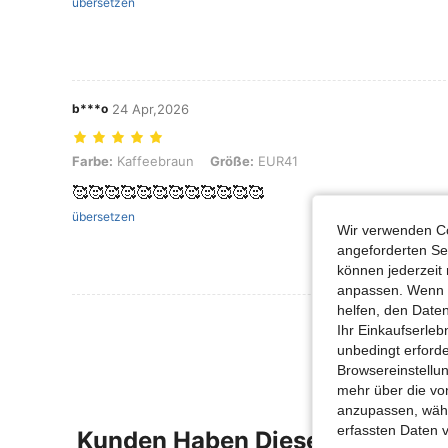
übersetzen
b***o
24 Apr,2026
Farbe: Kaffeebraun, Größe: EUR41
Farbe:
Kaffeebraun
Größe:
EUR41
🥰🥰🥰🥰🥰🥰🥰🥰🥰🥰🥰🥰
übersetzen
Wir verwenden Co
angeforderten Ser
können jederzeit 
anpassen. Wenn Si
helfen, den Date
Mehr Bewertung
Ihr Einkaufserle
unbedingt erford
Browsereinstellun
mehr über die vo
anzupassen, wähle
erfassten Daten 
Kunden Haben Diese Artikel A