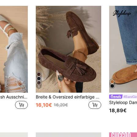
5
Sommer Spitze Mesh Ausschnitt Flache Schuhe, Damen atmungsaktive elastische Band Ballettschuhe, Casual bequeme Slip-On Loafer für den täglichen Weg zur Arbeit, vielseitig
Breite & Oversized einfarbige modische Sport-Ballettschuhe mit Schleife, stoßabsorbierender rutschfester Sohle, lässig elegant & komfortables Zehenriemen-Design, minimalistischer Stil, geeignet für Partys, Bankette, Feiertage, Nachtclubs und mehr, Damenschuhe für Weihnachten und Frühling
#EuroGi
16,10€
16,20€
18,89€