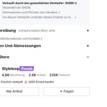
Verkauft durch den gewerblichen Verkäufer: SHEIN
Versendet von SHEIN
Informationen und Pflichten des Händlers
Um diesen Verkäufer und/oder dieses Produkt zu melden
hreibung
eckig,Kunstpelz,Mary Jane
eitsinformationen und Kontakte
4,86
2.6K
235K
en Und Abmessungen
Store
4,86
2.6K
235K
Styleloop
4,86
2.6K
235K
Bewertung
Artikel
Follower
s***s
bezahlt
Vor 1 Tag
Kürzlich verkauft
160K Erneut kaufen
4,86
2.6K
235K
Alle Artikel
Folgen
4,86
2.6K
235K