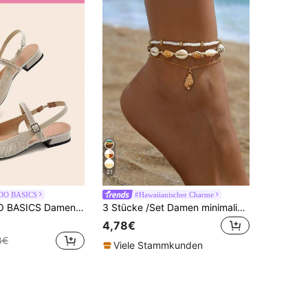
21
OO BASICS
#Hawaiianischer Charme
che Schuhe mit Schleifenriemen, bequemer quadratischer Zehenbereich
3 Stücke /Set Damen minimalistische weiße Reiskorn- und Muschel handgefertigte geflochtene verstellbare Knöchelbänder, geeignet für den täglichen Gebrauch und den Urlaub
4,78€
8€
Viele Stammkunden