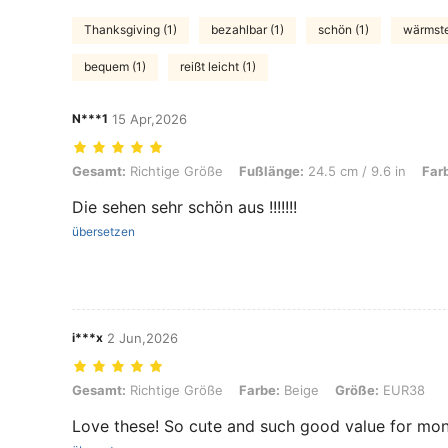
Thanksgiving (1)
bezahlbar (1)
schön (1)
wärmste
bequem (1)
reißt leicht (1)
N***1
15 Apr,2026
Gesamt: Richtige Größe, Fußlänge: 24.5 cm / 9.6 in, Farbe: Aprikos
Gesamt:
Richtige Größe
Fußlänge:
24.5 cm / 9.6 in
Far
Die sehen sehr schön aus !!!!!!!
übersetzen
i***x
2 Jun,2026
Gesamt: Richtige Größe, Farbe: Beige, Größe: EUR38
Gesamt:
Richtige Größe
Farbe:
Beige
Größe:
EUR38
Love these! So cute and such good value for mo