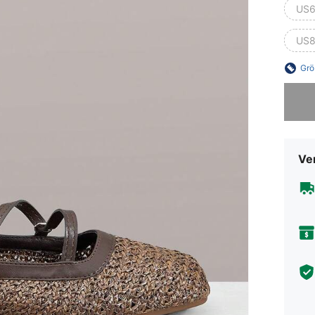
US6
US8
Grö
Sorry, d
Ve