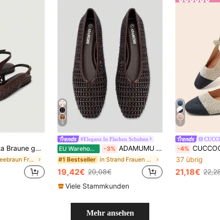
5
7
#Eleganz In Flachen Schuhen
CUCC
arten Mesh-Oberflächen und verstellbaren Riemen, atmungsaktiv und bequem, Retro-Stil für Frühjahrsausflüge und Sommerbankettanlässe
ADAMUMU Große Größen Neue handgefertigte PU gewebte flache Ballettschuhe mit niedrigem für Frauen, gewebtes Texturdesign, Vintage Luxus, vielseitige bequeme Damenschuhe für den täglichen Arbeitsweg, Ballet Core
CUCCOO BASICS Damen Mary Jane Fla
EU Warehouse
-3%
-4%
37 übrig
in Kaffeebraun Frauen Wohnungen
in Strand Frauen Wohnungen
#1 Bestseller
19,42€
21,18€
20,08€
22,2
Viele Stammkunden
Mehr ansehen