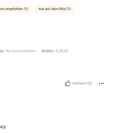
ns empfohlen (1)
wie auf dem Bild (1)
enfarben, Größe: EUR39
be:
Aprikosenfarben
Größe:
EUR39
Hilfreich (0)
ney