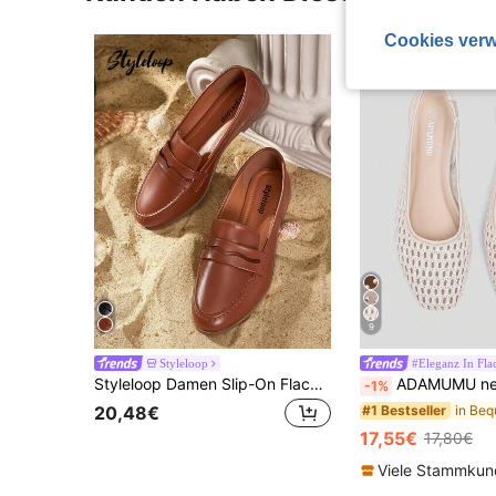
Cookies verw
9
Styleloop
#Eleganz In Fl
Styleloop Damen Slip-On Flache Schuhe, Boho Stil, Retro Amerikanisch, Bohemian, Western, Musik Festival, Party Outfit
ADAMUMU neue hochwertige Damen-Mode-Bequeme Raffia-geflochtene flache Schuhe, sü
-1%
#1 Bestseller
20,48€
17,55€
17,80€
Viele Stammku