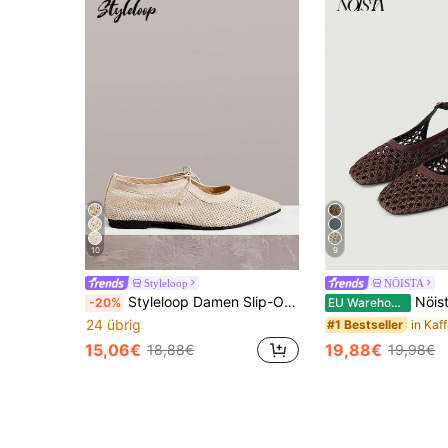
10
9
Styleloop
NÖISTA
Styleloop Damen Slip-On Flache Schuhe, Schleifen Dekor, Gewebter Strohstoff, Urlaubsstil BOHO Chic Retro Amerikanisch Bohemien Western Musik Festival Party Tragen, Offene Ferse Mules, Geeignet für Urlaubssaison, Frühling/Sommer
Nöista Braune gewebte Kreuz-Riemen Sandalen, entworfen mit z
-20%
EU Warehouse
24 übrig
#1 Bestseller
15,06€
19,88€
18,88€
19,98€