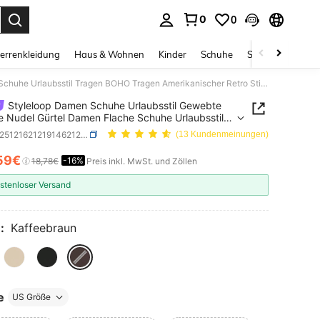
0
0
ess Enter to select.
errenkleidung
Haus & Wohnen
Kinder
Schuhe
Schmuck & Acces
Styleloop Damen Schuhe Urlaubsstil Gewebte Schuhe Nudel Gürtel Damen Flache Schuhe Urlaubsstil Tragen BOHO Tragen Amerikanischer Retro Stil Bohemien Stil Western Stil Musik Festival Tragen Party Tragen Flache Damen Schuhe
Styleloop Damen Schuhe Urlaubsstil Gewebte
 Nudel Gürtel Damen Flache Schuhe Urlaubsstil
 BOHO Tragen Amerikanischer Retro Stil
SKU: sx251216212191462128472
(13 Kundenmeinungen)
en Stil Western Stil Musik Festival Tragen Party
n Flache Damen Schuhe
59€
-16%
ICE AND AVAILABILITY
18,78€
Preis inkl. MwSt. und Zöllen
stenloser Versand
:
Kaffeebraun
e
US Größe