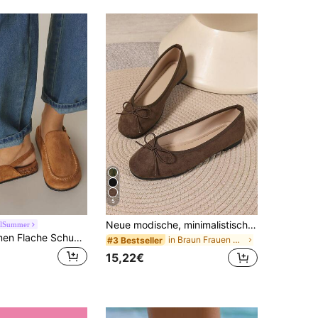
5
Neue modische, minimalistische, vielseitige Ballerina-Stil Nischen-Freizeitschuhe in Makaron-Farben mit Schleifenband
rlSummer
Styleloop Damen Flache Schuhe, geeignet für Boho, Retro Amerikanisch, Bohemian, Western Stil, Musikfestivals, Partys, Urlaub, Reisen
in Braun Frauen Wohnungen
#3 Bestseller
15,22€