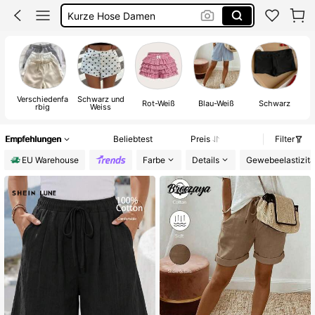
Shorts Damen
Hosenrock
Shorts
Verschiedenfa
Schwarz und
Rot-Weiß
Blau-Weiß
Schwarz
rbig
Weiss
Empfehlungen
Beliebtest
Preis
Filter
EU Warehouse
Farbe
Details
Gewebeelastizitä