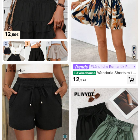
12
,59€
2
3
4
#Ländliche Romantik Prints
Wandoria Shorts mit A
EU Warehouse
ll Over Print Knoten vorn
12
,37€