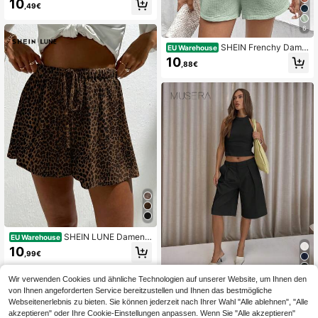
10
tischer Mode Schwarz Sommer, Sc
,49€
hick & Elegant
6
SHEIN Frenchy Dame
EU Warehouse
n Urlaubs- und Freizeitshorts mit ga
10
,88€
nzflächigem Muster und Bindegürte
l, Schulanfang Kleidung, Old Money
Stil
SHEIN LUNE Damen
EU Warehouse
Casual bedruckte Shorts, geeignet f
10
,99€
ür Frühling und Sommer
7
Wir verwenden Cookies und ähnliche Technologien auf unserer Website, um Ihnen den
von Ihnen angeforderten Service bereitzustellen und Ihnen das bestmögliche
MUSERA
Webseitenerlebnis zu bieten. Sie können jederzeit nach Ihrer Wahl "Alle ablehnen", "Alle
MUSERA Plissierte ge
EU Warehouse
akzeptieren" oder Ihre Cookie-Einstellungen anpassen. Wenn Sie "Alle akzeptieren"