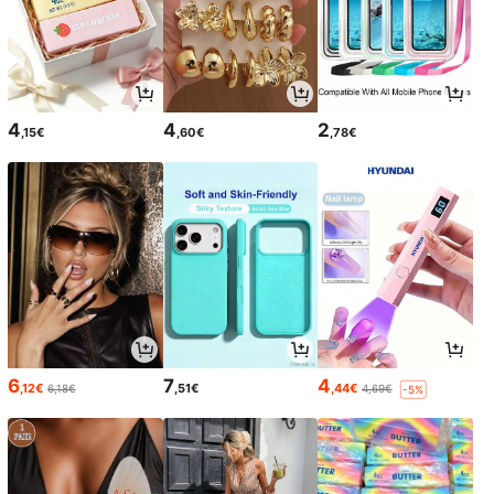
4
4
2
,15€
,60€
,78€
6
7
4
,12€
,51€
,44€
6,18€
4,69€
-5%