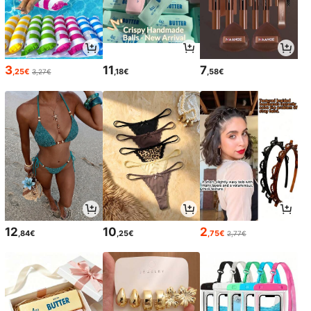
3
11
7
,25€
,18€
,58€
3,27€
12
10
2
,84€
,25€
,75€
2,77€