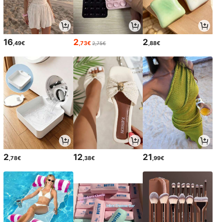
16
2
2
,49€
,73€
,88€
2,75€
2
12
21
,78€
,38€
,99€