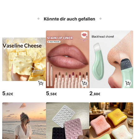
Könnte dir auch gefallen
5
5
2
,62€
,58€
,88€