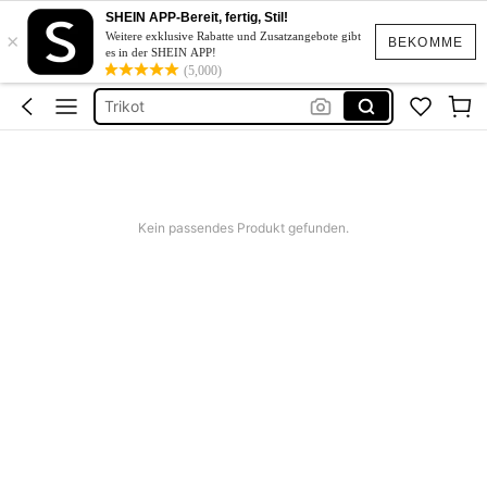
T Shirts
SHEIN APP-Bereit, fertig, Stil!
×
Nike
Weitere exklusive Rabatte und Zusatzangebote gibt
BEKOMME
es in der SHEIN APP!
Nike T Shirt Women
(5,000)
Trikot
Nike Damen
T Shirts
Nike
Kein passendes Produkt gefunden.