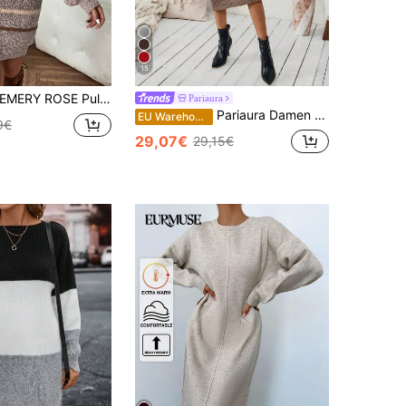
15
EMERY ROSE Pulloverkleid mit Streifen Muster, Drop Shoulder
Pariaura
Pariaura Damen Einfarbiges Lässig Sweatershirtkleid mit Rundhalsausschnitt und Langarm, für Herbst/Winter
EU Warehouse
9€
29,07€
29,15€