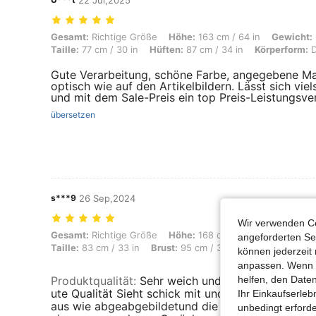
22 Jul,2025
Gesamt: Richtige Größe, Höhe: 163 cm / 64 in, Gewicht: 65 kg / 143 lb
Gesamt:
Richtige Größe
Höhe:
163 cm / 64 in
Gewicht:
Taille:
77 cm / 30 in
Hüften:
87 cm / 34 in
Körperform:
D
Gute Verarbeitung, schöne Farbe, angegebene M
optisch wie auf den Artikelbildern. Lässt sich vie
und mit dem Sale-Preis ein top Preis-Leistungsver
übersetzen
s***9
26 Sep,2024
Wir verwenden Co
Gesamt: Richtige Größe, Höhe: 168 cm / 66 in, Gewicht: 77 kg / 170 lbs
Gesamt:
Richtige Größe
Höhe:
168 cm / 66 in
Gewicht:
angeforderten Ser
Taille:
83 cm / 33 in
Brust:
95 cm / 37 in
Farbe:
Rot
G
können jederzeit 
anpassen. Wenn Si
helfen, den Date
Produktqualität
:
Sehr weich und angenehm zu tra
ute Qualität Sieht schick mit und ohne Gürtel aus.
Ihr Einkaufserle
aus wie abgeabgebildetund die Maße stimmen ex
unbedingt erford