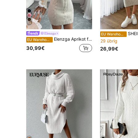
16
SHEIN Cottnline Damen e
Elenzga
EU Warehouse
Elenzga Aprikot farbiges Kleid mit Rundhalsausschnitt und Spitzenbesatz an den langen Ärmeln, für Herbst/Winter
EU Warehouse
29 übrig
30,99€
26,99€