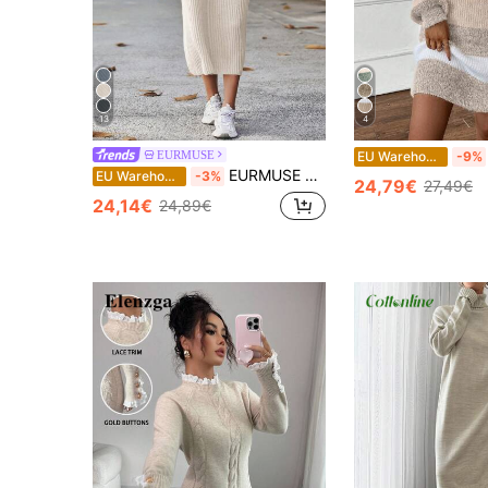
13
4
EURMUSE
EU Warehouse
-9%
EURMUSE Pulloverkleid mit Rollkragen, Raglanärmeln, Rippenstrick
EU Warehouse
-3%
24,79€
27,49€
24,14€
24,89€