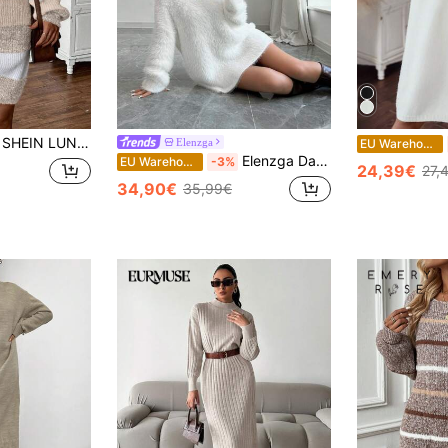
SHEIN LUNE Damen H-förmige Ärmel Farbblock Rundhals Midi Kleid für Herbst/Winter
Elenzga
EU Warehouse
Elenzga Damen Urlaubs-Partykleid Mode lässig vielseitiger Strickpullover, sexy, Strickpullover Herbst Winter
EU Warehouse
-3%
24,39€
27,
34,90€
35,99€