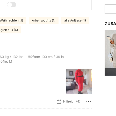
Weihnachten (1)
Arbeitsoutfits (1)
alle Anlässe (1)
ZUSA
t groß aus (4)
s, Hüften: 100 cm / 39 in, Taille: 84 cm / 33 in, Brust: 93 cm / 37 in, Farbe: Rot
60 kg / 132 lbs
Hüften:
100 cm / 39 in
röße:
M
Hilfreich (4)