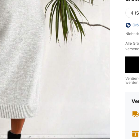
4 (S
Grö
Nicht d
Alle Gr
versend
Verdien
werden
Ve