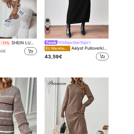
11
SHEIN LUNE Einfarbiges Pulloverkleid im Herbst/Winter, Drop-Shoulder
#Chilliges Date Night
-11%
Aalyst Pulloverkleid mit Rollkragen, Raglanärmeln, ohne Gürtel
EU Warehouse
49€
43,59€