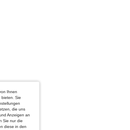
 Dreieck, Farbe: Rot, Größe: M
von Ihnen
Größe: L
 bieten. Sie
nstellungen
etzen, die uns
 und Anzeigen an
 Sie nur die
n diese in den