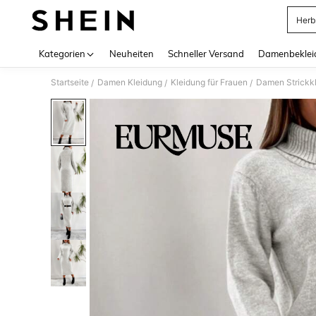
Herb
Use up 
Kategorien
Neuheiten
Schneller Versand
Damenbeklei
Startseite
Damen Kleidung
Kleidung für Frauen
Damen Strickk
/
/
/