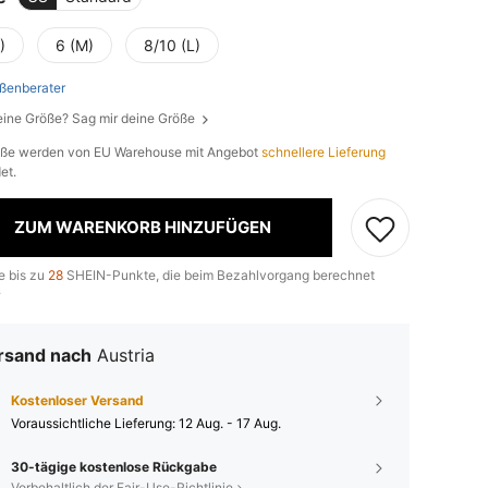
)
6 (M)
8/10 (L)
ßenberater
eine Größe? Sag mir deine Größe
öße werden von EU Warehouse mit Angebot
schnellere Lieferung
et.
ZUM WARENKORB HINZUFÜGEN
e bis zu
28
SHEIN-Punkte, die beim Bezahlvorgang berechnet
.
rsand nach
Austria
Kostenloser Versand
Voraussichtliche Lieferung:
12 Aug. - 17 Aug.
30-tägige kostenlose Rückgabe
Vorbehaltlich der Fair-Use-Richtlinie