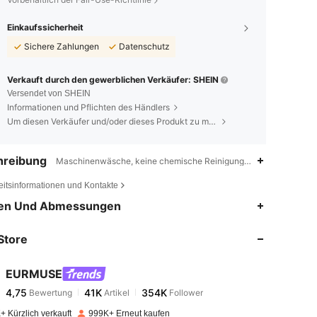
Einkaufssicherheit
Sichere Zahlungen
Datenschutz
Verkauft durch den gewerblichen Verkäufer: SHEIN
Versendet von SHEIN
Informationen und Pflichten des Händlers
Um diesen Verkäufer und/oder dieses Produkt zu melden
hreibung
Maschinenwäsche, keine chemische Reinigung,hochgeschlossener 
eitsinformationen und Kontakte
4,75
41K
354K
en Und Abmessungen
Store
4,75
41K
354K
EURMUSE
4,75
41K
354K
Bewertung
Artikel
Follower
s***n
bezahlt
Vor 1 Tag
+ Kürzlich verkauft
999K+ Erneut kaufen