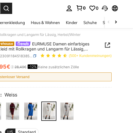
0
0
ess Enter to select.
errenkleidung
Haus & Wohnen
Kinder
Schuhe
Schmuck & Acces
ollkragen und Langarm für Lässig, Herbst/Winter
EURMUSE Damen einfarbiges
rehouse
kleid mit Rollkragen und Langarm für Lässig,
/Winter
SKU: sz2309118451838536
(500+ Kundenmeinungen)
,95€
-12%
ICE AND AVAILABILITY
28,49€
Keine zusätzlichen Zölle
stenloser Versand
:
Weiss
e
US
Standard