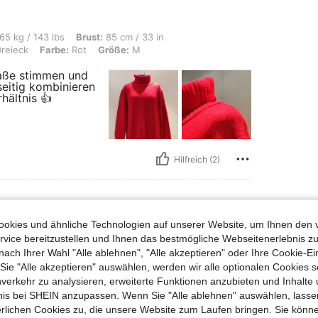
s, Brust: 85 cm / 33 in, Taille: 77 cm / 30 in, Hüften: 87 cm / 34 in, Körperform:
65 kg / 143 lbs
Brust:
85 cm / 33 in
reieck
Farbe:
Rot
Größe:
M
aße stimmen und
lseitig kombinieren
hältnis 👍
Hilfreich (2)
okies und ähnliche Technologien auf unserer Website, um Ihnen den 
, Hüften: 104 cm / 41 in, Taille: 83 cm / 33 in, Brust: 95 cm / 37 in, Farbe: Rot, 
77 kg / 170 lbs
Hüften:
104 cm / 41 in
vice bereitzustellen und Ihnen das bestmögliche Webseitenerlebnis zu
röße:
L
nach Ihrer Wahl "Alle ablehnen", "Alle akzeptieren" oder Ihre Cookie-Ei
e "Alle akzeptieren" auswählen, werden wir alle optionalen Cookies s
nverkehr zu analysieren, erweiterte Funktionen anzubieten und Inhalte
gen, g
 Sieht
bnis bei SHEIN anzupassen. Wenn Sie "Alle ablehnen" auswählen, lassen
akt. K
erlichen Cookies zu, die unsere Website zum Laufen bringen. Sie könne