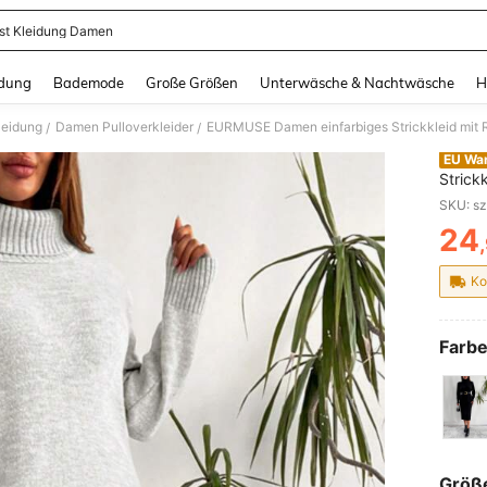
st Kleidung Damen
and down arrow keys to navigate search Zuletzt gesucht and Suche und Finde. Pr
dung
Bademode
Große Größen
Unterwäsche & Nachtwäsche
H
leidung
Damen Pulloverkleider
EURMUSE Damen einfarbiges Strickkleid mit R
/
/
EU Wa
Strick
Herbst
24
PR
Ko
Farbe
Größ