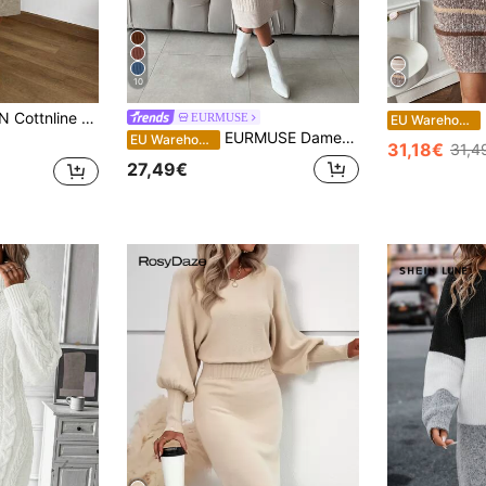
10
inlarbiges Drop-Shoulder Pullover-Kleid mit Rollkragen
EURMUSE
EU Warehouse
EURMUSE Damen Rollkragenpullover In Einfarbigem Design Mit Gerippten Details Und Überschnittenen Schultern, Ohne Gürtel
EU Warehouse
31,18€
31,4
27,49€