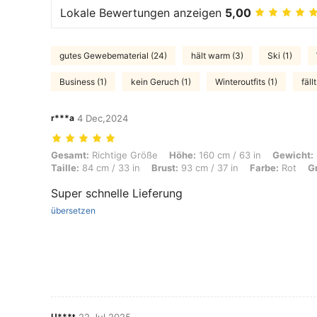
Lokale Bewertungen anzeigen
5,00
gutes Gewebematerial (24)
hält warm (3)
Ski (1)
Business (1)
kein Geruch (1)
Winteroutfits (1)
fäll
r***a
4 Dec,2024
Gesamt: Richtige Größe, Höhe: 160 cm / 63 in, Gewicht: 60 kg / 132 lb
Gesamt:
Richtige Größe
Höhe:
160 cm / 63 in
Gewicht:
Taille:
84 cm / 33 in
Brust:
93 cm / 37 in
Farbe:
Rot
G
Super schnelle Lieferung
übersetzen
U***t